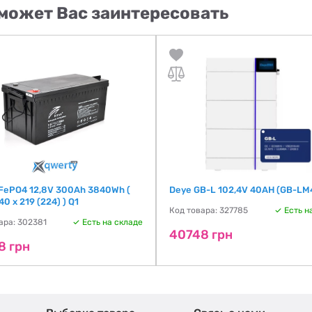
может Вас заинтересовать
LiFePO4 12,8V 300Ah 3840Wh (
Deye GB-L 102,4V 40AH (GB-LM
40 х 219 (224) ) Q1
Код товара: 327785
Есть н
ара: 302381
Есть на складе
40748 грн
8 грн