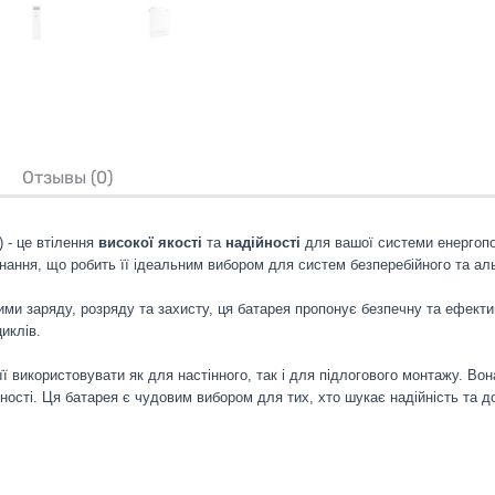
Отзывы (0)
 - це втілення
високої якості
та
надійності
для вашої системи енергоп
днання, що робить її ідеальним вибором для систем безперебійного та а
ими заряду, розряду та захисту, ця батарея пропонує безпечну та ефект
иклів.
ї використовувати як для настінного, так і для підлогового монтажу. Во
сті. Ця батарея є чудовим вибором для тих, хто шукає надійність та до