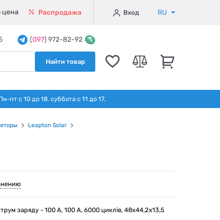
 цена
RU
Распродажа
Вход
5
(
097
) 972-82-92
Найти товар
т с 10 до 18. суббота с 11 до 17.
ляторы
Leapton Solar
внению
 Струм заряду - 100 А, 100 А, 6000 циклів, 48х44,2х13,5