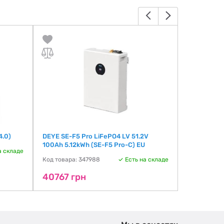
4.0)
DEYE SE-F5 Pro LiFePO4 LV 51.2V
Deye HVB7
100Ah 5.12kWh (SE-F5 Pro-C) EU
а складе
Код товара:
Код товара: 347988
Есть на складе
41256 г
40767 грн