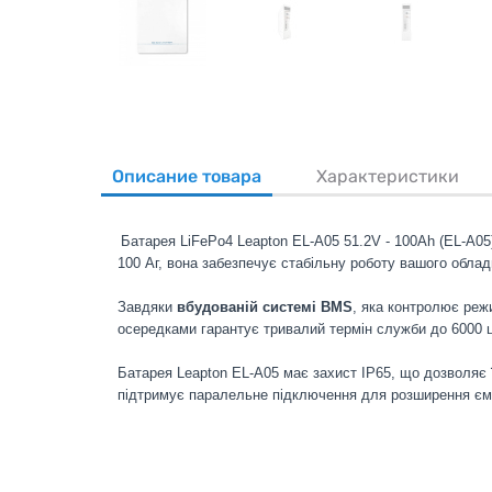
Описание товара
Характеристики
Батарея LiFePo4 Leapton EL-A05 51.2V - 100Ah (EL-A05)
100 Аг, вона забезпечує стабільну роботу вашого обла
Завдяки
вбудованій системі BMS
, яка контролює реж
осередками гарантує тривалий термін служби до 6000 ц
Батарея Leapton EL-A05 має захист IP65, що дозволяє ї
підтримує паралельне підключення для розширення ємно