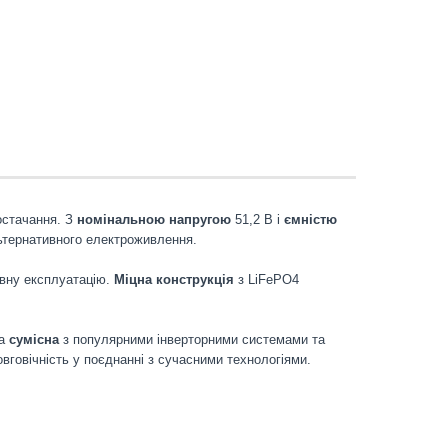
остачання. З
номінальною напругою
51,2 В і
ємністю
льтернативного електроживлення.
ивну експлуатацію.
Міцна конструкція
з LiFePO4
на
сумісна
з популярними інверторними системами та
вговічність у поєднанні з сучасними технологіями.