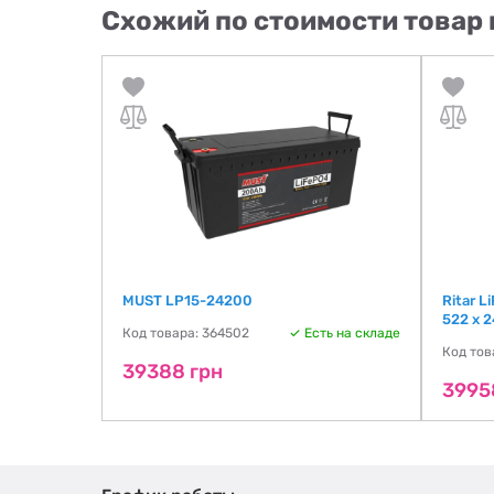
Схожий по стоимости товар 
P24200
MUST LP15-24200
Ritar 
522 х 2
Код товара: 364502
Есть на складе
ть на складе
Код тов
39388 грн
3995