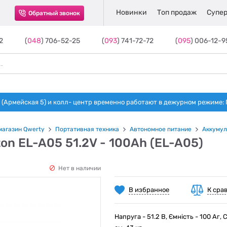
Новинки
Топ продаж
Супер
Обратный звонок
2
(
048
) 706-52-25
(
093
) 741-72-72
(
095
) 006-12-9
(Армейская 5) и колл- центр временно работают в дежурном режиме: Пн-п
магазин Qwerty
Портативная техника
Автономное питание
Аккуму
on EL-A05 51.2V - 100Ah (EL-A05)
Нет в наличии
В избранное
К сра
Напруга - 51.2 В, Ємність - 100 Аг,