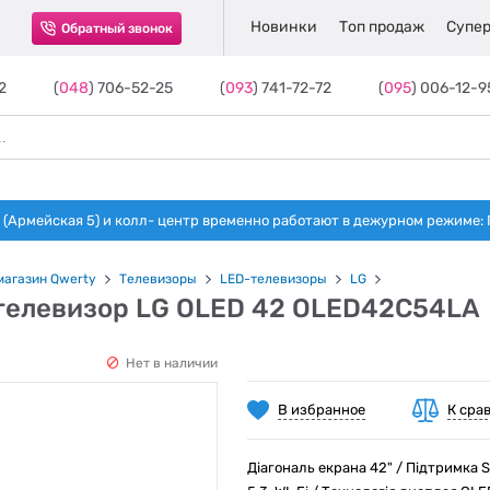
Новинки
Топ продаж
Супер
Обратный звонок
2
(
048
) 706-52-25
(
093
) 741-72-72
(
095
) 006-12-9
(Армейская 5) и колл- центр временно работают в дежурном режиме: Пн-п
магазин Qwerty
Телевизоры
LED-телевизоры
LG
телевизор LG OLED 42 OLED42C54LA
Нет в наличии
В избранное
К сра
Діагональ екрана 42" / Підтримка S