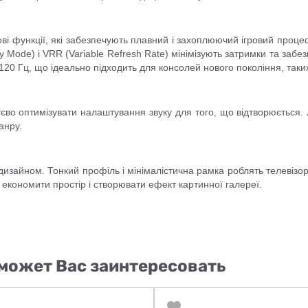
ові функції, які забезпечують плавний і захоплюючий ігровий проц
y Mode) і VRR (Variable Refresh Rate) мінімізують затримки та заб
20 Гц, що ідеально підходить для консолей нового покоління, таких 
тєво оптимізувати налаштування звуку для того, що відтворюється. 
анру.
изайном. Тонкий профіль і мінімалістична рамка роблять телевізор
економити простір і створювати ефект картинної галереї.
может Вас заинтересовать