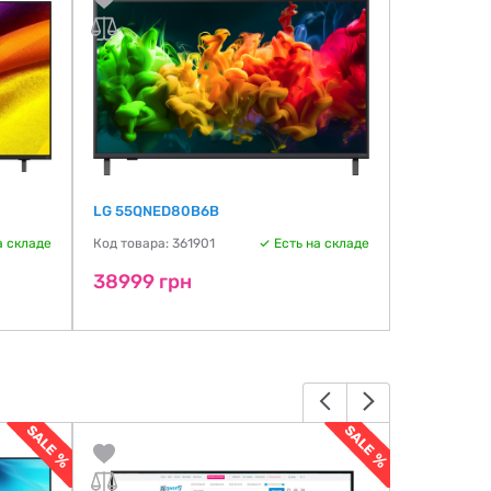
LG 55QNED80B6B
HISENSE 7
а складе
Код товара: 361901
Есть на складе
Код товара:
38999 грн
39156 г