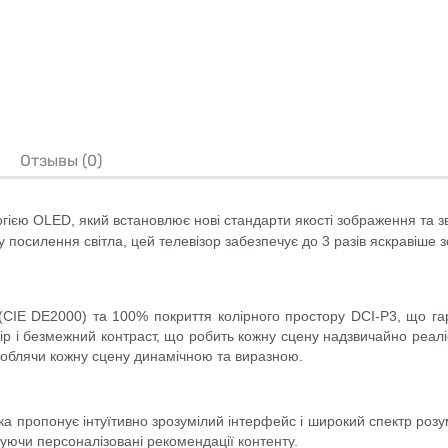
Отзывы (0)
гією OLED, який встановлює нові стандарти якості зображення та зв
у посилення світла, цей телевізор забезпечує до 3 разів яскравіше
(CIE DE2000) та 100% покриття колірного простору DCI-P3, що гара
ір і безмежний контраст, що робить кожну сцену надзвичайно реалі
роблячи кожну сцену динамічною та виразною.
ропонує інтуїтивно зрозумілий інтерфейс і широкий спектр розумн
уючи персоналізовані рекомендації контенту.