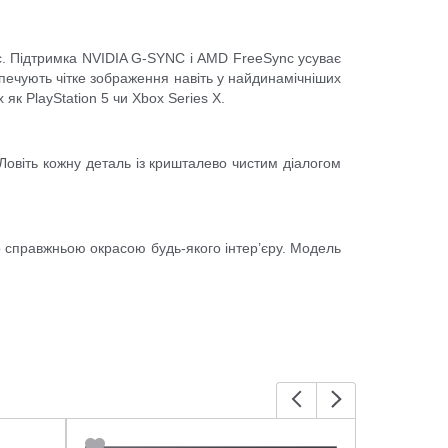
ес. Підтримка NVIDIA G-SYNC і AMD FreeSync усуває
езпечують чітке зображення навіть у найдинамічніших
як PlayStation 5 чи Xbox Series X.
Ловіть кожну деталь із кришталево чистим діалогом
 справжньою окрасою будь-якого інтер’єру. Модель