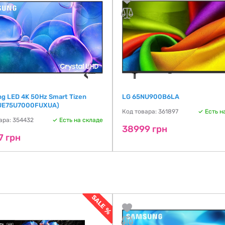
g LED 4K 50Hz Smart Tizen
LG 65NU900B6LA
(UE75U7000FUXUA)
Код товара: 361897
Есть н
ара: 354432
Есть на складе
38999 грн
7 грн