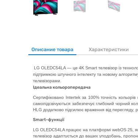
Описание товара
Характеристики
LG OLEDC54LA
— це 4K Smart телевізор із техноло
підтримкою штучного інтелекту та новому алгоритм
телевізорами.
Ідеальна кольоропередача
Сертифіковано Intertek за 100% точність кольорів 
самопідсвічуються забезпечує глибокий чорний кол
HLG додатково підсилює враження від перегляду, 
Smart-функції
LG OLEDC54LA працює на платформі webOS 25, яка п
телевізор адаптується до ваших уподобань, пропон