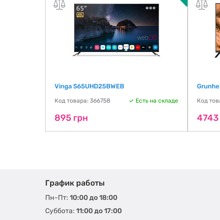
Vinga S65UHD25BWEB
Grunhe
ть на складе
Код товара: 366758
Есть на складе
Код тов
895 грн
4743
График работы
Пн-Пт:
10:00 до 18:00
Суббота:
11:00 до 17:00