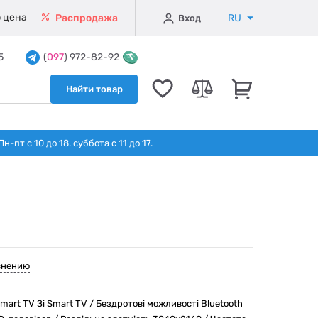
 цена
RU
Распродажа
Вход
5
(
097
) 972-82-92
Найти товар
т с 10 до 18. суббота с 11 до 17.
внению
mart TV Зі Smart TV / Бездротові можливості Bluetooth