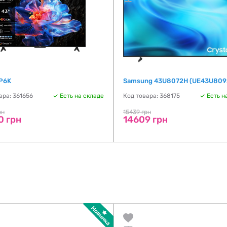
P6K
Samsung 43U8072H (UE43U809
ара: 361656
Есть на складе
Код товара: 368175
Есть н
рн
15439 грн
0 грн
14609 грн