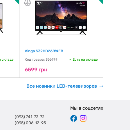
Vinga S32HD26BWEB
THOMSON 
а складе
Код товара: 366799
Есть на складе
Код товара:
6599 грн
6806 гр
Все новинки LED-телевизоров
Мы в соцсетях
(093) 741-72-72
(095) 006-12-95