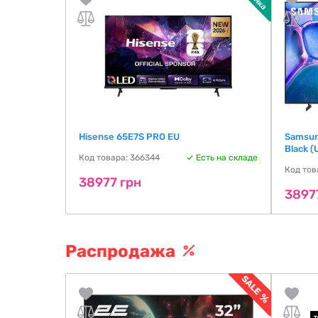
D 50QN90F
Hisense 65E7S PRO EU
Samsun
Black 
Код товара: 366344
Есть на складе
ть на складе
Код тов
38977 грн
3897
Распродажа