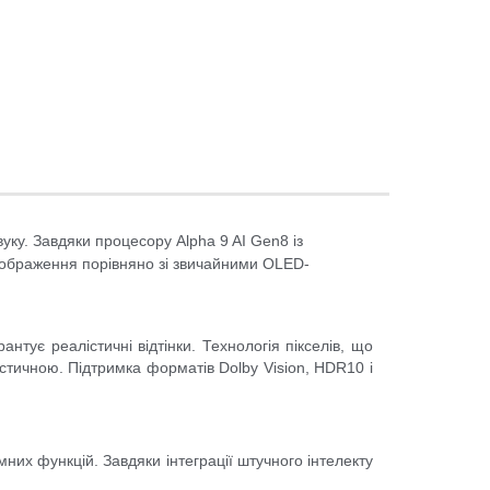
уку. Завдяки процесору Alpha 9 AI Gen8 із
 зображення порівняно зі звичайними OLED-
нтує реалістичні відтінки. Технологія пікселів, що
стичною. Підтримка форматів Dolby Vision, HDR10 і
их функцій. Завдяки інтеграції штучного інтелекту