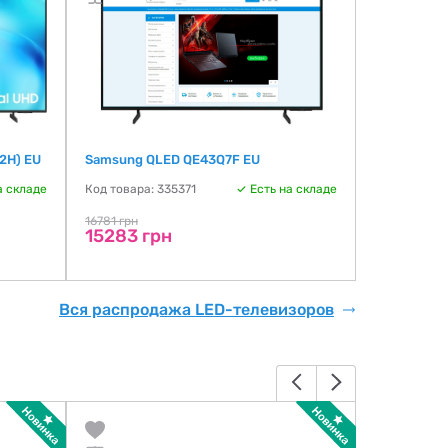
2H) EU
Samsung QLED QE43Q7F EU
Samsung U
а складе
Код товара: 335371
Есть на складе
Код товара:
16781 грн
16334 грн
15283 грн
15733 г
Вся распродажа LED-телевизоров