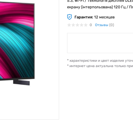
5.3, WI-Fi / Технологія дисплея OL
екрану (інтерпольована) 120 Гц /
Гарантия:
12 месяцев
0
Отзывы
(0)
* характеристики и цвет изделия ут
* интернет цена актуальна только пр