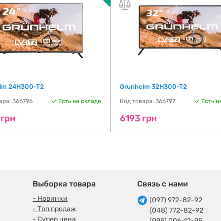
lm 24H300-T2
Grunhelm 32H300-T2
ара: 366796
Есть на складе
Код товара: 366797
Есть н
 грн
6193 грн
Выборка товара
Связь с нами
- Новинки
(097) 972-82-92
- Топ продаж
(048) 772-82-92
- Супер цена
(095) 006-12-95