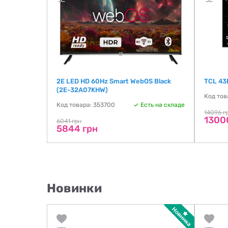
8072F) EU
2E LED HD 60Hz Smart WebOS Black
TCL 43
(2E-32A07KHW)
ть на складе
Код тов
Код товара: 353700
Есть на складе
14096 г
1300
6041 грн
5844 грн
Новинки