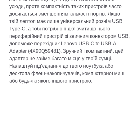
усюди, проте компактність таких пристроїв часто
досягається зменшенням кількості портів. Якщо
твій лептоп має лише універсальний рознім USB
Type-C, а тобі потрібно підключити до нього
периферійний пристрій зі звичним конектором USB,
допоможе перехідник Lenovo USB-C to USB-A
Adapter (4X90Q59481). Зручний і компактний, цей
адаптер не займе багато місця у твоїй сумці.
Налаштуй під’єднання до твого ноутбука або
десктопа флеш-накопичувачів, комп’ютерної миші
або будь-які якого іншого пристрою.