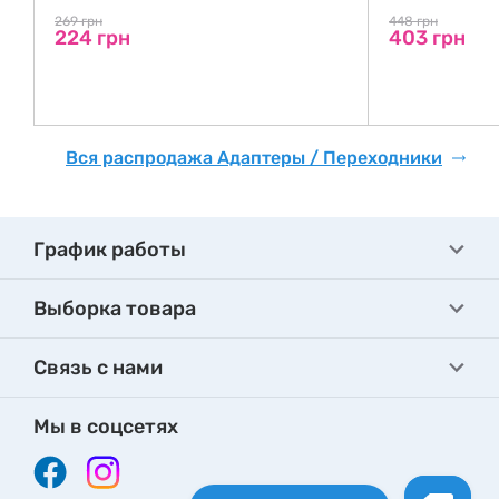
269 грн
448 грн
224 грн
403 грн
де
Вся распродажа Адаптеры / Переходники
График работы
Выборка товара
Связь с нами
Мы в соцсетях