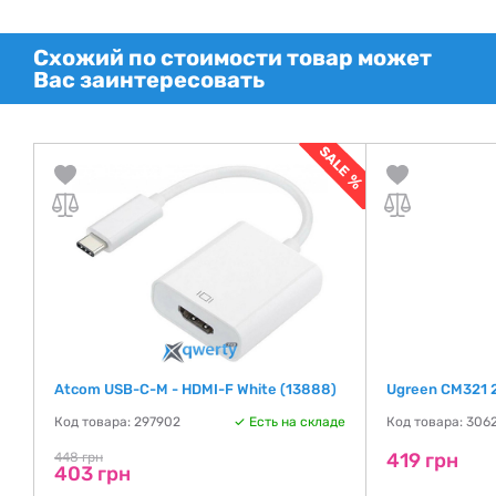
Схожий по стоимости товар может
Вас заинтересовать
Me
Atcom USB-C-M - HDMI-F White (13888)
Ugreen CM321 2
Код товара: 297902
Есть на складе
Код товара: 306
де
419 грн
448 грн
403 грн