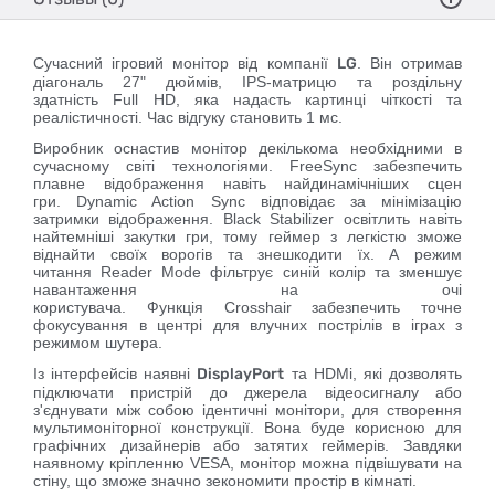
Сучасний ігровий монітор від компанії
LG
.
Він отримав
діагональ
27" дюймів, IPS
-матрицю
та роздільну
здатність
Full HD
,
яка надасть картинці чіткості та
реалістичності.
Час відгуку становить 1 мс.
Виробник оснастив монітор декількома необхідними в
сучасному світі технологіями.
FreeSync
забезпечить
плавне відображення навіть найдинамічніших сцен
гри.
Dynamic Action Sync
відповідає за мінімізацію
затримки відображення.
Black Stabilizer
освітлить навіть
найтемніші закутки гри, тому геймер з легкістю зможе
віднайти своїх ворогів та знешкодити їх. А режим
читання
Reader Mode
фільтрує синій колір та зменшує
навантаження на очі
користувача. Функція
Crosshai
r
забезпечить точне
фокусування в центрі для влучних пострілів в іграх з
режимом шутера.
Із інтерфейсів наявні
DisplayPort
та
HDMi
, які дозволять
підключати пристрій до джерела відеосигналу або
з'єднувати між собою ідентичні монітори, для створення
мультимоніторної конструкції. Вона буде корисною для
графічних дизайнерів або затятих геймерів. Завдяки
наявному кріпленню VESA, монітор можна підвішувати на
стіну, що зможе значно зекономити простір в кімнаті.