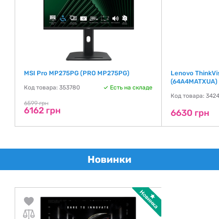
MSI Pro MP275PG (PRO MP275PG)
Lenovo ThinkVi
(64A4MATXUA)
де
Код товара: 353780
Есть на складе
Код товара: 342
6599 грн
6162 грн
6630 грн
Новинки