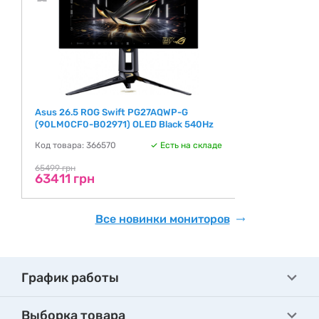
Asus 26.5 ROG Swift PG27AQWP-G
(90LM0CF0-B02971) OLED Black 540Hz
Код товара: 366570
Есть на складе
65499 грн
63411 грн
Все новинки мониторов
График работы
Выборка товара