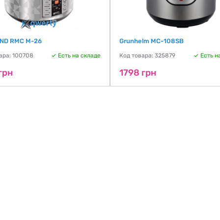
ND RMC M-26
Grunhelm MC-108SB
ара: 100708
Есть на складе
Код товара: 325879
Есть н
грн
1798 грн