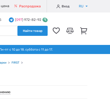
 цена
RU
Распродажа
Вход
5
(
097
) 972-82-92
Найти товар
т с 10 до 18. суббота с 11 до 17.
арки
FIRST
внению