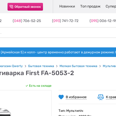
Новинки
Топ продаж
Супер
Обратный звонок
2
(
048
) 706-52-25
(
093
) 741-72-72
(
095
) 006-12-9
(Армейская 5) и колл- центр временно работают в дежурном режиме: Пн-п
магазин Qwerty
Бытовая техника
Мелкая бытовая техника
Мультив
иварка First FA-5053-2
Есть на складе
В избранное
К сра
Тип: Мультипіч