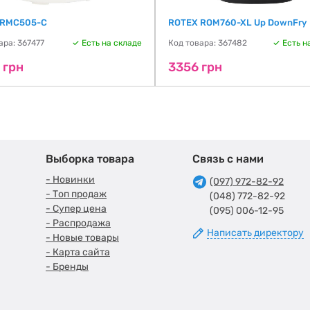
 RMC505-C
ROTEX ROM760-XL Up DownFry
ара: 367477
Есть на складе
Код товара: 367482
Есть н
 грн
3356 грн
Выборка товара
Связь с нами
- Новинки
(097) 972-82-92
- Топ продаж
(048) 772-82-92
- Супер цена
(095) 006-12-95
- Распродажа
Написать директору
- Новые товары
- Карта сайта
- Бренды