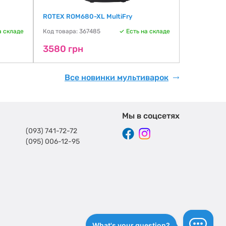
ROTEX ROM680-XL MultiFry
ROTEX ROM
а складе
Код товара: 367485
Есть на складе
Код товара:
3580 грн
4475 гр
Все новинки мультиварок
Мы в соцсетях
(093) 741-72-72
(095) 006-12-95