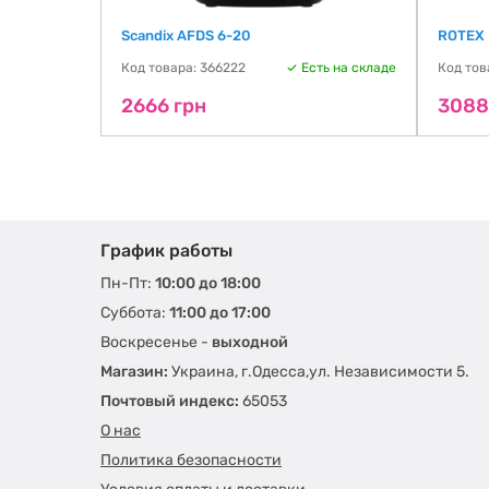
Scandix AFDS 6-20
ROTEX
ть на складе
Код товара: 366222
Есть на складе
Код тов
2666 грн
3088
График работы
Пн-Пт:
10:00 до 18:00
Суббота:
11:00 до 17:00
Воскресенье -
выходной
Магазин:
Украина, г.Одесса,ул. Независимости 5.
Почтовый индекс:
65053
О нас
Политика безопасности