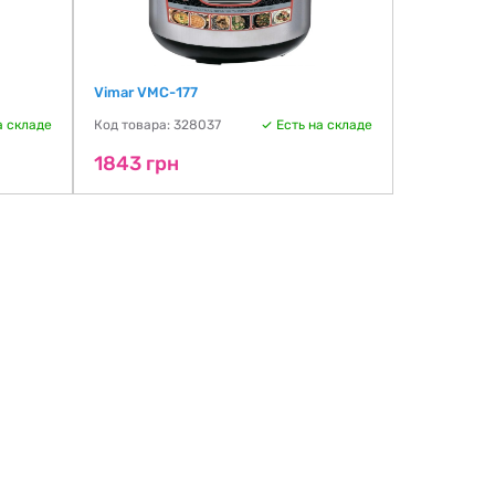
Vimar VMC-177
Russell Ho
а складе
Код товара: 328037
Есть на складе
Код товара:
1843 грн
1838 гр