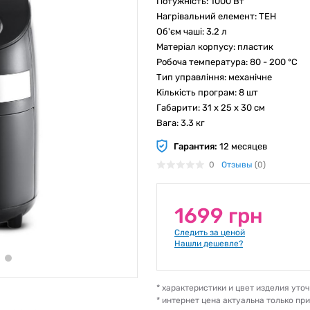
Потужність: 1000 Вт
Нагрівальний елемент: ТЕН
Об'єм чаші: 3.2 л
Матеріал корпусу: пластик
Робоча температура: 80 - 200 °C
Тип управління: механічне
Кількість програм: 8 шт
Габарити: 31 х 25 х 30 см
Вага: 3.3 кг
Гарантия:
12 месяцев
0
Отзывы
(0)
1699 грн
Следить за ценой
Нашли дешевле?
* характеристики и цвет изделия ут
* интернет цена актуальна только пр