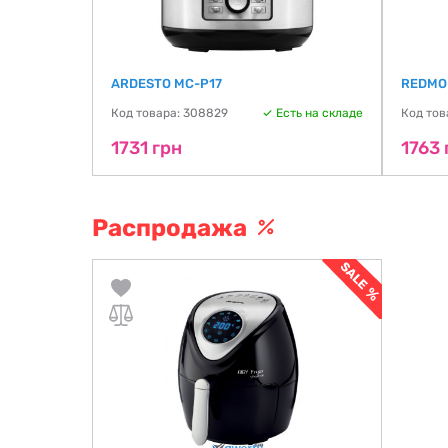
ARDESTO MC-P17
REDMO
ть на складе
Код товара: 308829
Есть на складе
Код тов
1731 грн
1763 
Распродажа