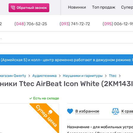
Новинки
Топ продаж
Супер
Обратный звонок
2
(
048
) 706-52-25
(
093
) 741-72-72
(
095
) 006-12-9
(Армейская 5) и колл- центр временно работают в дежурном режиме: Пн-п
магазин Qwerty
Аудиотехника
Наушники и гарнитуры
Ttec
ики Ttec AirBeat Icon White (2KM143I
Есть на складе
В избранное
К сра
Назначение - для мобильных устро