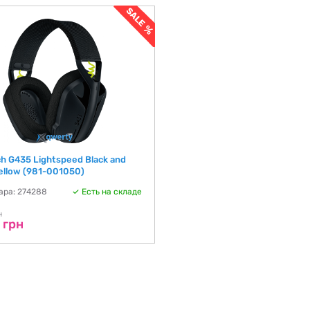
ch G435 Lightspeed Black and
ellow (981-001050)
ара: 274288
Есть на складе
н
 грн