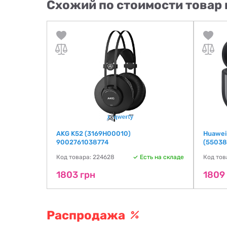
Схожий по стоимости товар 
1 звук 7.1
AKG K52 (3169H00010)
Huawei
9002761038774
(55038
ть на складе
Код товара: 224628
Есть на складе
Код тов
1803 грн
1809
Распродажа