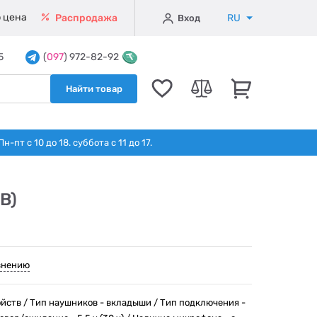
 цена
RU
Распродажа
Вход
5
(
097
) 972-82-92
Найти товар
т с 10 до 18. суббота с 11 до 17.
B)
внению
йств / Тип наушников - вкладыши / Тип подключения -