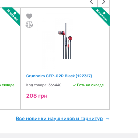
Grunhelm GEP-02R Black (122317)
СolorWay 3
UrbanBeat 
а складе
Код товара: 366440
Есть на складе
Код товара:
208 грн
231 грн
Все новинки наушников и гарнитур