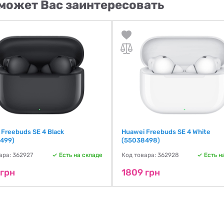
может Вас заинтересовать
 Freebuds SE 4 Black
Huawei Freebuds SE 4 White
499)
(55038498)
ара: 362927
Есть на складе
Код товара: 362928
Есть н
 грн
1809 грн