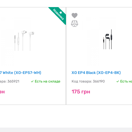
7 White (XO-EP57-WH)
XO EP4 Black (XO-EP4-BK)
ара: 365921
Есть на складе
Код товара: 366190
Есть н
рн
175 грн