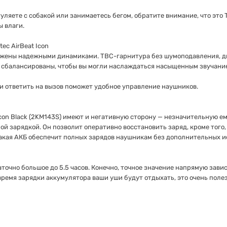
гуляете с собакой или занимаетесь бегом, обратите внимание, что это
 влаги.
ec AirBeat Icon
бжены надежными динамиками. ТВС-гарнитура без шумоподавления, д
о сбалансированы, чтобы вы могли наслаждаться насыщенным звучани
и ответить на вызов поможет удобное управление наушников.
Icon Black (2KM143S) имеют и негативную сторону — незначительную ем
ой зарядкой. Он позволит оперативно восстановить заряд, кроме того
акая АКБ обеспечит полных зарядов наушникам без дополнительных ис
очно большое до 5.5 часов. Конечно, точное значение напрямую завис
ремя зарядки аккумулятора ваши уши будут отдыхать, это очень поле