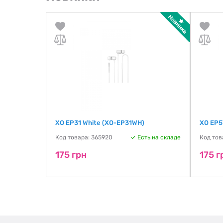
XO EP31 White (XO-EP31WH)
XO EP5
ть на складе
Код товара: 365920
Есть на складе
Код тов
175 грн
175 г