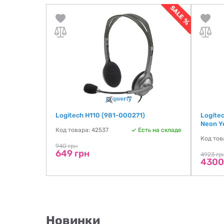
Logitech H110 (981-000271)
Logite
Neon Y
Код товара: 42537
Есть на складе
Код тов
940 грн
649 грн
4923 гр
4300
Новинки