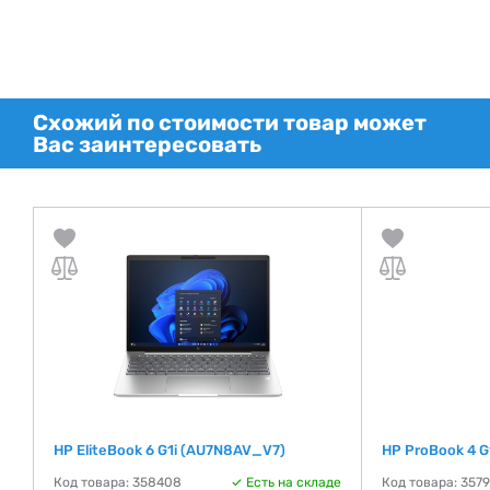
Схожий по стоимости товар может
Вас заинтересовать
HP EliteBook 6 G1i (AU7N8AV_V7)
HP ProBook 4 G
де
Код товара: 358408
Есть на складе
Код товара: 357