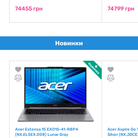
74455 грн
74799 грн
Новинки
EU
Acer Extensa 15 EXO15-41-R8P4
Acer Aspire Go
(NX.EL5EX.008) Lunar Gray
Silver (NX.JDCE