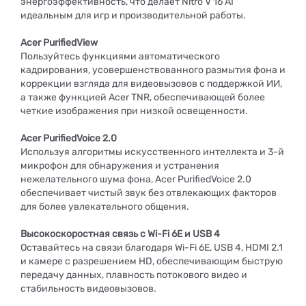
энергоэффективность, что делает Nitro V 16 AI
идеальным для игр и производительной работы.
Acer PurifiedView
Пользуйтесь функциями автоматического
кадрирования, усовершенствованного размытия фона и
коррекции взгляда для видеовызовов с поддержкой ИИ,
а также функцией Acer TNR, обеспечивающей более
четкие изображения при низкой освещенности.
Acer PurifiedVoice 2.0
Используя алгоритмы искусственного интеллекта и 3-й
микрофон для обнаружения и устранения
нежелательного шума фона, Acer PurifiedVoice 2.0
обеспечивает чистый звук без отвлекающих факторов
для более увлекательного общения.
Высокоскоростная связь с Wi-Fi 6E и USB 4
Оставайтесь на связи благодаря Wi-Fi 6E, USB 4, HDMI 2.1
и камере с разрешением HD, обеспечивающим быструю
передачу данных, плавность потокового видео и
стабильность видеовызовов.