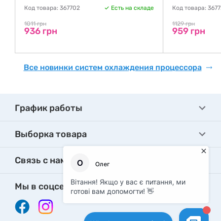
Код товара: 367702
Есть на складе
Код товара: 367
де
1011 грн
1129 грн
936 грн
959 грн
Все новинки систем охлаждения процессора
График работы
Выборка товара
Связь с нами
Мы в соцсетях