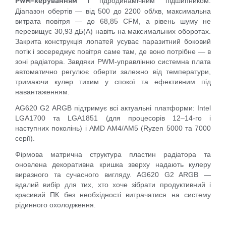
PWM-керуванням
і гідродинамічним підшипником.
Діапазон обертів — від 500 до 2200 об/хв, максимальна
витрата повітря — до 68,85 CFM, а рівень шуму не
перевищує 30,93 дБ(А) навіть на максимальних оборотах.
Закрита конструкція лопатей усуває паразитний боковий
потік і зосереджує повітря саме там, де воно потрібне — в
зоні радіатора. Завдяки PWM-управлінню системна плата
автоматично регулює оберти залежно від температури,
тримаючи кулер тихим у спокої та ефективним під
навантаженням.
AG620 G2 ARGB підтримує всі актуальні платформи: Intel
LGA1700 та LGA1851 (для процесорів 12–14-го і
наступних поколінь) і AMD AM4/AM5 (Ryzen 5000 та 7000
серії).
Фірмова матрична структура пластин радіатора та
оновлена декоративна кришка зверху надають кулеру
виразного та сучасного вигляду. AG620 G2 ARGB —
вдалий вибір для тих, хто хоче зібрати продуктивний і
красивий ПК без необхідності витрачатися на систему
рідинного охолодження.