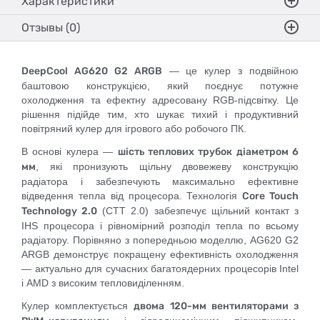
Характеристики
Отзывы (0)
DeepCool AG620 G2 ARGB
— це кулер з подвійною
баштовою конструкцією, який поєднує потужне
охолодження та ефектну адресовану RGB-підсвітку. Це
рішення підійде тим, хто шукає тихий і продуктивний
повітряний кулер для ігрового або робочого ПК.
В основі кулера —
шість теплових трубок діаметром 6
мм
, які пронизують щільну двовежеву конструкцію
радіатора і забезпечують максимально ефективне
відведення тепла від процесора. Технологія
Core Touch
Technology 2.0
(CTT 2.0) забезпечує щільний контакт з
IHS процесора і рівномірний розподіл тепла по всьому
радіатору. Порівняно з попередньою моделлю, AG620 G2
ARGB демонструє покращену ефективність охолодження
— актуально для сучасних багатоядерних процесорів Intel
і AMD з високим тепловиділенням.
Кулер комплектується
двома 120-мм вентиляторами з