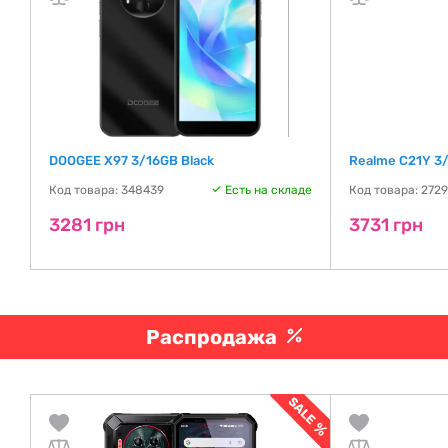
DOOGEE X97 3/16GB Black
Realme C21Y 3/
Код товара: 348439
Есть на складе
Код товара: 272
де
3281 грн
3731 грн
Распродажа