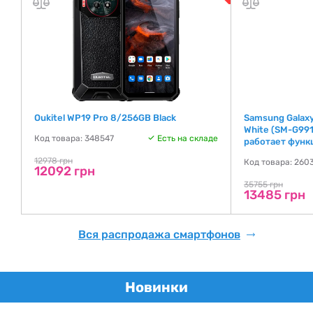
Oukitel WP19 Pro 8/256GB Black
Samsung Galax
White (SM-G99
Код товара: 348547
Есть на складе
работает функ
12978 грн
де
Код товара: 260
12092 грн
35755 грн
13485 грн
Вся распродажа смартфонов
Новинки