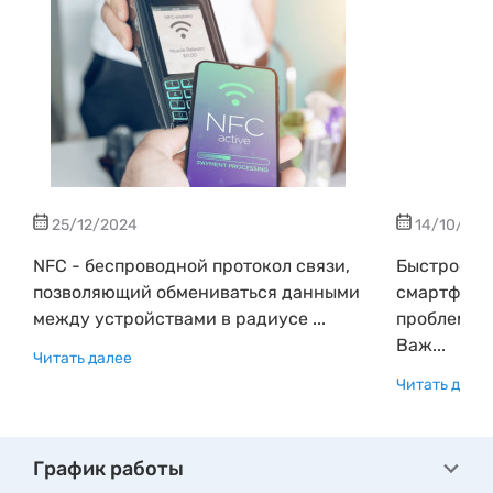
25/12/2024
14/10/202
NFC - беспроводной протокол связи,
Быстрое р
позволяющий обмениваться данными
смартфона
между устройствами в радиусе ...
проблемой,
Важ...
Читать далее
Читать дале
График работы