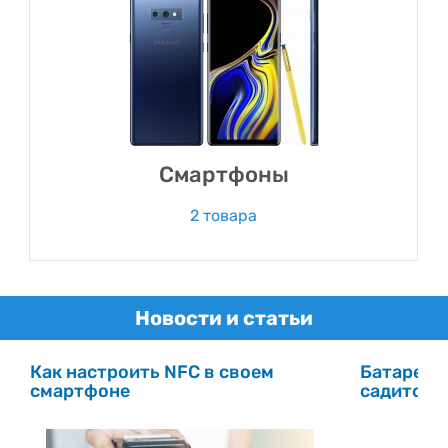
Смартфоны
2 товара
Новости и статьи
Как настроить NFC в своем
Батарея 
смартфоне
садится –