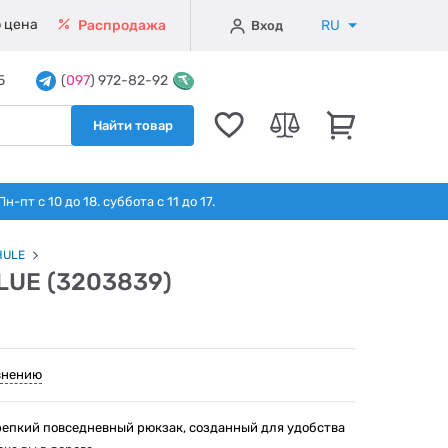
 цена
RU
Распродажа
Вход
5
(
097
) 972-82-92
Найти товар
т с 10 до 18. суббота с 11 до 17.
HULE
LUE (3203839)
внению
 крепкий повседневный рюкзак, созданный для удобства