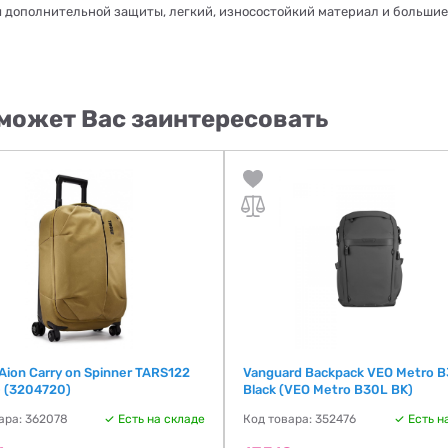
я дополнительной защиты, легкий, износостойкий материал и больши
может Вас заинтересовать
Aion Carry on Spinner TARS122
Vanguard Backpack VEO Metro 
) (3204720)
Black (VEO Metro B30L BK)
ара: 362078
Есть на складе
Код товара: 352476
Есть н