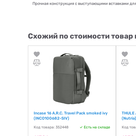
Прочная конструкция с выступающими вставками дл
Схожий по стоимости товар 
uffel
Incase 16 A.R.C. Travel Pack smoked ivy
THULE 
51)
(INCO100682-SIV)
(Nutria
ть на складе
Код товара: 352448
Есть на складе
Код тов