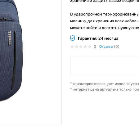
хранения и защиты ваших вещей по
В ударопрочном термоформованные 
молнию, для хранения всех небол
можете найти и достать нужную в
Гарантия:
24 месяца
0
Отзывы
(0)
* характеристики и цвет изделия ут
* интернет цена актуальна только пр