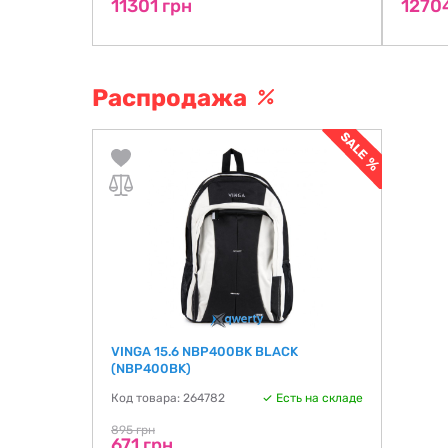
11301 грн
1270
Распродажа
VINGA 15.6 NBP400BK BLACK
(NBP400BK)
Код товара: 264782
Есть на складе
895 грн
671 грн