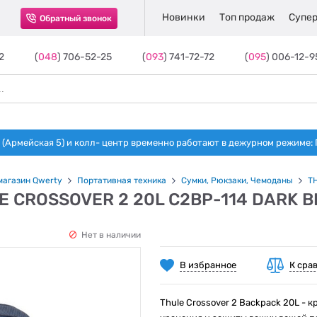
Новинки
Топ продаж
Супер
Обратный звонок
2
(
048
) 706-52-25
(
093
) 741-72-72
(
095
) 006-12-9
(Армейская 5) и колл- центр временно работают в дежурном режиме: Пн-п
магазин Qwerty
Портативная техника
Сумки, Рюкзаки, Чемоданы
T
E CROSSOVER 2 20L C2BP-114 DARK B
Нет в наличии
В избранное
К сра
Thule Crossover 2 Backpack 20L -