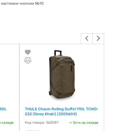
е застежки-молнии №10
B30L
THULE Chasm Rolling Duffel 110L TCWD-
THULE Cha
232 (Deep Khaki) (3205604)
TCCO-222 
а складе
Код товара: 362087
Есть на складе
Код товара: