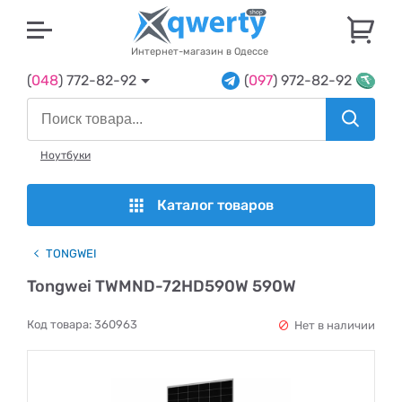
U
Интернет-магазин в Одессе
(
048
) 772-82-92
(
097
) 972-82-92
Ноутбуки
Каталог товаров
TONGWEI
Tongwei TWMND-72HD590W 590W
Код товара:
360963
Нет в наличии