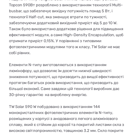
Topcon 590Вт розроблено з використанням технології Multi-
busbar, що забезпечує вихідну потужність понад 5 Вт, і
технології Half-cut, яка зменшує втрати по тужності,
забезпечуючи додатковий вихідний приріст від 5 до 10 W.
Також було використано додаткове рішення для підвищення
ефективності модуля, а саме High-Density Encapsulation, щоб
отримати приріст 0,15%. У порівнянні з типовими
фотоелектричними модулями того ж класу, TW Solar не має
собі рівних.
Елементи N-типу виготовляються з використанням
люмінофору, що дозволяє їм досягти нижчої швидкості
зниження потужності, що призводить до вищої ефективності
протягом багатьох років використання, що призводить до
більшої економії. Саме завдяки цій технології виробник дає
30-річну гарантію на вироблену енергію.
TW Solar 590 W побудовано з використанням 144
монокристалічних фотоелектричних елементів N-типу,
розміщених у корпусі з анодованого легкого алюмінієвого
сплаву, який є стійким до корозії та покритий листами скла з
високою світлопроникністю, товщиною 3.2 мм. Скло покрите