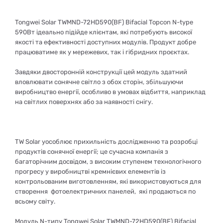
Tongwei Solar TWMND-72HD590(BF) Bifacial Topcon N-type
590Вт ідеально підійде клієнтам, які потребують високої
якості та ефективності доступних модулів. Продукт добре
працюватиме як у мережевих, так і гібридних проєктах.
Завдяки двосторонній конструкції цей модуль здатний
вловлювати сонячне світло з обох сторін, збільшуючи
виробництво енергії, особливо в умовах відбиття, наприклад
на світлих поверхнях або за наявності снігу.
TW Solar уособлює прихильність дослідженню та розробці
продуктів сонячної енергії; це сучасна компанія з
багаторічним досвідом, з високим ступенем технологічного
прогресу у виробництві кремнієвих елементів із
контрольованим виготовленням, які використовуються для
створення фотоелектричних панелей, які продаються по
всьому світу.
Модуль N-типу Tongwei Solar TWMND-72HD590(BF) Bifacial