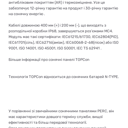
антибліковим покриттям (AR) і термозміцнене. Усе це
забезпечує 12-річну гарантію на продукт і 30-річну гарантію
на сонячну енергію .
Кабелі довжиною 400 мм (+) і 200 мм (-), що виходять з
розподільної коробки IP68, завершуються роз’ємами MC4.
Модуль має такі сертифікати: IEC61215/61730, IEC62804(PID),
IEC61701(сіль), IEC62716(аміак), IEC60068-2-68(пісок) або ISO
9001, ISO 14001, ISO 45001, ISO 50001, IEC TS 62941 .
Більше інформації про сонячні панелі TOPCon
Технологія TOPCon відноситься до сонячних батарей N-TYPE.
У порівнянні зі звичайними сонячними панелями PERC, він
має характеристики довшого терміну служби, вищої
ефективності та більш передової технології.