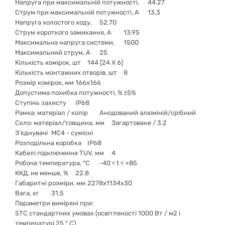
Напруга при максимальній потужності,
44.27
Струм при максимальній потужності, А
13,3
Напруга холостого ходу,
52,70
Струм короткого замикання, А
13.95
Максимальна напруга системи,
1500
Максимальний струм, A
25
Кількість комірок, шт
144 [24 X 6]
Кількість монтажних отворів, шт
8
Розмір комірок, мм
166х166
Допустима похибка потужності, %
±5%
Ступінь захисту
IP68
Рамка: матеріал / колір
Анодований алюміній/срібний
Скло: матеріал/товщина, мм
Загартоване / 3.2
З'єднувачі
MC4 - сумісні
Розподільна коробка
IP68
Кабелі підключення TUV, мм
4
Робоча температура, °С
-40 < t < +85
ККД. не менше, %
22.8
Габаритні розміри, мм
2278х1134х30
Вага, кг
31,5
Параметри виміряні при:
STC стандартних умовах (освітленості 1000 Вт / м2 і
температурі 25 ° С)