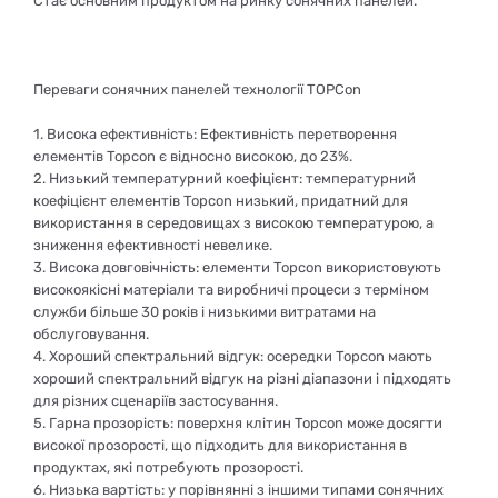
Стає основним продуктом на ринку сонячних панелей.
Переваги сонячних панелей технології TOPCon
1. Висока ефективність: Ефективність перетворення
елементів Topcon є відносно високою, до 23%.
2. Низький температурний коефіцієнт: температурний
коефіцієнт елементів Topcon низький, придатний для
використання в середовищах з високою температурою, а
зниження ефективності невелике.
3. Висока довговічність: елементи Topcon використовують
високоякісні матеріали та виробничі процеси з терміном
служби більше 30 років і низькими витратами на
обслуговування.
4. Хороший спектральний відгук: осередки Topcon мають
хороший спектральний відгук на різні діапазони і підходять
для різних сценаріїв застосування.
5. Гарна прозорість: поверхня клітин Topcon може досягти
високої прозорості, що підходить для використання в
продуктах, які потребують прозорості.
6. Низька вартість: у порівнянні з іншими типами сонячних