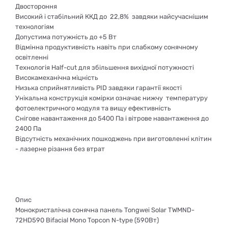
Двостороння
Високий і стабільний ККД до 22,8% завдяки найсучаснішим
технологіям
Допустима потужність до +5 Вт
Відмінна продуктивність навіть при слабкому сонячному
освітленні
Технологія Half-cut для збільшення вихідної потужності
Високамеханічна міцність
Низька сприйнятливість PID завдяки гарантії якості
Унікальна конструкція комірки означає нижчу температуру
фотоелектричного модуля та вищу ефективність
Снігове навантаження до 5400 Па і вітрове навантаження до
2400 Па
Відсутність механічних пошкоджень при виготовленні клітин
- лазерне різання без втрат
Опис
Монокристалічна сонячна панель Tongwei Solar TWMND-
72HD590 Bifacial Mono Topcon N-type (590Вт)