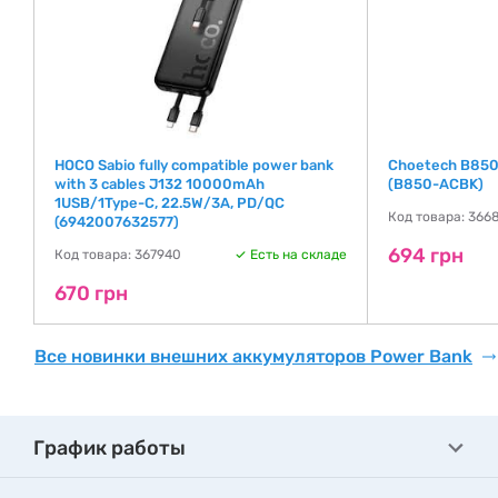
HOCO Sabio fully compatible power bank
Choetech B850
with 3 cables J132 10000mAh
(B850-ACBK)
1USB/1Type-C, 22.5W/3A, PD/QC
де
Код товара: 366
(6942007632577)
694 грн
Код товара: 367940
Есть на складе
670 грн
Все новинки внешних аккумуляторов Power Bank
График работы