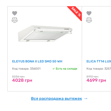
ELEYUS BONA II LED SMD 50 WH
ELICA TT14 LU
Код товара: 336001
Есть на складе
Код товара: 325
де
5236 грн
5192 грн
4028 грн
4699 грн
Вся распродажа вытяжек