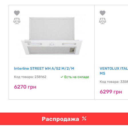
Interline STREET WH A/52 M/2/M
VENTOLUX ITAL
MS
де
Код товара: 238162
Есть на складе
Код товара: 335
6270 грн
6299 грн
Распродажа