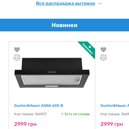
Вся распродажа вытяжек
Новинки
Gunter&Hauer AGNA 600 B
Gunter&Hauer 
де
Код товара: 366927
Есть на складе
Код товара: 366
2999 грн
2999 грн