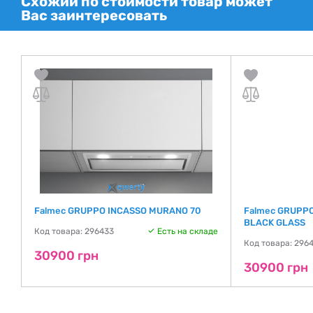
Схожий по стоимости товар может
Вас заинтересовать
Falmec GRUPPO INCASSO MURANO 70
Falmec GRUPP
BLACK GLASS
де
Код товара: 296433
Есть на складе
Код товара: 296
30900 грн
30900 грн