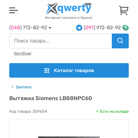
U
Интернет-магазин в Одессе
(
048
) 772-82-92
(
097
) 972-82-92
Ноутбуки
Каталог товаров
Siemens
Вытяжка Siemens LB88NPC60
Код товара:
359654
Есть на складе