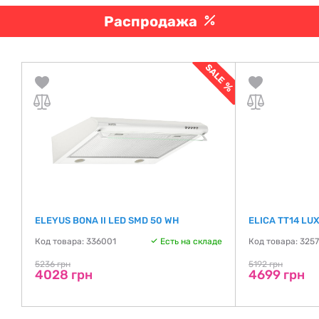
Распродажа
ELEYUS BONA II LED SMD 50 WH
ELICA TT14 LU
Код товара: 336001
Есть на складе
Код товара: 325
де
5236 грн
5192 грн
4028 грн
4699 грн