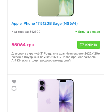
Apple iPhone 17 512GB Sage (MG6V4)
Код товара: 342500
Есть на складе
55064 грн
КУПИТЬ
Діагональ екрану:6.3" Роздільна здатність екрану:2622x1206
пікселів Внутрішня пам'ять:512 ГБ Назва процесора:Apple
A19 Кількість ядер процесора:6-ядерний
Гарантия:
6 месяцев