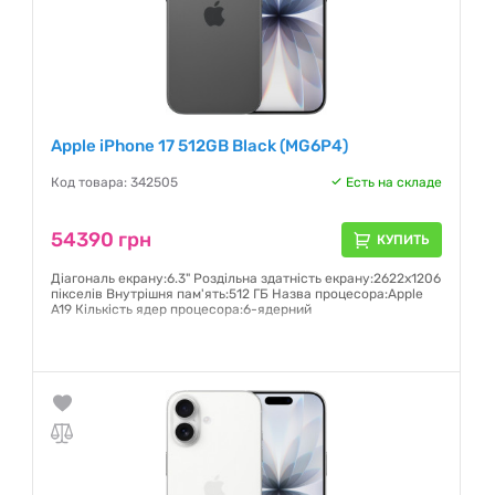
Apple iPhone 17 512GB Black (MG6P4)
Код товара: 342505
Есть на складе
54390 грн
КУПИТЬ
Діагональ екрану:6.3" Роздільна здатність екрану:2622x1206
пікселів Внутрішня пам'ять:512 ГБ Назва процесора:Apple
A19 Кількість ядер процесора:6-ядерний
Гарантия:
6 месяцев