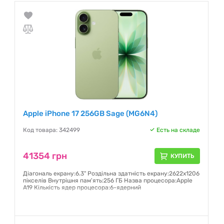
Apple iPhone 17 256GB Sage (MG6N4)
Код товара: 342499
Есть на складе
41354 грн
КУПИТЬ
Діагональ екрану:6.3" Роздільна здатність екрану:2622x1206
пікселів Внутрішня пам'ять:256 ГБ Назва процесора:Apple
A19 Кількість ядер процесора:6-ядерний
Гарантия:
6 месяцев