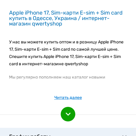
Apple iPhone 17, Sim-карти E-sim + Sim card
купить в Одессе, Украина / интернет-
магазин qwertyshop
У нас вы можете купить оптом и в розницу Apple iPhone
17, Sim-карти E-sim + Sim card по самой лучшей цене.
Спешите купить Apple iPhone 17, Sim-карти E-sim + Sim
card в интернет-магазине qwertyshop
Мы регулярно пополняем наш каталог новыми
товарами. Следите за новинками каталога!
Подпишитесь на e-mail рассылку, чтобы быть вкурсе
Читать далее
наших акционных предложениях и новинках.