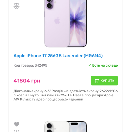
Apple iPhone 17 256GB Lavender (MG6M4)
Код товара: 342495
Есть на складе
41804 грн
КУПИТЬ
Діагональ екрану:6.3" Роздільна здатність екрану:2622x1206
пікселів Внутрішня пам'ять:256 ГБ Назва процесора:Apple
A19 Кількість ядер процесора:6-ядерний
Гарантия:
6 месяцев