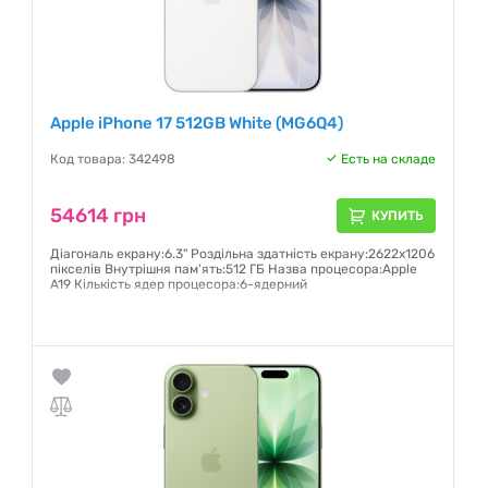
Apple iPhone 17 512GB White (MG6Q4)
Код товара: 342498
Есть на складе
54614 грн
КУПИТЬ
Діагональ екрану:6.3" Роздільна здатність екрану:2622x1206
пікселів Внутрішня пам'ять:512 ГБ Назва процесора:Apple
A19 Кількість ядер процесора:6-ядерний
Гарантия:
6 месяцев