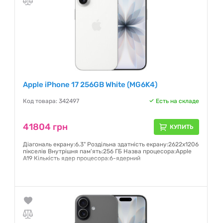
Apple iPhone 17 256GB White (MG6K4)
Код товара: 342497
Есть на складе
41804 грн
КУПИТЬ
Діагональ екрану:6.3" Роздільна здатність екрану:2622x1206
пікселів Внутрішня пам'ять:256 ГБ Назва процесора:Apple
A19 Кількість ядер процесора:6-ядерний
Гарантия:
6 месяцев