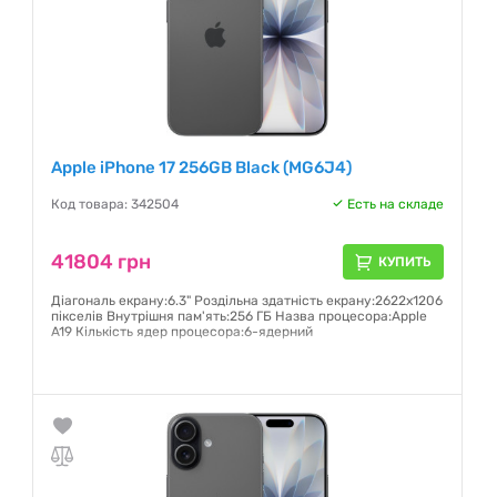
Apple iPhone 17 256GB Black (MG6J4)
Код товара: 342504
Есть на складе
41804 грн
КУПИТЬ
Діагональ екрану:6.3" Роздільна здатність екрану:2622x1206
пікселів Внутрішня пам'ять:256 ГБ Назва процесора:Apple
A19 Кількість ядер процесора:6-ядерний
Гарантия:
6 месяцев