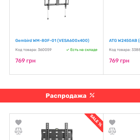
Gembird WM-80F-01 (VESA600х400)
ATG W2450AB 
де
Код товара: 360059
Есть на складе
Код товара: 338
769 грн
769 грн
Распродажа