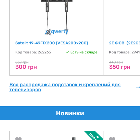
Satelit 19-49FIX200 (VESA200х200)
2E ФОВІ (2E2G
де
Код товара: 262265
Есть на складе
Код товара: 294
537 грн
448 грн
300 грн
350 грн
Вся распродажа подставок и креплений для
телевизоров
Новинки