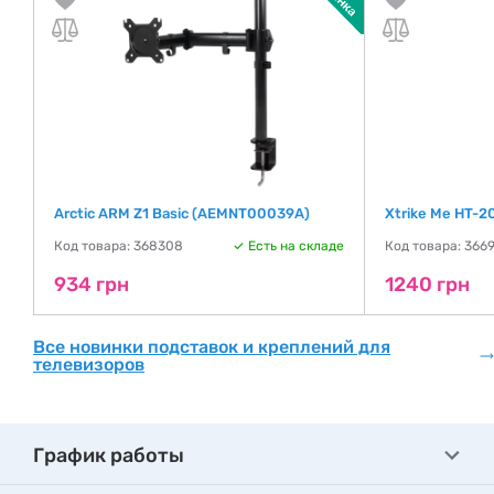
Arctic ARM Z1 Basic (AEMNT00039A)
Xtrike Me HT-2
де
Код товара: 368308
Есть на складе
Код товара: 366
934 грн
1240 грн
Все новинки подставок и креплений для
телевизоров
График работы