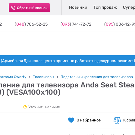
Новинки
Топ продаж
Супер
Обратный звонок
2
(
048
) 706-52-25
(
093
) 741-72-72
(
095
) 006-12-9
(Армейская 5) и колл- центр временно работают в дежурном режиме: Пн-п
магазин Qwerty
Телевизоры
Подставки и крепления для телевизоров
ение для телевизора Anda Seat Steal
W) (VESA100х100)
Уточнить наличие
В избранное
К сра