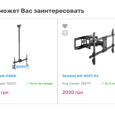
может Вас заинтересовать
Celb-54SHL
Gembird WM-80ST-02
ара: 126221
Есть на складе
Код товара: 338711
Есть н
 грн
2020 грн