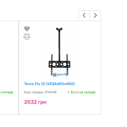
Tecro Fly 12 (VESA400х400)
HiSmart HS
а складе
Код товара: 276048
Есть на складе
Код товара:
2032 грн
2064 гр