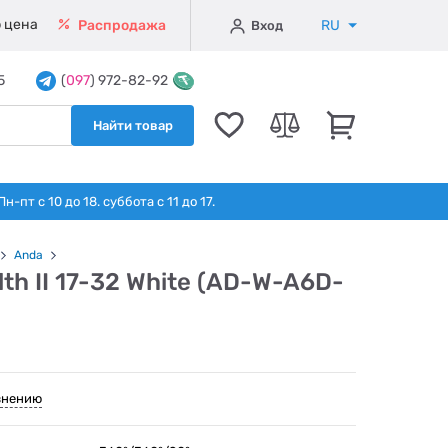
 цена
RU
Распродажа
Вход
5
(
097
) 972-82-92
Найти товар
т с 10 до 18. суббота с 11 до 17.
Anda
th II 17-32 White (AD-W-A6D-
внению