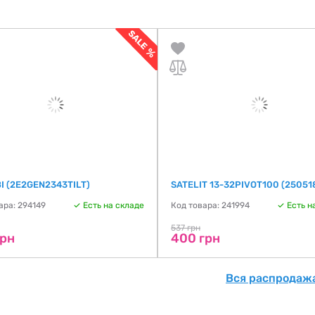
І (2E2GEN2343TILT)
SATELIT 13-32PIVOT100 (25051
ара: 294149
Есть на складе
Код товара: 241994
Есть н
537 грн
грн
400 грн
Вся распродажа