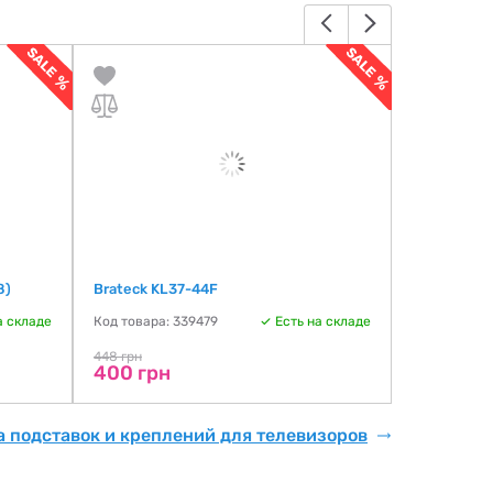
8)
Brateck KL37-44F
SATELIT 19
а складе
Код товара: 339479
Есть на складе
Код товара:
448 грн
492 грн
400 грн
400 грн
 подставок и креплений для телевизоров