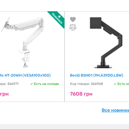
 Me HT-20WH (VESA100х100)
BenQ BSH01 (9H.A39DD.LBW)
ара: 366971
Есть на складе
Код товара: 366968
Есть н
 грн
7608 грн
Все новинк