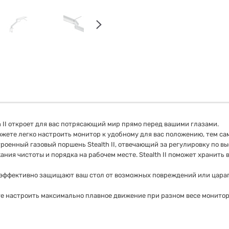
 II откроет для вас потрясающий мир прямо перед вашими глазами.
ожете легко настроить монитор к удобному для вас положению, тем 
троенный газовый поршень Stealth II, отвечающий за регулировку по в
ния чистоты и порядка на рабочем месте. Stealth II поможет хранит
 эффективно защищают ваш стол от возможных повреждений или цара
е настроить максимально плавное движение при разном весе монито