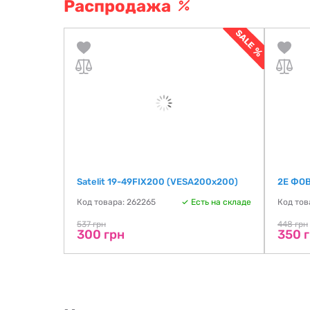
Распродажа
Satelit 19-49FIX200 (VESA200х200)
2E ФОВ
ть на складе
Код товара: 262265
Есть на складе
Код тов
537 грн
448 грн
300 грн
350 