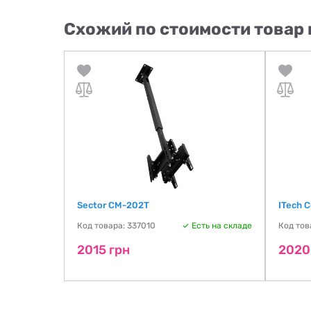
Схожий по стоимости товар 
100х100)
Sector СМ-202Т
ITech 
ть на складе
Код товара: 337010
Есть на складе
Код тов
2015 грн
2020