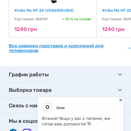
Xtrike Me HT-20 (VESA100х100)
Xtrike Me HT-
де
Код товара: 366969
Есть на складе
Код товара: 3669
1240 грн
1240 грн
Все новинки подставок и креплений для
телевизоров
График работы
Выборка товара
Связь с нами
Мы в соцсетях