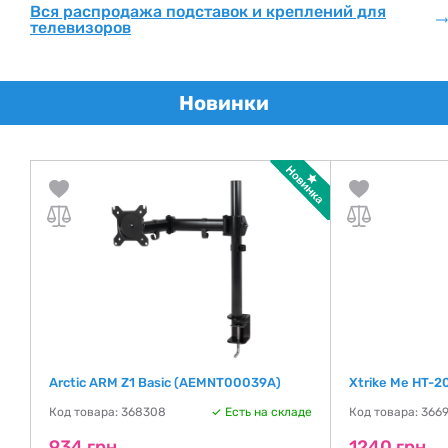
Вся распродажа подставок и креплений для
телевизоров
Новинки
Arctic ARM Z1 Basic (AEMNT00039A)
Xtrike Me HT-2
де
Код товара: 368308
Есть на складе
Код товара: 366
934 грн
1240 грн