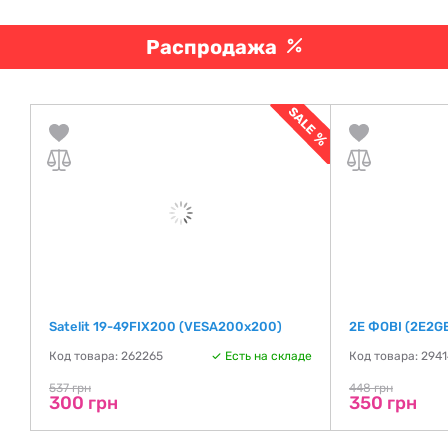
Распродажа
Satelit 19-49FIX200 (VESA200х200)
2E ФОВІ (2E2G
де
Код товара: 262265
Есть на складе
Код товара: 294
537 грн
448 грн
300 грн
350 грн