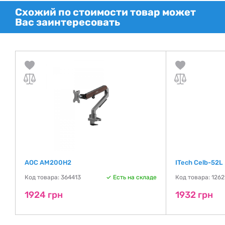
Схожий по стоимости товар может
Вас заинтересовать
AOC AM200H2
ITech Celb-52L
де
Код товара: 364413
Есть на складе
Код товара: 1262
1924 грн
1932 грн