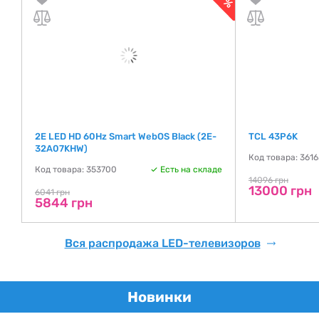
2E LED HD 60Hz Smart WebOS Black (2E-
TCL 43P6K
32A07KHW)
де
Код товара: 361
Код товара: 353700
Есть на складе
14096 грн
13000 грн
6041 грн
5844 грн
Вся распродажа LED-телевизоров
Новинки