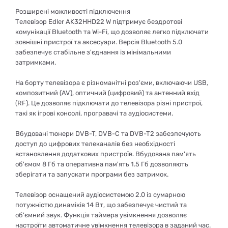
Розширені можливості підключення
Телевізор Edler AK32HHD22 W підтримує бездротові
комунікації Bluetooth та Wi-Fi, що дозволяє легко підключати
зовнішні пристрої та аксесуари. Версія Bluetooth 5.0
забезпечує стабільне з'єднання із мінімальними
затримками.
На борту телевізора є різноманітні роз'єми, включаючи USB,
композитний (AV), оптичний (цифровий) та антенний вхід
(RF). Це дозволяє підключати до телевізора різні пристрої,
такі як ігрові консолі, програвачі та аудіосистеми.
Вбудовані тюнери DVB-T, DVB-C та DVB-T2 забезпечують
доступ до цифрових телеканалів без необхідності
встановлення додаткових пристроїв. Вбудована пам'ять
об'ємом 8 Гб та оперативна пам'ять 1.5 Гб дозволяють
зберігати та запускати програми без затримок.
Телевізор оснащений аудіосистемою 2.0 із сумарною
потужністю динаміків 14 Вт, що забезпечує чистий та
об'ємний звук. Функція таймера увімкнення дозволяє
настроїти автоматичне увімкнення телевізора в заданий час.