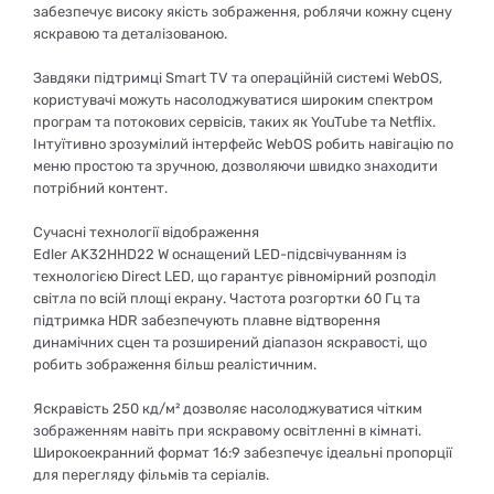
забезпечує високу якість зображення, роблячи кожну сцену
яскравою та деталізованою.
Завдяки підтримці Smart TV та операційній системі WebOS,
користувачі можуть насолоджуватися широким спектром
програм та потокових сервісів, таких як YouTube та Netflix.
Інтуїтивно зрозумілий інтерфейс WebOS робить навігацію по
меню простою та зручною, дозволяючи швидко знаходити
потрібний контент.
Сучасні технології відображення
Edler AK32HHD22 W оснащений LED-підсвічуванням із
технологією Direct LED, що гарантує рівномірний розподіл
світла по всій площі екрану. Частота розгортки 60 Гц та
підтримка HDR забезпечують плавне відтворення
динамічних сцен та розширений діапазон яскравості, що
робить зображення більш реалістичним.
Яскравість 250 кд/м² дозволяє насолоджуватися чітким
зображенням навіть при яскравому освітленні в кімнаті.
Широкоекранний формат 16:9 забезпечує ідеальні пропорції
для перегляду фільмів та серіалів.