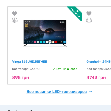
Vinga S65UHD25BWEB
Grunhelm 24H3
де
Код товара: 366758
Есть на складе
Код товара: 366
895 грн
4743 грн
Все новинки LED-телевизоров