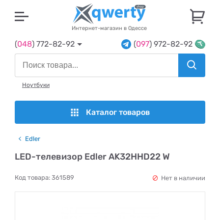
U
Интернет-магазин в Одессе
(
048
) 772-82-92
(
097
) 972-82-92
Ноутбуки
Каталог товаров
Edler
LED-телевизор Edler AK32HHD22 W
Код товара:
361589
Нет в наличии