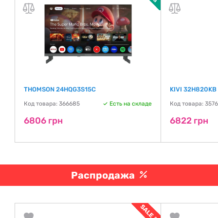
THOMSON 24HQG3S15C
KIVI 32H820KB
де
Код товара: 366685
Есть на складе
Код товара: 357
6806 грн
6822 грн
Распродажа