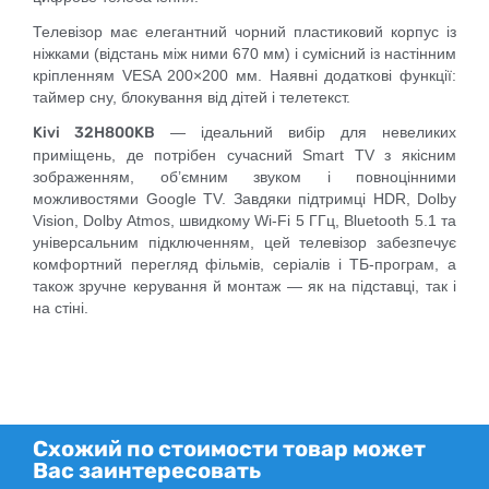
Телевізор має елегантний чорний пластиковий корпус із
ніжками (відстань між ними 670 мм) і сумісний із настінним
кріпленням VESA 200×200 мм. Наявні додаткові функції:
таймер сну, блокування від дітей і телетекст.
Kivi 32H800KB
— ідеальний вибір для невеликих
приміщень, де потрібен сучасний Smart TV з якісним
зображенням, об’ємним звуком і повноцінними
можливостями Google TV. Завдяки підтримці HDR, Dolby
Vision, Dolby Atmos, швидкому Wi-Fi 5 ГГц, Bluetooth 5.1 та
універсальним підключенням, цей телевізор забезпечує
комфортний перегляд фільмів, серіалів і ТБ-програм, а
також зручне керування й монтаж — як на підставці, так і
на стіні.
Схожий по стоимости товар может
Вас заинтересовать