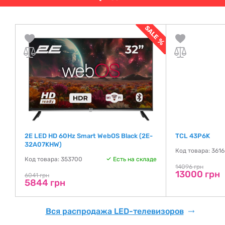
2E LED HD 60Hz Smart WebOS Black (2E-
TCL 43P6K
32A07KHW)
де
Код товара: 361
Код товара: 353700
Есть на складе
14096 грн
13000 грн
6041 грн
5844 грн
Вся распродажа LED-телевизоров