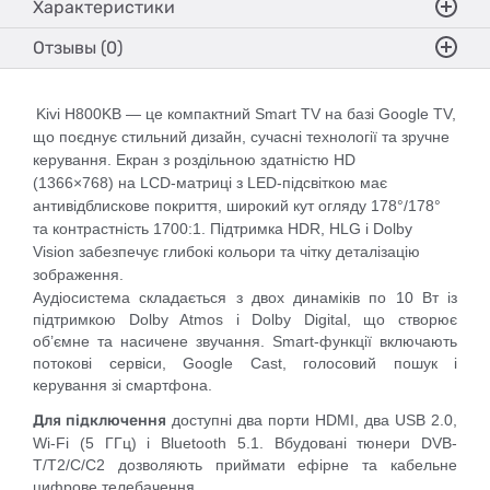
Характеристики
Отзывы (0)
Kivi H800KB
— це компактний Smart TV на базі Google TV,
що поєднує стильний дизайн, сучасні технології та зручне
керування. Екран з роздільною здатністю
HD
(1366×768)
на LCD-матриці з LED-підсвіткою має
антивідблискове покриття, широкий кут огляду 178°/178°
та контрастність 1700:1. Підтримка HDR, HLG і Dolby
Vision забезпечує глибокі кольори та чітку деталізацію
зображення.
Аудіосистема складається з двох динаміків по 10 Вт із
підтримкою Dolby Atmos і Dolby Digital, що створює
об’ємне та насичене звучання. Smart-функції включають
потокові сервіси, Google Cast, голосовий пошук і
керування зі смартфона.
Для підключення
доступні два порти HDMI, два USB 2.0,
Wi-Fi (5 ГГц) і Bluetooth 5.1. Вбудовані тюнери DVB-
T/T2/C/C2 дозволяють приймати ефірне та кабельне
цифрове телебачення.