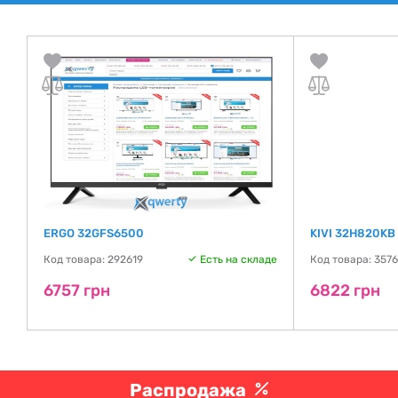
)
ERGO 32GFS6500
KIVI 32H820KB
Код товара: 292619
Есть на складе
Код товара: 357
де
6757 грн
6822 грн
Распродажа