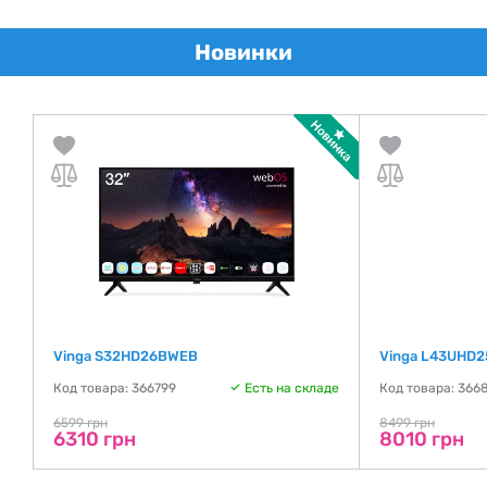
Новинки
Vinga S32HD26BWEB
Vinga L43UHD2
де
Код товара: 366799
Есть на складе
Код товара: 366
6599 грн
8499 грн
6310 грн
8010 грн