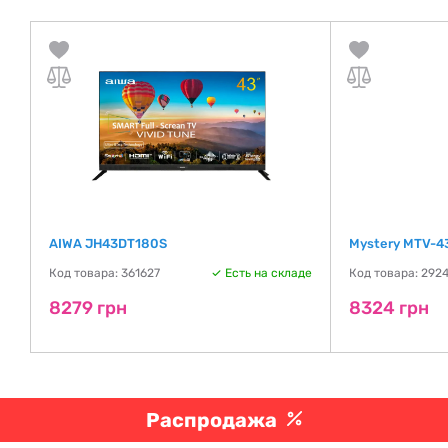
k
AIWA JH43DT180S
Mystery MTV-4
Код товара: 361627
Есть на складе
Код товара: 292
де
8279 грн
8324 грн
Распродажа