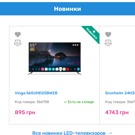
Новинки
Vinga S65UHD25BWEB
Grunhelm 24H3
де
Код товара: 366758
Есть на складе
Код товара: 366
895 грн
4743 грн
Все новинки LED-телевизоров