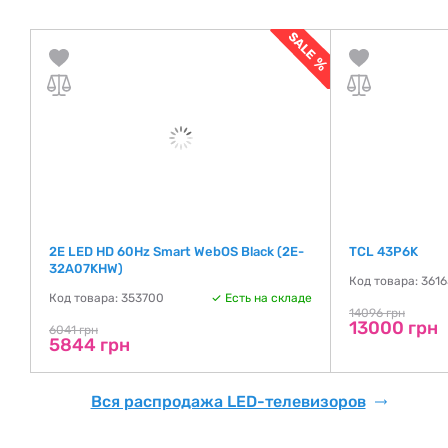
2E LED HD 60Hz Smart WebOS Black (2E-
TCL 43P6K
32A07KHW)
де
Код товара: 361
Код товара: 353700
Есть на складе
14096 грн
13000 грн
6041 грн
5844 грн
Вся распродажа LED-телевизоров