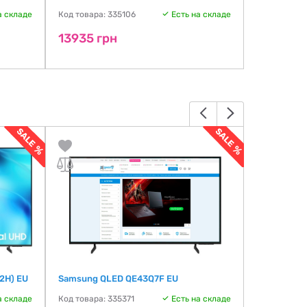
а складе
Код товара: 335106
Есть на складе
Код товара:
13935 грн
13999 г
2H) EU
Samsung QLED QE43Q7F EU
Samsung U
а складе
Код товара: 335371
Есть на складе
Код товара: