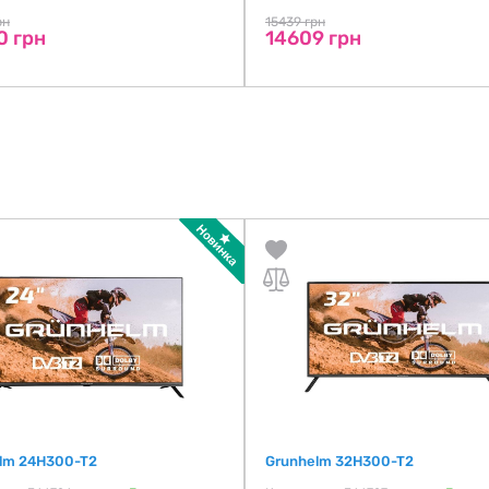
рн
15439 грн
0 грн
14609 грн
lm 24H300-T2
Grunhelm 32H300-T2