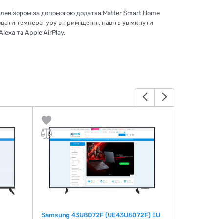
елевізором за допомогою додатка Matter Smart Home
ювати температуру в приміщенні, навіть увімкнути
exa та Apple AirPlay.
Samsung 43U8072F (UE43U8072F) EU
SATELIT 5