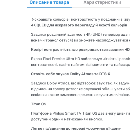
Описание товара
Характеристики
Яскравість кольорів і контрастність у поєднанні зі з
4K QLED для яскравого перегляду й якості кольорів
Завдяки роздільній здатності 4K (UHD) телевізор адап
вона чи транслюється) ви зможете насолоджуватися
Колір і контрастність, що розкриваються завдяки H
Екран Pixel Precise Ultra HD забезпечує чіткість і 
контрастності, навіть найтемніші моменти та найяскр
Оточіть себе звуком Dolby Atmos та DTS:X
Завдяки Dolby Atmos, що відтворює звук так, як задума
підсилення голосу дозволяє слухачеві збільшувати аб
оскільки кожне вимовлене речення звучатиме чіткіше.
Titan OS
Платформа Philips Smart TV Titan OS дає змогу дивити
доступний одним натисканням кнопки.
Легке під’єднання до мережі «розумного» дому