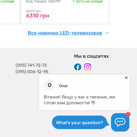
а складе
Код товара: 366799
Есть на складе
Код товара:
6806 гр
6599 грн
6310 грн
Все новинки LED-телевизоров
Мы в соцсетях
(093) 741-72-72
(095) 006-12-95