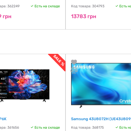
ара: 362249
Есть на складе
Код товара: 304793
Есть н
9 грн
13783 грн
P6K
Samsung 43U8072H (UE43U809
ара: 361656
Есть на складе
Код товара: 368175
Есть н