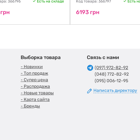
ара: 366796
Есть на складе
Код товара: 366797
Есть н
 грн
6193 грн
Выборка товара
Связь с нами
- Новинки
(097) 972-82-92
- Топ продаж
(048) 772-82-92
- Супер цена
(095) 006-12-95
- Распродажа
Написать директору
- Новые товары
- Карта сайта
- Бренды