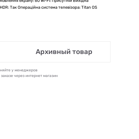
новлення екрану: 60 Wi-Fi: Присутній Вихідна
HDR: Так Операційна система телевізора: Titan OS
Архивный товар
очняйте у менеджеров
и заказе через интернет магазин