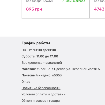
ть на складе
Код товара: 366758
Есть на складе
Код тов
895 грн
4743
График работы
Пн-Пт:
10:00 до 18:00
Суббота:
11:00 до 17:00
Воскресенье -
выходной
Магазин:
Украина, г.Одесса,ул. Независимости 5.
Почтовый индекс:
65053
О нас
Политика безопасности
Условия оплаты и доставки
Обмен и возврат товара