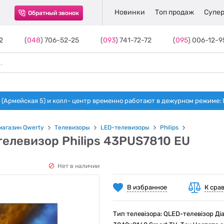
Новинки
Топ продаж
Супер
Обратный звонок
2
(
048
) 706-52-25
(
093
) 741-72-72
(
095
) 006-12-9
(Армейская 5) и колл- центр временно работают в дежурном режиме: Пн-п
магазин Qwerty
Телевизоры
LED-телевизоры
Philips
елевизор Philips 43PUS7810 EU
Нет в наличии
В избранное
К сра
Тип телевізора: QLED-телевізор Діа