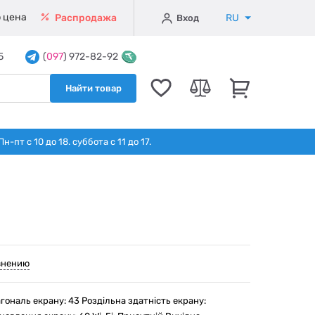
 цена
RU
Распродажа
Вход
5
(
097
) 972-82-92
Найти товар
т с 10 до 18. суббота с 11 до 17.
внению
гональ екрану: 43 Роздільна здатність екрану: