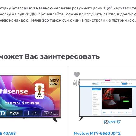
шкодну інтеграцію з наявною мережею розумного дому. Щоб керувати т
 кнопку на пульті ДК і промовляйте. Можна приглушити світло, відрегул
днією командою. Телевізор також сумісний із пристроями з підтримкою Al
может Вас заинтересовать
E 40A5S
Mystery MTV-5560UDT2