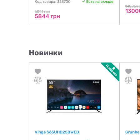
Код товара: 353700
Есть на складе
14096 г
1300
6041 грн
5844 грн
Новинки
Vinga S65UHD25BWEB
Grunhe