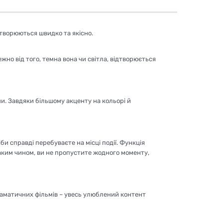
творюються швидко та якісно.
жно від того, темна вона чи світла, відтворюється
и. Завдяки більшому акценту на кольорі й
би справді перебуваєте на місці події. Функція
Таким чином, ви не пропустите жодного моменту,
драматичних фільмів – увесь улюблений контент