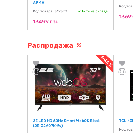
APME)
ть на складе
Код тов
Код товара: 342320
Есть на складе
1369
13499 грн
Распродажа
8072F) EU
2E LED HD 60Hz Smart WebOS Black
TCL 43
(2E-32A07KHW)
ть на складе
Код тов