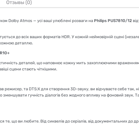
Отзывы (0)
вуком Dolby Atmos — усі ваші улюблені розваги на
Philips PUS7810/12
від
тується до всіх ваших форматів HDR. У кожній неймовірній сцені (незале
 кожною деталлю.
DR10+
реалістичність деталей, що наповнює кожну мить захоплюючими враженням
авіші сцени стають чіткішими.
в режисер, та DTS:X для створення 3D-звуку, ви відчуваєте себе так, ні
о зменшувати гучність діалогів без жодного впливу на фоновий звук. 
ся те, що ви любите. Від сиквелів до серіалів, від документальних до 