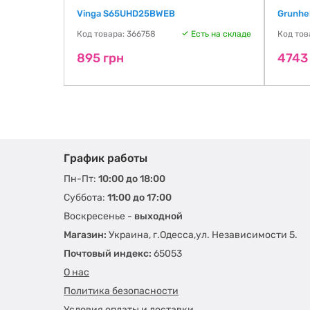
Vinga S65UHD25BWEB
Grunhe
ть на складе
Код товара: 366758
Есть на складе
Код тов
895 грн
4743
График работы
Пн-Пт:
10:00 до 18:00
Суббота:
11:00 до 17:00
Воскресенье -
выходной
Магазин:
Украина, г.Одесса,ул. Независимости 5.
Почтовый индекс:
65053
О нас
Политика безопасности
Условия оплаты и доставки