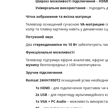
Широкі можливості підключення
–
HDMI
Універсальне використання
– підходить д
Чітке зображення та якісна матриця
Телевізор оснащений сучасною
VA-матрицею
і
колір та плавну картинку навіть у динамічних сц
Потужний звук
Два
стереодинаміки по 10 Вт
забезпечують чис
Функціональні можливості
Телевізор підтримує ефірне
аналогове, ефірне ц
музику
безпосередньо з USB-накопичувача.
Зручне підключення
Romsat 24HH1950T2
оснащений усіма необхідни
1х HDMI
– для підключення приставок чи 
2х USB
– для перегляду мультимедійного ко
1х VGA + PC Audio
– можливість використа