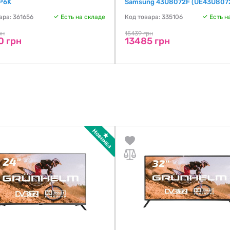
P6K
Samsung 43U8072F (UE43U807
ара: 361656
Есть на складе
Код товара: 335106
Есть н
рн
15439 грн
0 грн
13485 грн