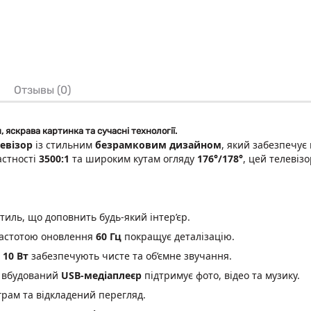
Отзывы (0)
яскрава картинка та сучасні технології.
евізор
із стильним
безрамковим дизайном
, який забезпечує
астності
3500:1
та широким кутам огляду
176°/178°
, цей телевіз
тиль, що доповнить будь-який інтер’єр.
частотою оновлення
60 Гц
покращує деталізацію.
 10 Вт
забезпечують чисте та об’ємне звучання.
 вбудований
USB-медіаплеєр
підтримує фото, відео та музику.
рам та відкладений перегляд.