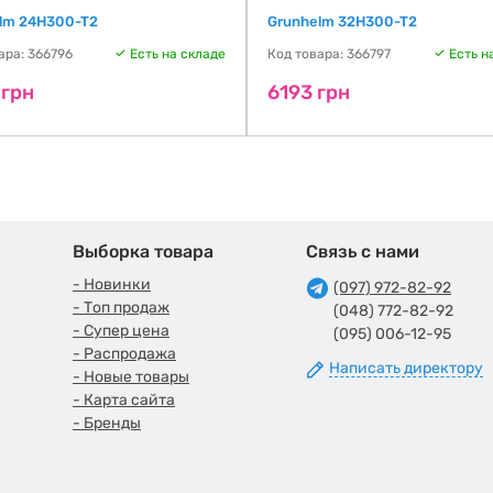
lm 24H300-T2
Grunhelm 32H300-T2
ара: 366796
Есть на складе
Код товара: 366797
Есть н
 грн
6193 грн
Выборка товара
Связь с нами
- Новинки
(097) 972-82-92
- Топ продаж
(048) 772-82-92
- Супер цена
(095) 006-12-95
- Распродажа
Написать директору
- Новые товары
- Карта сайта
- Бренды