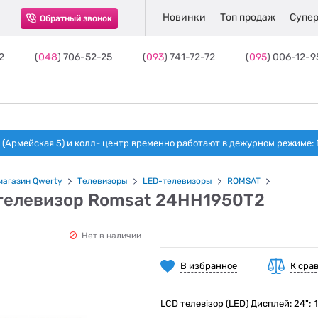
Новинки
Топ продаж
Супер
Обратный звонок
2
(
048
) 706-52-25
(
093
) 741-72-72
(
095
) 006-12-9
(Армейская 5) и колл- центр временно работают в дежурном режиме: Пн-п
магазин Qwerty
Телевизоры
LED-телевизоры
ROMSAT
телевизор Romsat 24HH1950T2
Нет в наличии
В избранное
К сра
LCD телевізор (LED) Дисплей: 24"; 