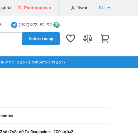
 цена
RU
Распродажа
Вход
5
(
097
) 972-82-92
Найти товар
т с 10 до 18. суббота с 11 до 17.
внению
1366x768; 60 Гц Яскравість: 200 кд/м2