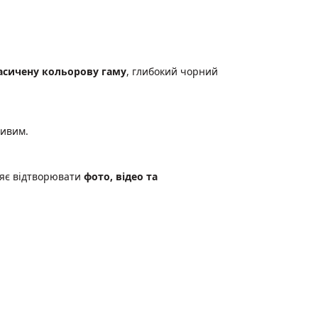
асичену кольорову гаму
, глибокий чорний
ливим.
ляє відтворювати
фото, відео та