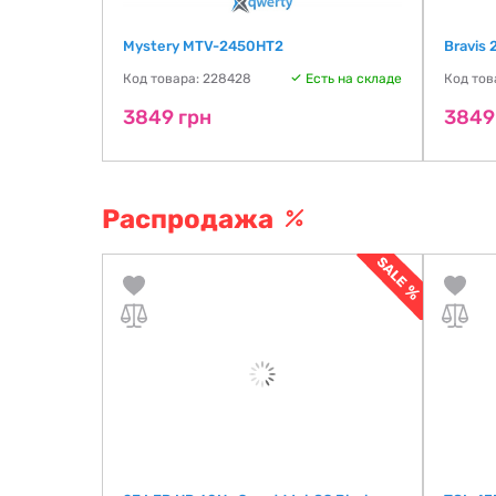
Mystery MTV-2450HT2
Bravis
ть на складе
Код товара: 228428
Есть на складе
Код тов
3849 грн
3849
Распродажа