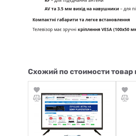
RF
– для під’єднання антени
AV та 3.5 мм вихід на навушники
– для п
Компактні габарити та легке встановлення
Телевізор має зручні
кріплення VESA (100х50 м
Схожий по стоимости товар 