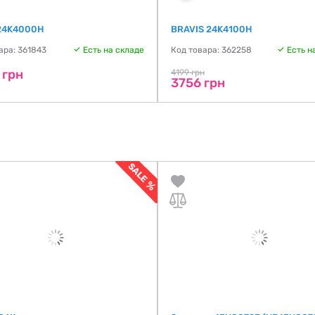
 24K4000H
BRAVIS 24K4100H
ара: 361843
Есть на складе
Код товара: 362258
Есть н
 грн
4199 грн
3756 грн