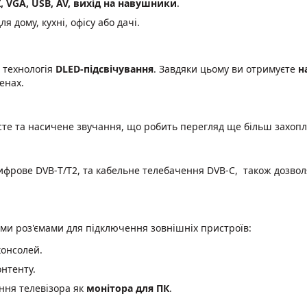
, VGA, USB, AV, вихід на навушники
.
ля дому, кухні, офісу або дачі.
з технологія
DLED-підсвічування
. Завдяки цьому ви отримуєте
н
енах.
те та насичене звучання, що робить перегляд ще більш захоп
ифрове DVB-Т/Т2, та кабельне телебачення DVB-C, також дозво
ми роз'ємами для підключення зовнішніх пристроїв:
консолей.
нтенту.
ння телевізора як
монітора для ПК
.