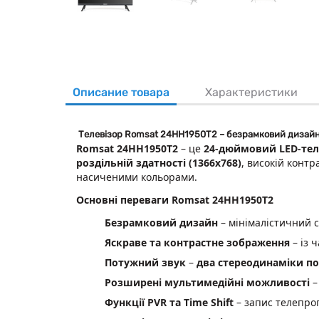
Описание товара
Характеристики
Телевізор Romsat 24HH1950T2 – безрамковий дизайн, 
Romsat 24HH1950T2
– це
24-дюймовий LED-тел
роздільній здатності (1366х768)
, високій контр
насиченими кольорами.
Основні переваги Romsat 24HH1950T2
Безрамковий дизайн
– мінімалістичний с
Яскраве та контрастне зображення
– із 
Потужний звук
–
два стереодинаміки по
Розширені мультимедійні можливості
–
Функції PVR та Time Shift
– запис телепрог