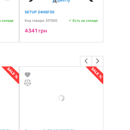
SETUP 24HSF30
Mystery M
а складе
Код товара: 317300
Есть на складе
Код товара:
4341 грн
4386 гр