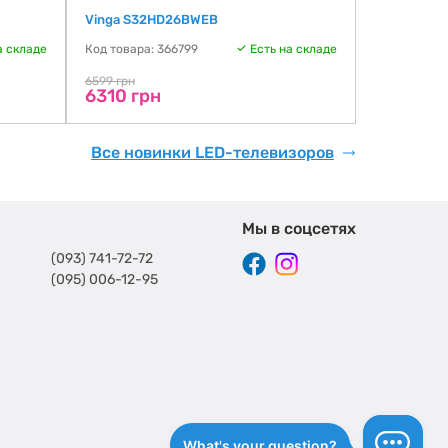
Vinga S32HD26BWEB
THOMSON 
а складе
Код товара: 366799
Есть на складе
Код товара:
6806 гр
6599 грн
6310 грн
Все новинки LED-телевизоров
Мы в соцсетях
(093) 741-72-72
(095) 006-12-95