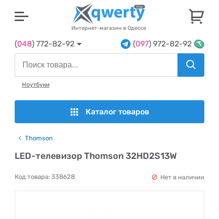
U
Интернет-магазин в Одессе
(
048
) 772-82-92
(
097
) 972-82-92
Ноутбуки
Каталог товаров
Thomson
LED-телевизор Thomson 32HD2S13W
Код товара:
338628
Нет в наличии