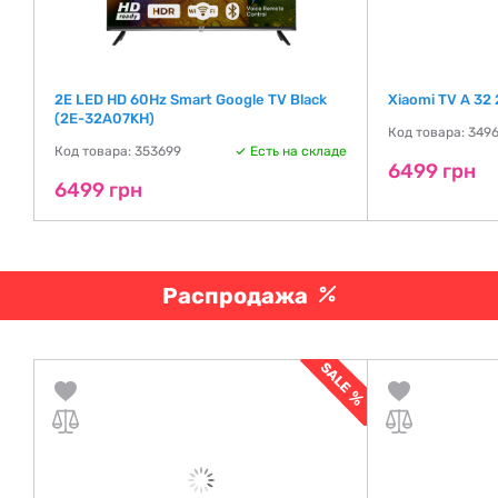
2E LED HD 60Hz Smart Google TV Black
Xiaomi TV A 32
(2E-32A07KH)
Код товара: 349
де
Код товара: 353699
Есть на складе
6499 грн
6499 грн
Распродажа