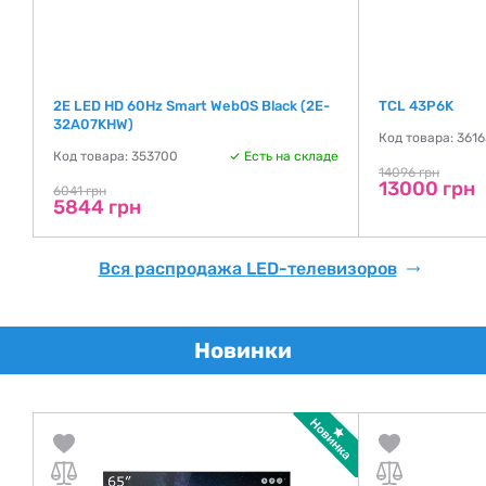
2E LED HD 60Hz Smart WebOS Black (2E-
TCL 43P6K
32A07KHW)
де
Код товара: 361
Код товара: 353700
Есть на складе
14096 грн
13000 грн
6041 грн
5844 грн
Вся распродажа LED-телевизоров
Новинки