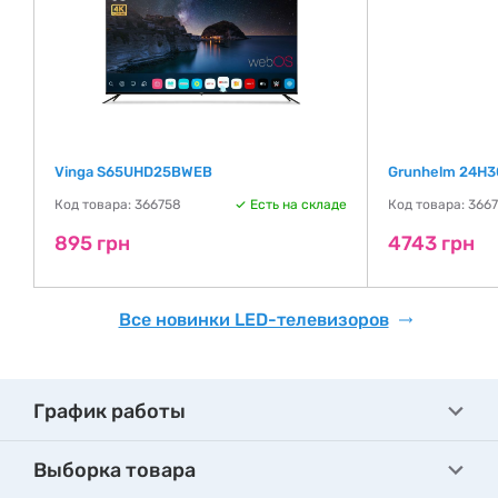
Vinga S65UHD25BWEB
Grunhelm 24H3
де
Код товара: 366758
Есть на складе
Код товара: 366
895 грн
4743 грн
Все новинки LED-телевизоров
График работы
Выборка товара