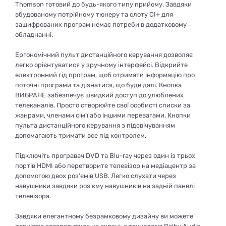
Thomson готовий до будь-якого типу прийому. Завдяки
вбудованому потрійному тюнеру та слоту CI+ для
зашифрованих програм немає потреби в додатковому
обладнанні.
Ергономічний пульт дистанційного керування дозволяє
легко орієнтуватися у зручному інтерфейсі. Відкрийте
електронний гід програм, щоб отримати інформацію про
поточні програми та дізнатися, що буде далі. Кнопка
ВИБРАНЕ забезпечує швидкий доступ до улюблених
телеканалів. Просто створюйте свої особисті списки за
жанрами, членами сім'ї або іншими перевагами. Кнопки
пульта дистанційного керування з підсвічуванням
допомагають тримати все під контролем.
Підключіть програвач DVD та Blu-ray через один із трьох
портів HDMI або перетворите телевізор на медіацентр за
допомогою двох роз'ємів USB. Легко слухати через
навушники завдяки роз'єму навушників на задній панелі
телевізора.
Завдяки елегантному безрамковому дизайну ви можете