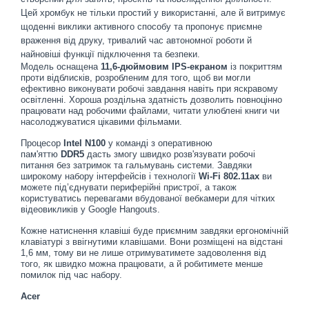
Цей хромбук не тільки простий у використанні, але й витримує
щоденні виклики активного способу та пропонує приємне
враження від друку, тривалий час автономної роботи й
найновіші функції підключення та безпеки.
Модель оснащена
11,6-дюймовим IPS-екраном
із покриттям
проти відблисків, розробленим для того, щоб ви могли
ефективно виконувати робочі завдання навіть при яскравому
освітленні. Хороша роздільна здатність дозволить повноцінно
працювати над робочими файлами, читати улюблені книги чи
насолоджуватися цікавими фільмами.
Процесор
Intel N100
у команді з оперативною
пам'яттю
DDR5
дасть змогу швидко розв'язувати робочі
питання без затримок та гальмувань системи. Завдяки
широкому набору інтерфейсів і технології
Wi-Fi 802.11ax
ви
можете під’єднувати периферійні пристрої, а також
користуватись перевагами вбудованої вебкамери для чітких
відеовикликів у Google Hangouts.
Кожне натиснення клавіші буде приємним завдяки ергономічній
клавіатурі з ввігнутими клавішами. Вони розміщені на відстані
1,6 мм, тому ви не лише отримуватимете задоволення від
того, як швидко можна працювати, а й робитимете менше
помилок під час набору.
Acer