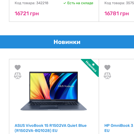
де
Код товара: 342218
Есть на складе
Код товара: 357
16721 грн
16781 грн
Новинки
ASUS VivoBook 15 R1502VA Quiet Blue
HP OmniBook 3
(R1502VA-BQ1028) EU
EU