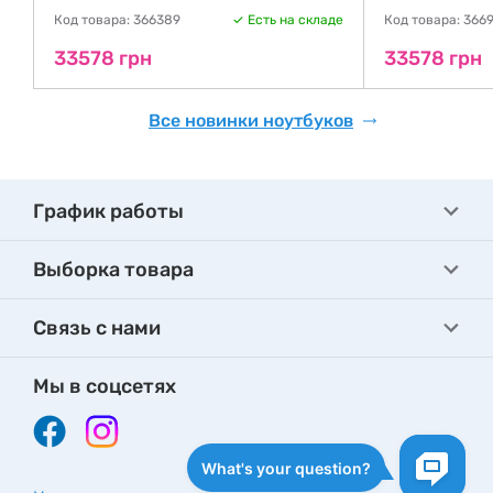
де
Код товара: 366389
Есть на складе
Код товара: 366
33578 грн
33578 грн
Все новинки ноутбуков
График работы
Выборка товара
Связь с нами
Мы в соцсетях