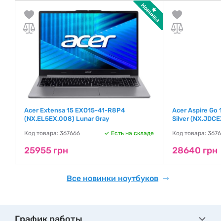
Acer Extensa 15 EXO15-41-R8P4
Acer Aspire Go
(NX.EL5EX.008) Lunar Gray
Silver (NX.JDCE
де
Код товара: 367666
Есть на складе
Код товара: 367
25955 грн
28640 грн
Все новинки ноутбуков
График работы