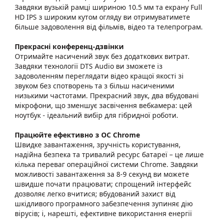
Завдяки вузькій рамці шириною 10.5 мм та екрану Full
HD IPS з широким кутом огляду ви отримуватимете
більше задоволення від фільмів, відео та телепрограм.
Прекрасні конференц-дзвінки
Отримайте насичений звук без додаткових витрат.
Завдяки технології DTS Audio ви зможете із
задоволенням переглядати відео кращої якості зі
звуком без спотворень та з більш насиченими
низькими частотами. Прекрасний звук, два вбудовані
мікрофони, що зменшує засвічення вебкамера: цей
ноутбук - ідеальний вибір для гібридної роботи.
Працюйте ефективно з ОС Chrome
Швидке завантаження, зручність користування,
надійна безпека та тривалий ресурс батареї – це лише
кілька переваг операційної системи Chrome. Завдяки
можливості завантаження за 8-9 секунд ви можете
швидше почати працювати; спрощений інтерфейс
дозволяє легко вчитися; вбудований захист від
шкідливого програмного забезпечення зупиняє дію
вірусів; і, нарешті, ефективне використання енергії