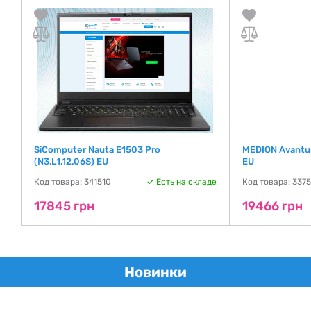
SiComputer Nauta E1503 Pro
MEDION Avantu
(N3.L1.12.06S) EU
EU
де
Код товара: 341510
Есть на складе
Код товара: 337
17845 грн
19466 грн
Новинки