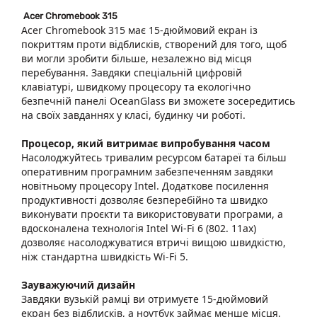
Acer Chromebook 315
Acer Chromebook 315 має 15-дюймовий екран із
покриттям проти відблисків, створений для того, щоб
ви могли зробити більше, незалежно від місця
перебування. Завдяки спеціальній цифровій
клавіатурі, швидкому процесору та екологічно
безпечній панелі OceanGlass ви зможете зосередитись
на своїх завданнях у класі, будинку чи роботі.
Процесор, який витримає випробування часом
Насолоджуйтесь тривалим ресурсом батареї та більш
оперативним програмним забезпеченням завдяки
новітньому процесору Intel. Додаткове посилення
продуктивності дозволяє безперебійно та швидко
виконувати проєкти та використовувати програми, а
вдосконалена технологія Intel Wi-Fi 6 (802. 11ax)
дозволяє насолоджуватися втричі вищою швидкістю,
ніж стандартна швидкість Wi-Fi 5.
Зауважуючий дизайн
Завдяки вузькій рамці ви отримуєте 15-дюймовий
екран без відблисків, а ноутбук займає менше місця.