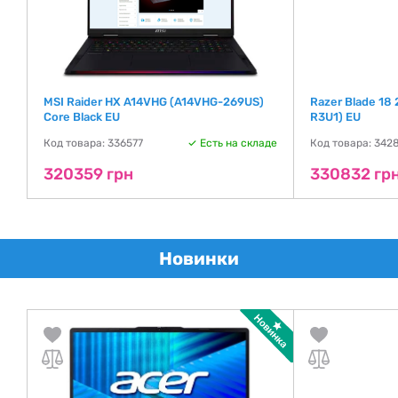
MSI Raider HX A14VHG (A14VHG-269US)
Razer Blade 1
Core Black EU
R3U1) EU
де
Код товара: 336577
Есть на складе
Код товара: 342
320359 грн
330832 гр
Новинки