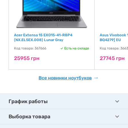
Acer Extensa 15 EXO15-41-R8P4
Asus Vivobook 
(NX.EL5EX.008) Lunar Gray
BQ4279] EU
де
Код товара: 367666
Есть на складе
Код товара: 366
25955 грн
27745 грн
Все новинки ноутбуков
График работы
Выборка товара