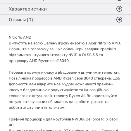
Характеристики
Отзывы (0)
Nitro 16 AMD
Випустіть на волю шалену ігрову енергію з Acer Nitro 16 AMD.
Пориньте з головою у ваші улюблені ігри завдяки графіці з
підтримкою штучного інтелекту NVIDIA DLSS 3.5 та
процесору AMD Ryzen серії 8040.
Переваги преміум-класу з вбудованим штучним інтелектом.
Нова лінійка процесорів AMD Ryzen серії 8040 створена, щоб
допомогти вам відкрити нові чудові можливості преміум-
класу з бездоганною продуктивністю та інноваційною
технологією штучного інтелекту Ryzen AI. Використовуйте
потужність сучасних обчислень для роботи, розваг та
роботи зі штучним інтелектом.
Графічні процесори для ноутбуків NVIDIA GeForce RTX серії
40
Відкрийте для себе переваги RTX з підтримкою ІІ. Створені