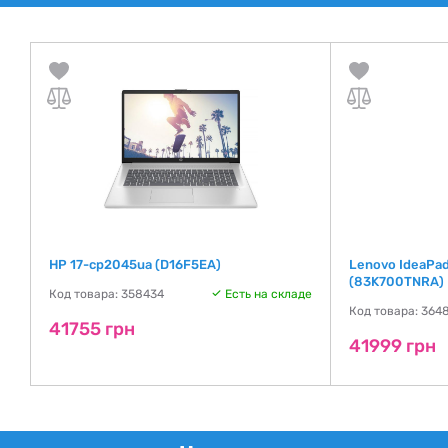
HP 17-cp2045ua (D16F5EA)
Lenovo IdeaPad
(83K700TNRA)
Код товара: 358434
Есть на складе
де
Код товара: 364
41755 грн
41999 грн