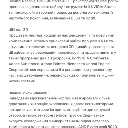
Davinci Resolve, OBS Studio та інші. Трансформуйте свої робочі
процеси за допомогою набору інструментів ІІ NVIDIA Studio
та прискорюйте творчий процес за допомогою технологій
наступного покоління, включаючи DLSS та OptiX.
ШИ для 3D
Прощавай, нестерпно довгий час рендерингу та повільний
композитинг. Вітаємо прискорені робочі процеси з RTX та
штучним інтелектом та концепції 3D-дизайну нового рівня.
ШІ забезпечує революційні можливості та продуктивність у
таких програмах для 3D розробки, як NVIDIA Omniverse,
Adobe Substance, Adobe Painter, Blender та Unreal Engine.
Скористайтеся перевагами ІІ з рендерингом у реальному
часі, масштабуванням, реконструкцією променів та іншими
можливостями.
Ідеальне охолодження
Нещодавно вдосконалений корпус має в арсеналі кілька
додаткових хитрощів: охолодження двома вентиляторами,
чотири впускні отвори (згори та знизу), чотири випускні
отвори, а також векторні теплові трубки. Сюди також
входить охолодження з використанням рідкої металевої
термопасти для потужного процесора AMD Ryzen серії 8040.