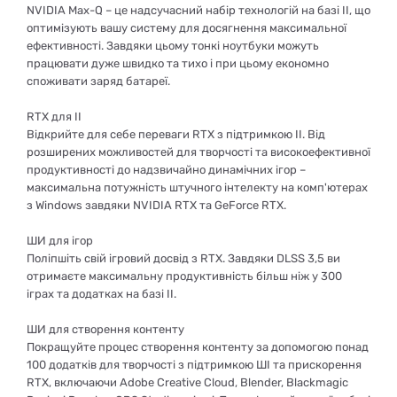
NVIDIA Max-Q – це надсучасний набір технологій на базі ІІ, що
оптимізують вашу систему для досягнення максимальної
ефективності. Завдяки цьому тонкі ноутбуки можуть
працювати дуже швидко та тихо і при цьому економно
споживати заряд батареї.
RTX для ІІ
Відкрийте для себе переваги RTX з підтримкою ІІ. Від
розширених можливостей для творчості та високоефективної
продуктивності до надзвичайно динамічних ігор –
максимальна потужність штучного інтелекту на комп'ютерах
з Windows завдяки NVIDIA RTX та GeForce RTX.
ШИ для ігор
Поліпшіть свій ігровий досвід з RTX. Завдяки DLSS 3,5 ви
отримаєте максимальну продуктивність більш ніж у 300
іграх та додатках на базі ІІ.
ШИ для створення контенту
Покращуйте процес створення контенту за допомогою понад
100 додатків для творчості з підтримкою ШІ та прискорення
RTX, включаючи Adobe Creative Cloud, Blender, Blackmagic