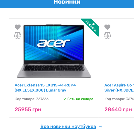
Новинки
Acer Extensa 15 EXO15-41-R8P4
Acer Aspire Go
(NX.EL5EX.008) Lunar Gray
Silver (NX.JDCE
де
Код товара: 367666
Есть на складе
Код товара: 367
25955 грн
28640 грн
Все новинки ноутбуков