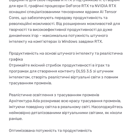
для ери ІІ, графічні процесори GeForce RTX та NVIDIA RTX
оснащені спеціалізованими тензорними ядрами AI Tensor
Cores, що забезпечують передову продуктивність та
революційні можливості. Від розширених можливостей для
творчості та високоефективної продуктивності до дуже
динамічних ігор – максимальна потужність штучного
інтелекту на комп'ютерах із Windows завдяки RTX.
Продуктивність на основі штучного інтелекту та реалістична
графіка
Отримайте якісний стрибок продуктивності в іграх та
програмах для створення контенту DLSS 3.5 зі штучним
інтелектом, створіть реалістичні віртуальні світи з повним
трасуванням променів.
Реалістичне освітлення з трасуванням променів
Архітектура Ada розкриває всю красу трасування променів,
імітуючи поведінку світла в реальному світі. Насолоджуйтесь
неймовірно деталізованими віртуальними світами, як ніколи
раніше.
Оптимізована потужність та продуктивність