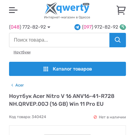
U
Интернет-магазин в Одессе
(
048
) 772-82-92
(
097
) 972-82-92
Ноутбуки
Каталог товаров
Acer
Ноутбук Acer Nitro V 16 ANV16-41-R728
NH.QRVEP.00J (16 GB) Win 11 Pro EU
Код товара:
340424
Нет в наличии