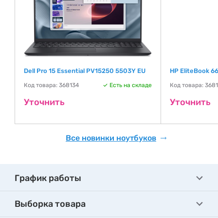
)
Dell Pro 15 Essential PV15250 5503Y EU
HP EliteBook 6
Код товара: 368134
Есть на складе
Код товара: 368
де
Уточнить
Уточнить
Все новинки ноутбуков
График работы
Выборка товара