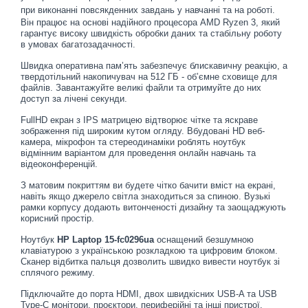
при виконанні повсякденних завдань у навчанні та на роботі.
Він працює на основі надійного процесора AMD Ryzen 3, який
гарантує високу швидкість обробки даних та стабільну роботу
в умовах багатозадачності.
Швидка оперативна пам’ять забезпечує блискавичну реакцію, а
твердотільний накопичувач на 512 ГБ - об’ємне сховище для
файлів. Завантажуйте великі файли та отримуйте до них
доступ за лічені секунди.
FullHD екран з IPS матрицею відтворює чітке та яскраве
зображення під широким кутом огляду. Вбудовані HD веб-
камера, мікрофон та стереодинаміки роблять ноутбук
відмінним варіантом для проведення онлайн навчань та
відеоконференцій.
З матовим покриттям ви будете чітко бачити вміст на екрані,
навіть якщо джерело світла знаходиться за спиною. Вузькі
рамки корпусу додають витонченості дизайну та заощаджують
корисний простір.
Ноутбук
HP Laptop 15-fc0296ua
оснащений безшумною
клавіатурою з українською розкладкою та цифровим блоком.
Сканер відбитка пальця дозволить швидко вивести ноутбук зі
сплячого режиму.
Підключайте до порта HDMI, двох швидкісних USB-A та USB
Type-C монітори, проєктори, периферійні та інші пристрої.