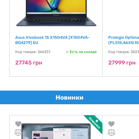
Asus Vivobook 15 X1504VA [X1504VA-
Prologix Optim
BQ4279] EU
(PLS15.4AXN.15
де
Код товара: 366337
Есть на складе
Код товара: 352
27745 грн
27999 грн
Новинки