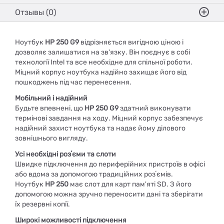
Отзывы (0)
Ноутбук
HP 250 G9
відрізняється вигідною ціною і
дозволяє залишатися на зв'язку. Він поєднує в собі
технології Intel та все необхідне для спільної роботи.
Міцний корпус ноутбука надійно захищає його від
пошкоджень під час перенесення.
Мобільний і надійний
Будьте впевнені, що
HP 250 G9
здатний виконувати
термінові завдання на ходу. Міцний корпус забезпечує
надійний захист ноутбука та надає йому ділового
зовнішнього вигляду.
Усі необхідні розʼєми та слоти
Швидке підключення до периферійних пристроїв в офісі
або вдома за допомогою традиційних розʼємів.
Ноутбук
HP 250
має слот для карт пам'яті SD. З його
допомогою можна зручно переносити дані та зберігати
їх резервні копії.
Широкі можливості підключення