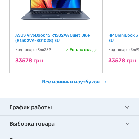
ASUS VivoBook 15 R1502VA Quiet Blue
HP OmniBook 3
(R1502VA-BQ1028) EU
EU
де
Код товара: 366389
Есть на складе
Код товара: 366
33578 грн
33578 грн
Все новинки ноутбуков
График работы
Выборка товара