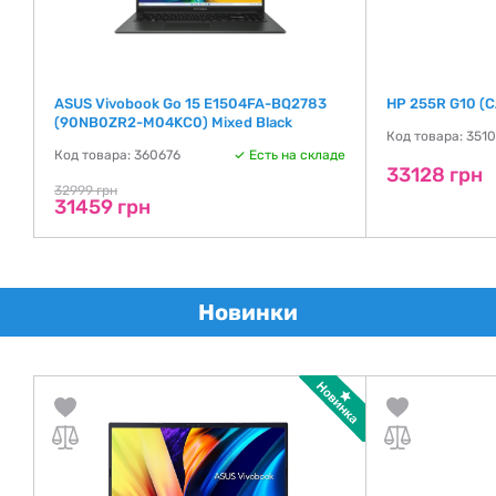
ASUS Vivobook Go 15 E1504FA-BQ2783
HP 255R G10 (
(90NB0ZR2-M04KC0) Mixed Black
де
Код товара: 351
Код товара: 360676
Есть на складе
33128 грн
32999 грн
31459 грн
Новинки