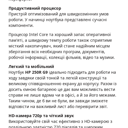
Продуктивний процесор
Пристрій оптимізований для швидкозмінних умов
роботи. У начинці ноутбука представлені сучасні
компоненти.
Процесор Intel Core та хороший запас оперативної
пам'яті, а швидкому темпу роботи також сприятиме
місткий накопичувач, який стане надійним місцем
зберігання всіх необхідних програм, документів,
робочої інформації, колекції фільмів, відео та музики.
Легкий та мобільний
Ноутбук
HP 250R G9
ідеально підходить для роботи на
ходу завдяки своїй тонкій та легкій конструкції та
великому співвідношенню екрану до корпусу. Разом із
досить ємною батареєю це дає вам можливість вести
справи не лише вдома чи в офісі, а й за його межами.
Таким чином, де б ви не були, ви завжди зможете
відповісти на важливий лист або перевірити звіт.
HD-камера 720p та чіткий звук
Використовуйте свій час ефективно з HD-камерою з
роздільною здатністю 720 пікселів та широким