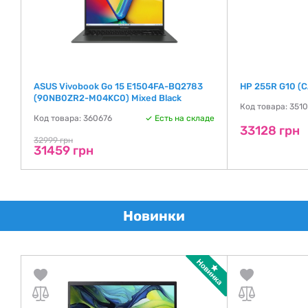
ASUS Vivobook Go 15 E1504FA-BQ2783
HP 255R G10 (
(90NB0ZR2-M04KC0) Mixed Black
де
Код товара: 351
Код товара: 360676
Есть на складе
33128 грн
32999 грн
31459 грн
Новинки