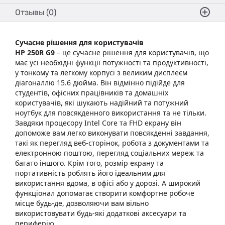
Отзывы (0)
Сучасне рішення для користувачів
HP 250R G9
– це сучасне рішення для користувачів, що
має усі необхідні функції потужності та продуктивності,
у тонкому та легкому корпусі з великим дисплеєм
діагоналлю 15.6 дюйма. Він відмінно підійде для
студентів, офісних працівників та домашніх
користувачів, які шукають надійний та потужний
ноутбук для повсякденного використання та не тільки.
Завдяки процесору Intel Core та FHD екрану він
допоможе вам легко виконувати повсякденні завдання,
такі як перегляд веб-сторінок, робота з документами та
електронною поштою, перегляд соціальних мереж та
багато іншого. Крім того, розмір екрану та
портативність роблять його ідеальним для
використання вдома, в офісі або у дорозі. А широкий
функціонал допомагає створити комфортне робоче
місце будь-де, дозволяючи вам вільно
використовувати будь-які додаткові аксесуари та
периферію.