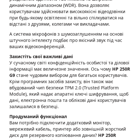
динамічним діапазоном (WDR). Вона дозволяє
користувачам здійснювати високоякісні відеодзвінки
при будь-якому освітленні та вільно спілкуватися на
відстані з друзями, колегами чи викладачами.
А система мікрофонів з шумозаглушенням на основі
штучного інтелекту подбає про якісний звук під час
ваших відеоконференцій.
Захистіть свої важливі дані
У сучасному світі конфіденційність особистої та ділової
інформації має величезне значення. Ось чому
HP 250R
G9
стане чудовим вибором для багатьох користувачів.
Крім програмних засобів захисту, він також має
вбудований чип безпеки TPM 2.0 (Trusted Platform
Module), який надає апаратні ключі шифрування, щоб
дані, електронна пошта та облікові дані користувачів
залишалися в безпеці.
Продуманий функціонал
Вам потрібно підключити додатковий монітор,
мережевий кабель, принтер або зовнішній жорсткий
диск для резервного копіювання даних?
HP 250R