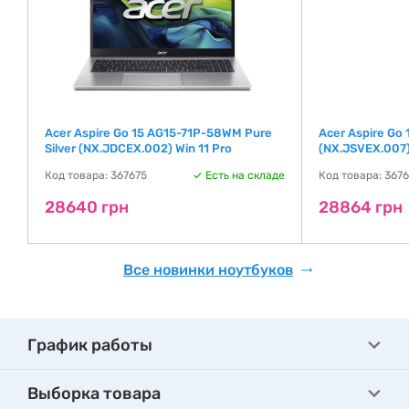
Acer Aspire Go 15 AG15-71P-58WM Pure
Acer Aspire Go
Silver (NX.JDCEX.002) Win 11 Pro
(NX.JSVEX.007)
де
Код товара: 367675
Есть на складе
Код товара: 367
28640 грн
28864 грн
Все новинки ноутбуков
График работы
Выборка товара