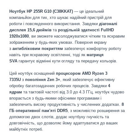
Ноутбук HP 255R G10 (C38KKAT)
— це ідеальний
компаньйон для тих, хто шукає надійний пристрій для
роботи і повсякденного використання. Завдяки
діагоналі
дисплея 15,6 дюймів
та
роздільній здатності FullHD
1920x1080
, ви зможете насолоджуватися чітким та яскравим
зображенням у будь-яких умовах. Поверхня екрану
з
антибліковим покриттям
забезпечує комфортну роботу
навіть при яскравому освітленні, тоді як
матриця
SVA
гарантує відмінні кути огляду та передачу кольорів.
Цей ноутбук оснащений
процесором AMD Ryzen 3
7335U
з
покоління Zen 3+
, який забезпечує ефективну
обробку багатозадачних робочих процесів. Завдяки
4
ядрам
та тактовій частоті від 3.0 до 4.3 ГГц, ноутбук чудово
впорається з будь-якими офісними програмами і
забезпечить високу продуктивність у численних додатках.
8
ГБ оперативної пам'яті DDR5
, з можливістю розширення за
допомогою двох слотів, додає ноутбуку гнучкість та
довговічність, що дозволяє йому адаптуватися до ваших
майбутніх потреб.