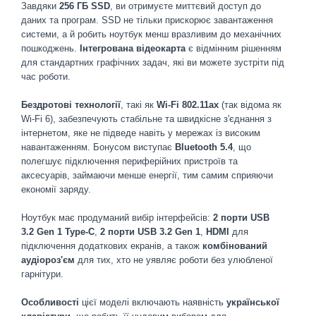
Завдяки
256 ГБ SSD
, ви отримуєте миттєвий доступ до
даних та програм. SSD не тільки прискорює завантаження
системи, а й робить ноутбук менш вразливим до механічних
пошкоджень.
Інтегрована відеокарта
є відмінним рішенням
для стандартних графічних задач, які ви можете зустріти під
час роботи.
Бездротові технології
, такі як
Wi-Fi 802.11ax
(так відома як
Wi-Fi 6), забезпечують стабільне та швидкісне з'єднання з
інтернетом, яке не підведе навіть у мережах із високим
навантаженням. Бонусом виступає
Bluetooth 5.4
, що
полегшує підключення периферійних пристроїв та
аксесуарів, займаючи менше енергії, тим самим сприяючи
економії заряду.
Ноутбук має продуманий вибір інтерфейсів:
2 порти USB
3.2 Gen 1 Type-C
,
2 порти USB 3.2 Gen 1
,
HDMI
для
підключення додаткових екранів, а також
комбінований
аудіороз'єм
для тих, хто не уявляє роботи без улюбленої
гарнітури.
Особливості
цієї моделі включають наявність
української