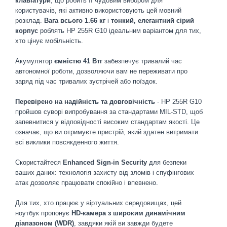
клавіатури
, що робить її чудовим вибором для
користувачів, які активно використовують цей мовний
розклад.
Вага всього 1.66 кг
і
тонкий, елегантний сірий
корпус
роблять HP 255R G10 ідеальним варіантом для тих,
хто цінує мобільність.
Акумулятор
ємністю 41 Втг
забезпечує тривалий час
автономної роботи, дозволяючи вам не переживати про
заряд під час тривалих зустрічей або поїздок.
Перевірено на надійність та довговічність
- HP 255R G10
пройшов суворі випробування за стандартами MIL-STD, щоб
запевнитися у відповідності високим стандартам якості. Це
означає, що ви отримуєте пристрій, який здатен витримати
всі виклики повсякденного життя.
Скористайтеся
Enhanced Sign-in Security
для безпеки
ваших даних: технологія захисту від зломів і спуфінгових
атак дозволяє працювати спокійно і впевнено.
Для тих, хто працює у віртуальних середовищах, цей
ноутбук пропонує
HD-камера з широким динамічним
діапазоном (WDR)
, завдяки якій ви завжди будете