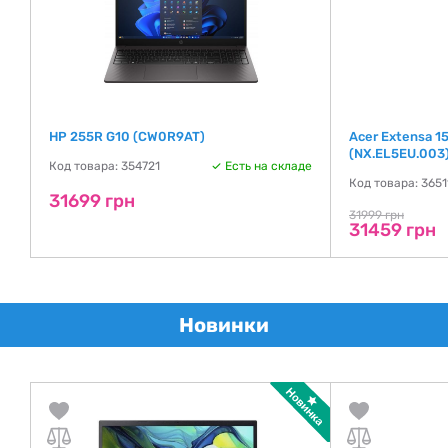
HP 255R G10 (CW0R9AT)
Acer Extensa 1
(NX.EL5EU.003
де
Код товара: 354721
Есть на складе
Код товара: 3651
31699 грн
31999 грн
31459 грн
Новинки