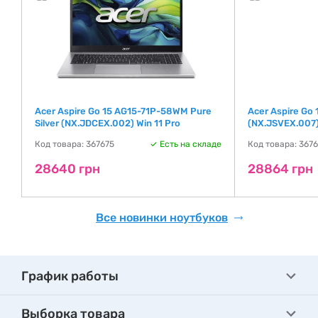
Acer Aspire Go 15 AG15-71P-58WM Pure
Acer Aspire Go
Silver (NX.JDCEX.002) Win 11 Pro
(NX.JSVEX.007)
де
Код товара: 367675
Есть на складе
Код товара: 367
28640 грн
28864 грн
Все новинки ноутбуков
График работы
Выборка товара