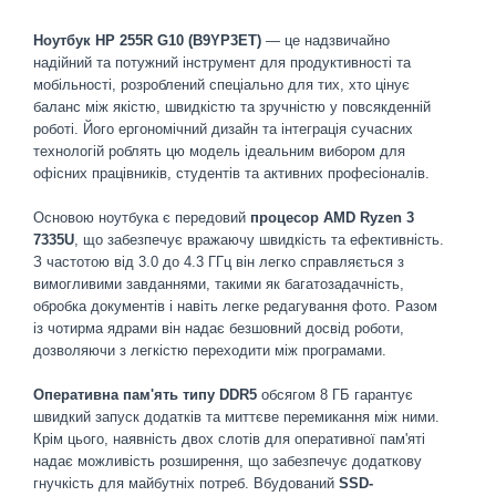
Ноутбук HP 255R G10 (B9YP3ET)
— це надзвичайно
надійний та потужний інструмент для продуктивності та
мобільності, розроблений спеціально для тих, хто цінує
баланс між якістю, швидкістю та зручністю у повсякденній
роботі. Його ергономічний дизайн та інтеграція сучасних
технологій роблять цю модель ідеальним вибором для
офісних працівників, студентів та активних професіоналів.
Основою ноутбука є передовий
процесор AMD Ryzen 3
7335U
, що забезпечує вражаючу швидкість та ефективність.
З частотою від 3.0 до 4.3 ГГц він легко справляється з
вимогливими завданнями, такими як багатозадачність,
обробка документів і навіть легке редагування фото. Разом
із чотирма ядрами він надає безшовний досвід роботи,
дозволяючи з легкістю переходити між програмами.
Оперативна пам'ять типу DDR5
обсягом 8 ГБ гарантує
швидкий запуск додатків та миттєве перемикання між ними.
Крім цього, наявність двох слотів для оперативної пам'яті
надає можливість розширення, що забезпечує додаткову
гнучкість для майбутніх потреб. Вбудований
SSD-