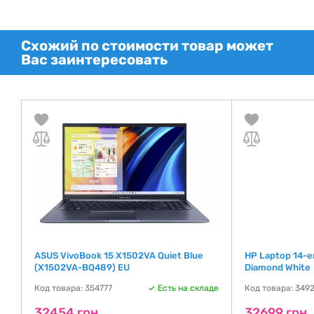
Схожий по стоимости товар может
Вас заинтересовать
ASUS VivoBook 15 X1502VA Quiet Blue
HP Laptop 14-
(X1502VA-BQ489) EU
Diamond White
де
Код товара: 354777
Есть на складе
Код товара: 349
32454 грн
32699 грн