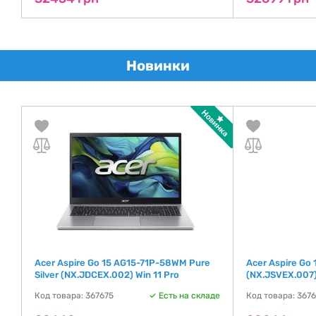
Новинки
Acer Aspire Go 15 AG15-71P-58WM Pure
Acer Aspire Go
Silver (NX.JDCEX.002) Win 11 Pro
(NX.JSVEX.007)
де
Код товара: 367675
Есть на складе
Код товара: 367