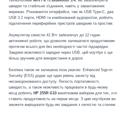
технологіями
Wi-Fi 6
та
Bluetooth 5.4
, які забезпечують
швидке та стабільне з'єднання, навіть у завантажених
мережах. Різноманітні інтерфейси, такі як USB Type-C, два
USB 3.2 порти, HDMI та комбінований аудіороз'єм, роблять
підключення периферійних пристроїв швидким та простим.
Акумулятор ємністю 41 Втг забезпечує до 12 годин
автономної роботи, що дозволяє залишатися продуктивним
протягом всього дня без необхідності частої підзарядки.
Завдяки можливості зарядки через USB, цей ноутбук є ще
більш зручним для використання в дорозі.
Безпека також не залишена поза увагою: Enhanced Sign-in
Security (ESS) додає ще один рівень захисту від
несанкціонованого доступу. Легкість портативності,
швидкість, а також можливість працювати в будь-якому
місці роблять
HP 255R G10
винятковим вибором для тих, хто
ставить продуктивність на перше місце. З цим ноутбуком ви
зможете вирішувати будь-які завдання з легкістю та стилем.