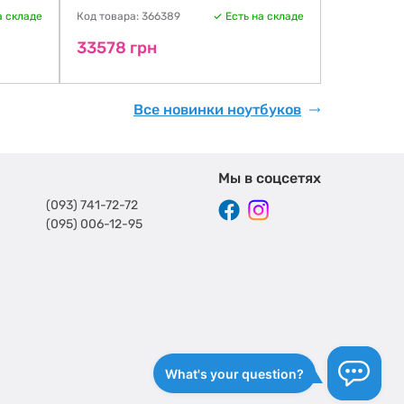
а складе
Код товара: 366389
Есть на складе
Код товара:
33578 грн
33578 г
Все новинки ноутбуков
Мы в соцсетях
(093) 741-72-72
(095) 006-12-95