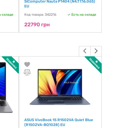
SiComputer Nauta P1404 (N4.T7.16.06S)
2E Imaginar
EU
Код товара:
а складе
Код товара: 342216
Есть на складе
23374 г
22790 грн
ASUS VivoBook 15 R1502VA Quiet Blue
HP OmniBoo
(R1502VA-BQ1028) EU
(D0VF2UA)