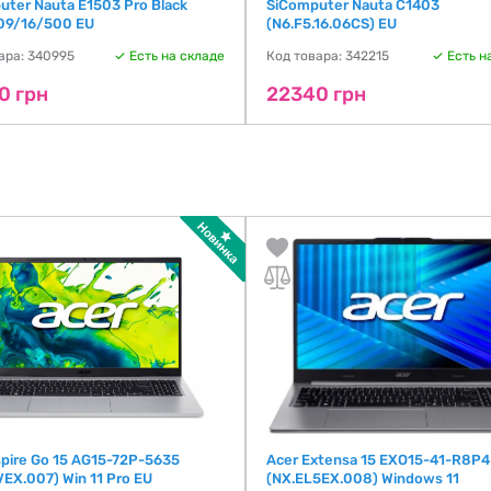
uter Nauta E1503 Pro Black
SiComputer Nauta C1403
9/16/500 EU
(N6.F5.16.06CS) EU
ара: 340995
Есть на складе
Код товара: 342215
Есть н
0 грн
22340 грн
spire Go 15 AG15-72P-5635
Acer Extensa 15 EXO15-41-R8P4
EX.007) Win 11 Pro EU
(NX.EL5EX.008) Windows 11