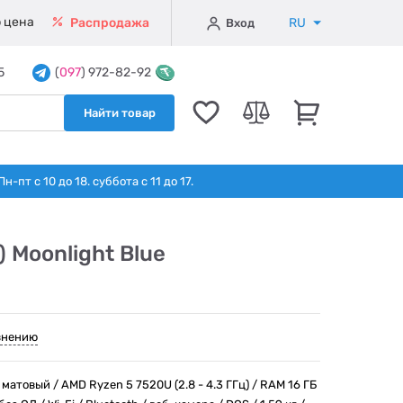
 цена
RU
Распродажа
Вход
5
(
097
) 972-82-92
Найти товар
т с 10 до 18. суббота с 11 до 17.
 Moonlight Blue
внению
, матовый / AMD Ryzen 5 7520U (2.8 - 4.3 ГГц) / RAM 16 ГБ