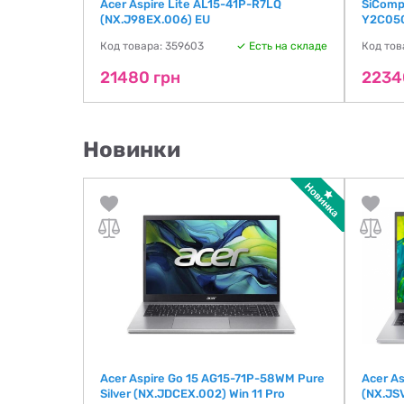
Acer Aspire Lite AL15-41P-R7LQ
SiComp
(NX.J98EX.006) EU
Y2C050
ть на складе
Код товара: 359603
Есть на складе
Код тов
21480 грн
2234
Новинки
Acer Aspire Go 15 AG15-71P-58WM Pure
Acer A
grPr_UBU)
Silver (NX.JDCEX.002) Win 11 Pro
(NX.JSV