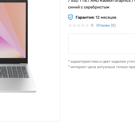
/ SSD 1 ТБ / AMD Radeon Graphics / б
синий с серебристым
Гарантия:
12 месяцев
0
Отзывы
(0)
* характеристики и цвет изделия ут
* интернет цена актуальна только пр