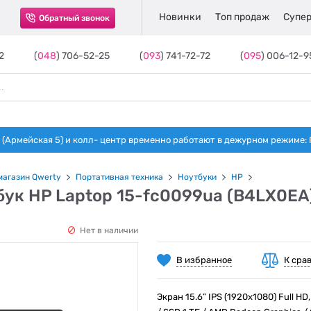
Новинки
Топ продаж
Супер
Обратный звонок
2
(
048
) 706-52-25
(
093
) 741-72-72
(
095
) 006-12-9
(Армейская 5) и колл- центр временно работают в дежурном режиме: Пн-п
магазин Qwerty
Портативная техника
Ноутбуки
HP
ук HP Laptop 15-fc0099ua (B4LX0EA)
Нет в наличии
В избранное
К сра
Экран 15.6” IPS (1920x1080) Full HD