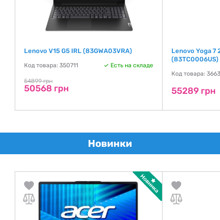
Lenovo V15 G5 IRL (83GWA03VRA)
Lenovo Yoga 7 2
(83TC0006US) 
де
Код товара: 350711
Есть на складе
Код товара: 366
54899 грн
50568 грн
55289 грн
Новинки