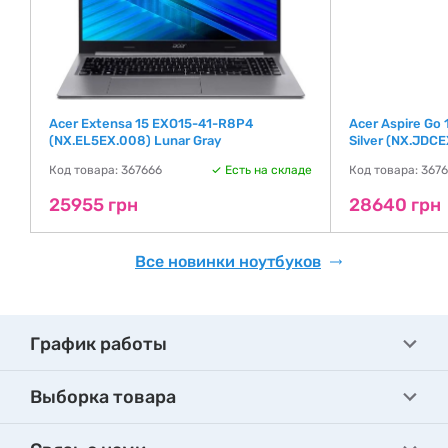
Acer Extensa 15 EXO15-41-R8P4
Acer Aspire Go
(NX.EL5EX.008) Lunar Gray
Silver (NX.JDCE
де
Код товара: 367666
Есть на складе
Код товара: 367
25955 грн
28640 грн
Все новинки ноутбуков
График работы
Выборка товара