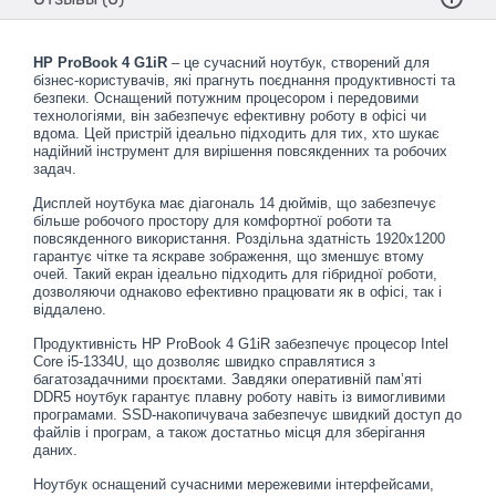
HP ProBook 4 G1iR
– це сучасний ноутбук, створений для
бізнес-користувачів, які прагнуть поєднання продуктивності та
безпеки. Оснащений потужним процесором і передовими
технологіями, він забезпечує ефективну роботу в офісі чи
вдома. Цей пристрій ідеально підходить для тих, хто шукає
надійний інструмент для вирішення повсякденних та робочих
задач.
Дисплей ноутбука має діагональ 14 дюймів, що забезпечує
більше робочого простору для комфортної роботи та
повсякденного використання. Роздільна здатність 1920x1200
гарантує чітке та яскраве зображення, що зменшує втому
очей. Такий екран ідеально підходить для гібридної роботи,
дозволяючи однаково ефективно працювати як в офісі, так і
віддалено.
Продуктивність HP ProBook 4 G1iR забезпечує процесор Intel
Core i5-1334U, що дозволяє швидко справлятися з
багатозадачними проєктами. Завдяки оперативній пам’яті
DDR5 ноутбук гарантує плавну роботу навіть із вимогливими
програмами. SSD-накопичувача забезпечує швидкий доступ до
файлів і програм, а також достатньо місця для зберігання
даних.
Ноутбук оснащений сучасними мережевими інтерфейсами,