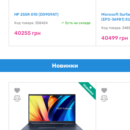
HP 255R G10 (D09G9AT)
Microsoft Surfa
(EP2-36981) E
Код товара: 358424
Есть на складе
де
Код товара: 348
40255 грн
40499 грн
Новинки