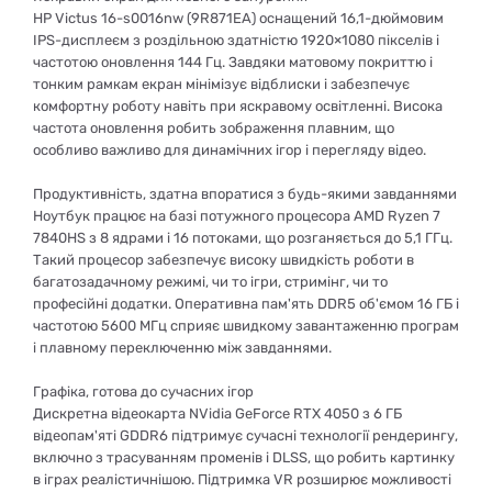
HP Victus 16-s0016nw (9R871EA) оснащений 16,1-дюймовим
IPS-дисплеєм з роздільною здатністю 1920×1080 пікселів і
частотою оновлення 144 Гц. Завдяки матовому покриттю і
тонким рамкам екран мінімізує відблиски і забезпечує
комфортну роботу навіть при яскравому освітленні. Висока
частота оновлення робить зображення плавним, що
особливо важливо для динамічних ігор і перегляду відео.
Продуктивність, здатна впоратися з будь-якими завданнями
Ноутбук працює на базі потужного процесора AMD Ryzen 7
7840HS з 8 ядрами і 16 потоками, що розганяється до 5,1 ГГц.
Такий процесор забезпечує високу швидкість роботи в
багатозадачному режимі, чи то ігри, стримінг, чи то
професійні додатки. Оперативна пам'ять DDR5 об'ємом 16 ГБ і
частотою 5600 МГц сприяє швидкому завантаженню програм
і плавному переключенню між завданнями.
Графіка, готова до сучасних ігор
Дискретна відеокарта NVidia GeForce RTX 4050 з 6 ГБ
відеопам'яті GDDR6 підтримує сучасні технології рендерингу,
включно з трасуванням променів і DLSS, що робить картинку
в іграх реалістичнішою. Підтримка VR розширює можливості