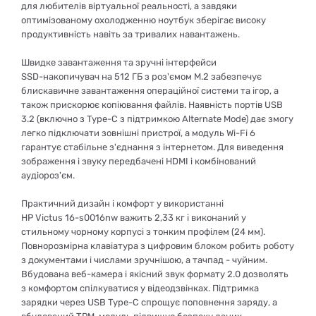
для любителів віртуальної реальності, а завдяки
оптимізованому охолодженню ноутбук зберігає високу
продуктивність навіть за тривалих навантажень.
Швидке завантаження та зручні інтерфейси
SSD-накопичувач на 512 ГБ з роз'ємом M.2 забезпечує
блискавичне завантаження операційної системи та ігор, а
також прискорює копіювання файлів. Наявність портів USB
3.2 (включно з Type-C з підтримкою Alternate Mode) дає змогу
легко підключати зовнішні пристрої, а модуль Wi-Fi 6
гарантує стабільне з'єднання з інтернетом. Для виведення
зображення і звуку передбачені HDMI і комбінований
аудіороз'єм.
Практичний дизайн і комфорт у використанні
HP Victus 16-s0016nw важить 2,33 кг і виконаний у
стильному чорному корпусі з тонким профілем (24 мм).
Повнорозмірна клавіатура з цифровим блоком робить роботу
з документами і числами зручнішою, а тачпад - чуйним.
Вбудована веб-камера і якісний звук формату 2.0 дозволять
з комфортом спілкуватися у відеодзвінках. Підтримка
зарядки через USB Type-C спрощує поповнення заряду, а