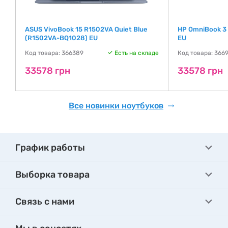
ASUS VivoBook 15 R1502VA Quiet Blue
HP OmniBook 3
(R1502VA-BQ1028) EU
EU
де
Код товара: 366389
Есть на складе
Код товара: 366
33578 грн
33578 грн
Все новинки ноутбуков
График работы
Выборка товара
Связь с нами