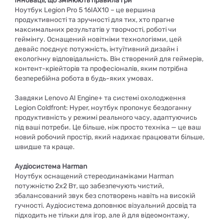
Інновації, що змінюють правила гри
Ноутбук Legion Pro 5 16IAX10 – це вершина
продуктивності та зручності для тих, хто прагне
максимальних результатів у творчості, роботі чи
геймінгу. Оснащений новітніми технологіями, цей
девайс поєднує потужність, інтуїтивний дизайн і
екологічну відповідальність. Він створений для геймерів,
контент-кріейторів та професіоналів, яким потрібна
безперебійна робота в будь-яких умовах.
Завдяки Lenovo AI Engine+ та системі охолодження
Legion Coldfront: Hyper, ноутбук пропонує бездоганну
продуктивність у режимі реального часу, адаптуючись
під ваші потреби. Це більше, ніж просто техніка — це ваш
новий робочий простір, який надихає працювати більше,
швидше та краще.
Аудіосистема Harman
Ноутбук оснащений стереодинаміками Harman
потужністю 2х2 Вт, що забезпечують чистий,
збалансований звук без спотворень навіть на високій
гучності. Аудіосистема доповнює візуальний досвід та
підходить не тільки для ігор, але й для відеомонтажу,