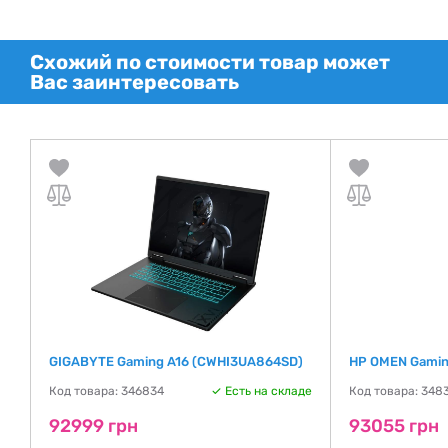
Схожий по стоимости товар может
Вас заинтересовать
GIGABYTE Gaming A16 (CWHI3UA864SD)
HP OMEN Gamin
Код товара: 346834
Есть на складе
Код товара: 348
де
92999 грн
93055 грн