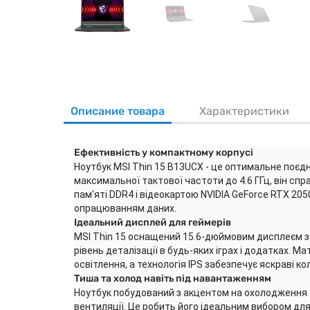
Описание товара
Характеристики
Ефективність у компактному корпусі
Ноутбук MSI Thin 15 B13UCX - це оптимальне поєдн
максимальної тактової частоти до 4.6 ГГц, він спр
пам'яті DDR4 і відеокартою NVIDIA GeForce RTX 20
опрацюванням даних.
Ідеальний дисплей для геймерів
MSI Thin 15 оснащений 15.6-дюймовим дисплеєм з 
рівень деталізації в будь-яких іграх і додатках.
освітлення, а технологія IPS забезпечує яскраві ко
Тиша та холод навіть під навантаженням
Ноутбук побудований з акцентом на охолодження т
вентиляції. Це робить його ідеальним вибором для