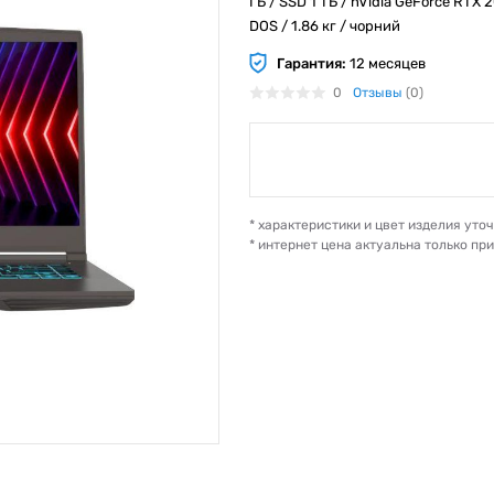
ГБ / SSD 1 ТБ / nVidia GeForce RTX 2
DOS / 1.86 кг / чорний
Гарантия:
12 месяцев
0
Отзывы
(0)
* характеристики и цвет изделия ут
* интернет цена актуальна только пр