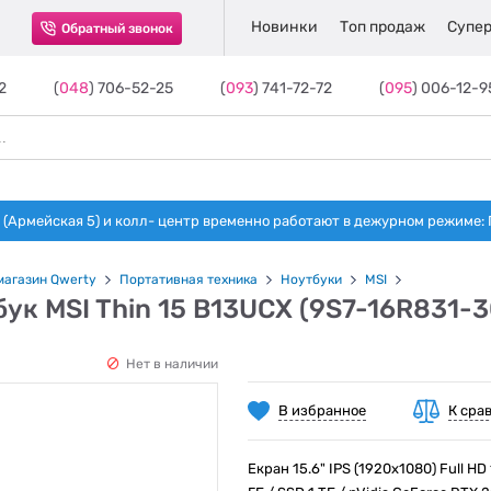
Новинки
Топ продаж
Супер
Обратный звонок
2
(
048
) 706-52-25
(
093
) 741-72-72
(
095
) 006-12-9
(Армейская 5) и колл- центр временно работают в дежурном режиме: Пн-п
магазин Qwerty
Портативная техника
Ноутбуки
MSI
ук MSI Thin 15 B13UCX (9S7-16R831-3
Нет в наличии
В избранное
К сра
Екран 15.6" IPS (1920x1080) Full HD 