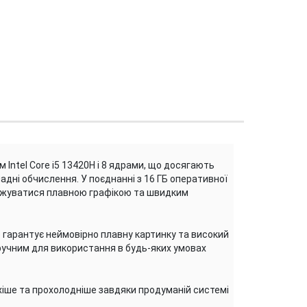
Intel Core i5 13420H і 8 ядрами, що досягають
ладні обчислення. У поєднанні з 16 ГБ оперативної
олоджуватися плавною графікою та швидким
 гарантує неймовірно плавну картинку та високий
 зручним для використання в будь-яких умовах
хіше та прохолодніше завдяки продуманій системі