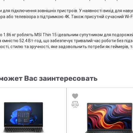
и для підключення зовнішніх пристроїв. У наявності вихід для навуш
а або телевізора з підтримкою 4K. Також присутній сучасний Wi-Fi 
ього 1.86 кг роблять MSI Thin 15 ідеальним супутником для подорож
ємністю 52.4 Вт-год, що забезпечує тривалий час роботи без підз
сті, стилю та зручності, яке задовольнить потреби як геймерів, та
может Вас заинтересовать