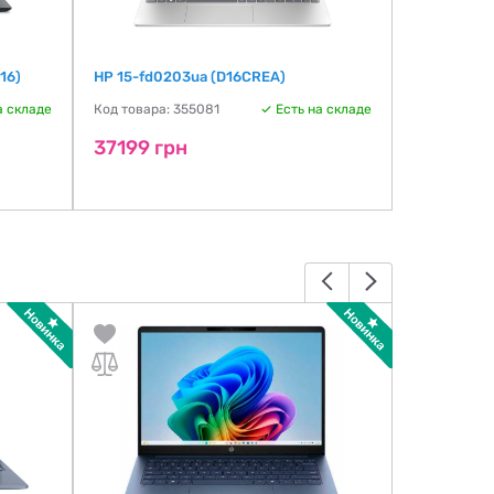
16)
HP 15-fd0203ua (D16CREA)
HP 17-cn332
(C0CM3UA)
а складе
Код товара: 355081
Есть на складе
Код товара:
37199 грн
37366 г