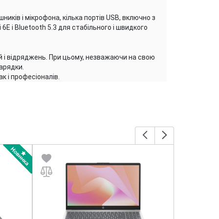
ників і мікрофона, кілька портів USB, включно з
6E і Bluetooth 5.3 для стабільного і швидкого
ей і відряджень. При цьому, незважаючи на свою
арядки.
к і професіоналів.