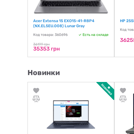
Acer Extensa 15 EXO15-41-R8P4
HP 255
(NX.EL5EU.008) Lunar Gray
Код тов
ть на складе
Код товара: 360696
Есть на складе
3625
36199 грн
35353 грн
Новинки