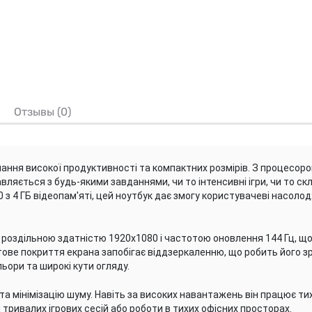
Отзывы (0)
ання високої продуктивності та компактних розмірів. З процесором 
авляється з будь-якими завданнями, чи то інтенсивні ігри, чи то ск
50 з 4 ГБ відеопам'яті, цей ноутбук дає змогу користувачеві нас
роздільною здатністю 1920x1080 і частотою оновлення 144 Гц, що
 Матове покриття екрана запобігає віддзеркаленню, що робить його
льори та широкі кути огляду.
а мінімізацію шуму. Навіть за високих навантажень він працює ти
 тривалих ігрових сесій або роботи в тихих офісних просторах.