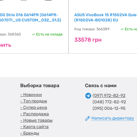
OG Strix G16 G614PR (G614PR-
ASUS VivoBook 15 R1502VA Quie
5070TI_US CUSTOM_O32_S1,5)
(R1502VA-BQ1028) EU
Код товара: 366389
Есть н
ара: 368360
Есть на складе
33578 грн
нить
Выборка товара
Связь с нами
- Новинки
(097) 972-82-92
- Топ продаж
(048) 772-82-92
- Супер цена
(095) 006-12-95
- Распродажа
Написать директору
- Новые товары
- Карта сайта
- Бренды