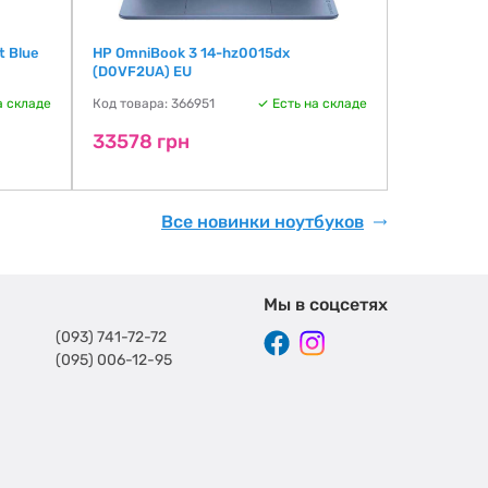
t Blue
HP OmniBook 3 14-hz0015dx
ASUS Vivo
(D0VF2UA) EU
custom 24 
а складе
Код товара: 366951
Есть на складе
Код товара:
33578 грн
35511 г
Все новинки ноутбуков
Мы в соцсетях
(093) 741-72-72
(095) 006-12-95