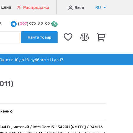
 цена
RU
Распродажа
Вход
5
(
097
) 972-82-92
Найти товар
т с 10 до 18. суббота с 11 до 17.
011)
внению
144 Гц, матовий / Intel Core i5-13420H (4.6 ГГц) / RAM 16