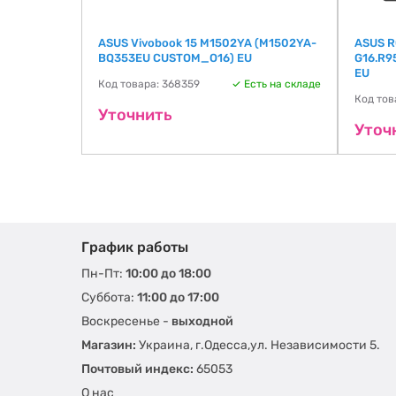
01) EU
ASUS Vivobook 15 M1502YA (M1502YA-
ASUS R
BQ353EU CUSTOM_O16) EU
G16.R9
ть на складе
EU
Код товара: 368359
Есть на складе
Код тов
Уточнить
Уточ
График работы
Пн-Пт:
10:00 до 18:00
Суббота:
11:00 до 17:00
Воскресенье -
выходной
Магазин:
Украина, г.Одесса,ул. Независимости 5.
Почтовый индекс:
65053
О нас