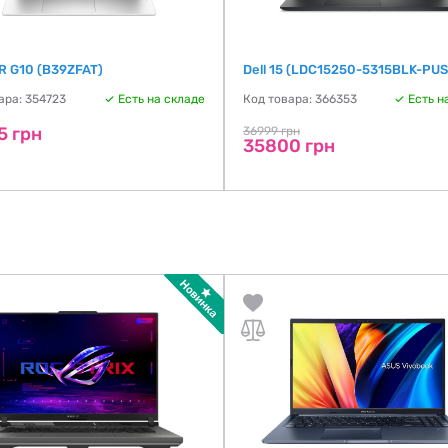
R G10 (B39ZFAT)
Dell 15 (LDC15250-5315BLK-PUS
ара: 354723
Есть на складе
Код товара: 366353
Есть н
5 грн
36999 грн
35800 грн