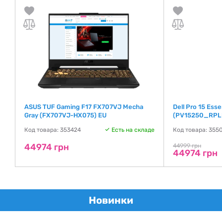
ASUS TUF Gaming F17 FX707VJ Mecha
Dell Pro 15 Esse
Gray (FX707VJ-HX075) EU
(PV15250_RP
де
Код товара: 353424
Есть на складе
Код товара: 355
44974 грн
44999 грн
44974 грн
Новинки