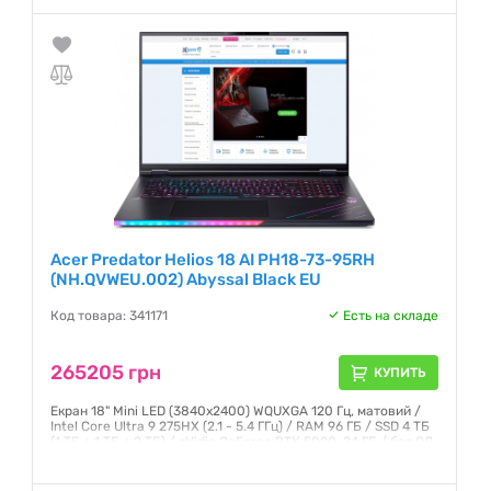
Гарантия:
12 месяцев
Acer Predator Helios 18 AI PH18-73-95RH
(NH.QVWEU.002) Abyssal Black EU
Код товара: 341171
Есть на складе
265205 грн
КУПИТЬ
Екран 18" Mini LED (3840x2400) WQUXGA 120 Гц, матовий /
Intel Core Ultra 9 275HX (2.1 - 5.4 ГГц) / RAM 96 ГБ / SSD 4 ТБ
(1 ТБ + 1 ТБ + 2 ТБ) / nVidia GeForce RTX 5090, 24 ГБ / без ОД
/ LAN / Wi-Fi / Bluetooth / веб-камера / Windows 11 Pro / 3.5
кг / чорний