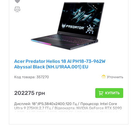
Acer Predator Helios 18 Al PH18-73-962W
Abyssal Black (NH.U1RAA.001) EU
Код товара: 357270
Уточнить
202275 грн
КУПИТЬ
Дисплей: 18";IPS;3840x2400;120 Гц / Процесор: Intel Core
Ultra 9 275HX;2,7 ГГц / Відеокарта: NVIDIA GeForce RTX 5090
/ ОЗП: 64 ГБ;DDR5 / SSD: 2000 ГБ / ОС: Windows 11 Home /
Маса: 3,5 кг
Гарантия:
12 месяцев