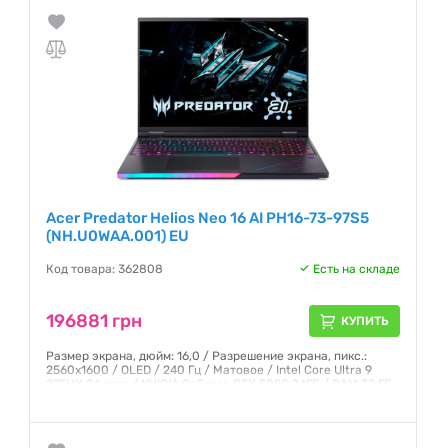
Гарантия:
12 месяцев
Acer Predator Helios Neo 16 AI PH16-73-97S5
(NH.U0WAA.001) EU
Код товара: 362808
Есть на складе
196881 грн
КУПИТЬ
Размер экрана, дюйм: 16,0 / Разрешение экрана, пикс.:
2560x1600 / OLED / 240 Гц / Матовое / Intel Core Ultra 9
275HX 24 core / NVIDIA GeForce RTX 5090 24ГБ / RAM 32 ГБ
/ SSD 2 ТБ / Windows 11 Home / Black
Гарантия:
12 месяцев