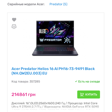
Серийные модели Acer:
Predator
(5)
Acer Predator Helios 16 AI PH16-73-9491 Black
(NH.QW2EU.003) EU
Код товара: 357285
Есть на складе
214861 грн
КУПИТЬ
Дисплей: 16";OLED;2560x1600;240 Гц / Процесор: Intel Core
Ultra 9 275HX;2,7 ГГц / Відеокарта: NVIDIA GeForce RTX 5090
/ ОЗП: 64 ГБ;DDR5 / SSD: 2000 ГБ / ОС: DOS / Маса: 2,7 кг