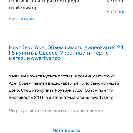
пользователи теряются среди
устройств 
изобилия пр...
Читать дале
Читать далее
Ноутбуки Acer Объем памяти видеокарты 24
Гб купить в Одессе, Украина / интернет-
магазин qwertyshop
У нас вы можете купить оптом и в розницу Ноутбуки
Acer Объем памяти видеокарты 24 Гб по самой лучшей
цене. Спешите купить Ноутбуки Acer Объем памяти
видеокарты 24 Гб в интернет-магазине qwertyshop
Мы регулярно пополняем наш каталог новыми
товарами. Следите за новинками каталога!
Подпишитесь на e-mail рассылку, чтобы быть вкурсе
Читать далее
наших акционных предложениях и новинках.