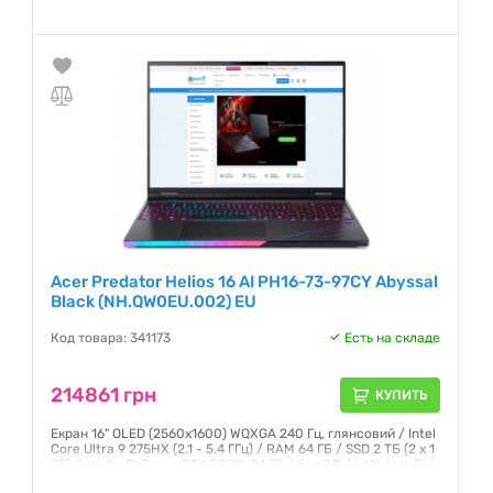
Гарантия:
12 месяцев
Acer Predator Helios 16 AI PH16-73-97CY Abyssal
Black (NH.QW0EU.002) EU
Код товара: 341173
Есть на складе
214861 грн
КУПИТЬ
Екран 16" OLED (2560x1600) WQXGA 240 Гц, глянсовий / Intel
Core Ultra 9 275HX (2.1 - 5.4 ГГц) / RAM 64 ГБ / SSD 2 ТБ (2 х 1
ТБ) / nVidia GeForce RTX 5090, 24 ГБ / без ОД / LAN / Wi-Fi /
Bluetooth / веб-камера / Windows 11 Pro / 2.65 кг / чорний