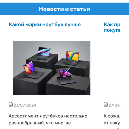
Новости и статьи
Какой марки ноутбук лучше
Как пров
покупке
23/07/2024
27/06/20
Ассортимент ноутбуков настолько
К сожалени
разнообразный, что многие
от покупки