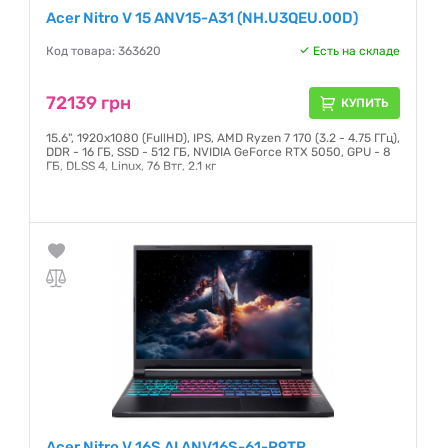
Acer Nitro V 15 ANV15-A31 (NH.U3QEU.00D)
Код товара: 363620
Есть на складе
72139 грн
КУПИТЬ
15.6", 1920х1080 (FullHD), IPS, AMD Ryzen 7 170 (3.2 - 4.75 ГГц),
DDR - 16 ГБ, SSD - 512 ГБ, NVIDIA GeForce RTX 5050, GPU - 8
ГБ, DLSS 4, Linux, 76 Втг, 2.1 кг
Гарантия:
12 месяцев
Acer Nitro V 16S AI ANV16S-61-R9TR