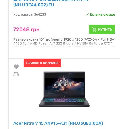
(NH.U0EAA.002) EU
Код товара: 364233
Есть на складе
72048 грн
КУПИТЬ
Размер экрана 16" (дюймов) / 1920 x 1200 (WQXGA / Full HD+)
/ 180 Гц / AMD Ryzen AI 7 350 8 core / NVIDIA GeForce RTX™
5060 Laptop GPU 8 GB / RAM 16 GB / SSD 512 GB / Windows 11
Домашняя версия (Home) / Черный (Black)
Гарантия:
12 месяцев
Скидка в корзине
Acer Nitro V 15 ANV15-A31 (NH.U3QEU.00A)