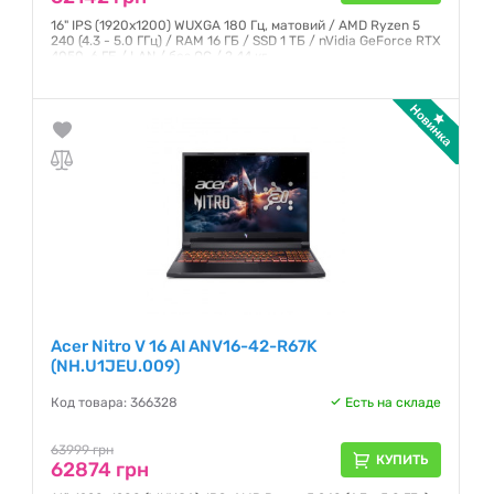
16" IPS (1920x1200) WUXGA 180 Гц, матовий / AMD Ryzen 5
240 (4.3 - 5.0 ГГц) / RAM 16 ГБ / SSD 1 ТБ / nVidia GeForce RTX
4050, 6 ГБ / LAN / без ОС / 2.44 кг
Гарантия:
12 месяцев
Acer Nitro V 16 AI ANV16-42-R67K
(NH.U1JEU.009)
Код товара: 366328
Есть на складе
63999 грн
КУПИТЬ
62874 грн