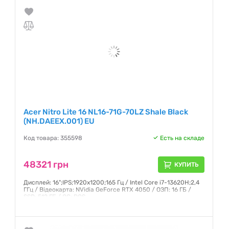
Acer Nitro Lite 16 NL16-71G-70LZ Shale Black
(NH.DAEEX.001) EU
Код товара: 355598
Есть на складе
48321 грн
КУПИТЬ
Дисплей: 16";IPS;1920x1200;165 Гц / Intel Core i7-13620H;2,4
ГГц / Відеокарта: NVidia GeForce RTX 4050 / ОЗП: 16 ГБ /
SSD: 512 ГБ / ОС: DOS
Гарантия:
12 месяцев