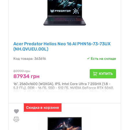
Acer Predator Helios Neo 16 AI PHN16-73-73UX
(NH.QVUEU.00L)
Код товара: 363616
Есть на складе
89999 грн
КУПИТЬ
87934 грн
16", 2560x1600 (WQXGA), IPS, Intel Core Ultra 7 255HX (1.8 -
5.2 ГГц), DDR - 16 ГБ, SSD - 512 ГБ, NVIDIA GeForce RTX 5060,
GPU - 8 ГБ, DLSS 4, без операційної системи, 90 Втг, 2.7 кг
Гарантия:
12 месяцев
Скидка в корзине