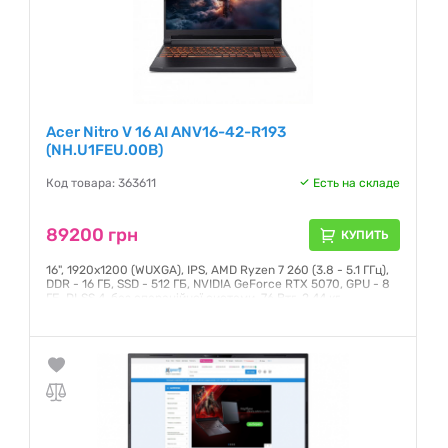
Acer Nitro V 16 AI ANV16-42-R193
(NH.U1FEU.00B)
Код товара: 363611
Есть на складе
89200 грн
КУПИТЬ
16", 1920x1200 (WUXGA), IPS, AMD Ryzen 7 260 (3.8 - 5.1 ГГц),
DDR - 16 ГБ, SSD - 512 ГБ, NVIDIA GeForce RTX 5070, GPU - 8
ГБ, DLSS 4, без операційної системи, 76 Втг, 2.44 кг
Гарантия:
12 месяцев