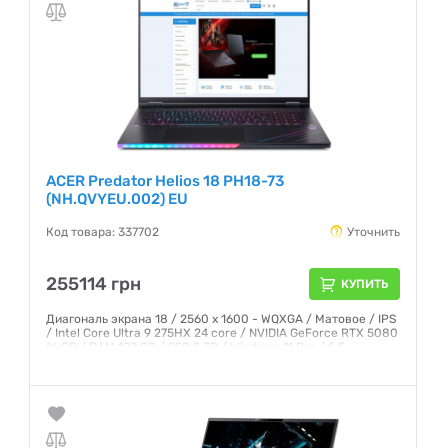
ACER Predator Helios 18 PH18-73
(NH.QVYEU.002) EU
Код товара: 337702
Уточнить
255114 грн
КУПИТЬ
Диагональ экрана 18 / 2560 x 1600 - WQXGA / Матовое / IPS
/ Intel Core Ultra 9 275HX 24 core / NVIDIA GeForce RTX 5080
16 GB / RAM 192 GB / SSD 5 TB / Windows 11 Pro / 5,5
Гарантия:
12 месяцев