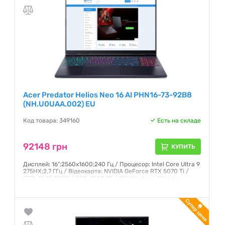
Acer Predator Helios Neo 16 AI PHN16-73-92B8
(NH.U0UAA.002) EU
Код товара: 349160
Есть на складе
92148 грн
КУПИТЬ
Дисплей: 16";2560x1600;240 Гц / Процесор: Intel Core Ultra 9
275HX;2,7 ГГц / Відеокарта: NVIDIA GeForce RTX 5070 Ti /
ОЗП: 16 ГБ;DDR5 / SSD: 1000 ГБ / ОС: Windows 11 Home
Гарантия:
12 месяцев