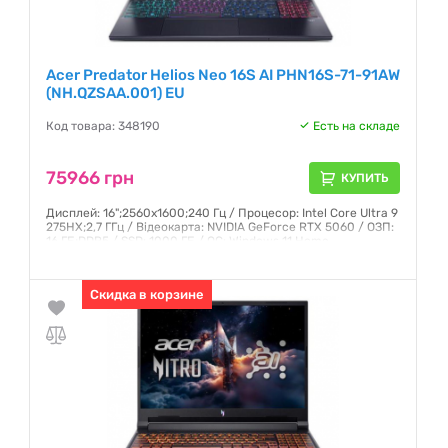
Acer Predator Helios Neo 16S AI PHN16S-71-91AW
(NH.QZSAA.001) EU
Код товара: 348190
Есть на складе
75966 грн
КУПИТЬ
Дисплей: 16";2560x1600;240 Гц / Процесор: Intel Core Ultra 9
275HX;2,7 ГГц / Відеокарта: NVIDIA GeForce RTX 5060 / ОЗП:
16 ГБ;DDR5 / SSD: 1000 ГБ / ОС: Windows 11 Home
Гарантия:
12 месяцев
Скидка в корзине