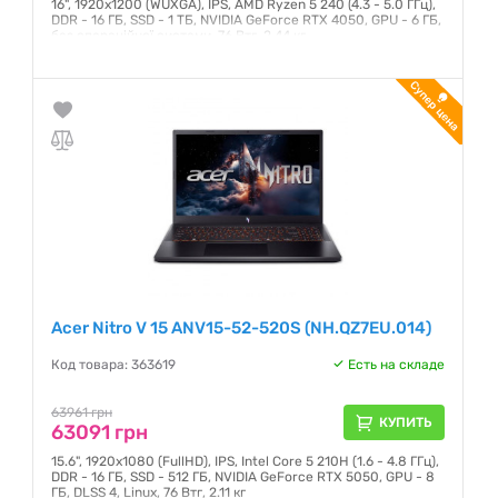
16", 1920x1200 (WUXGA), IPS, AMD Ryzen 5 240 (4.3 - 5.0 ГГц),
DDR - 16 ГБ, SSD - 1 ТБ, NVIDIA GeForce RTX 4050, GPU - 6 ГБ,
без операційної системи, 76 Втг, 2.44 кг
Гарантия:
12 месяцев
Acer Nitro V 15 ANV15-52-520S (NH.QZ7EU.014)
Код товара: 363619
Есть на складе
63961 грн
КУПИТЬ
63091 грн
15.6", 1920х1080 (FullHD), IPS, Intel Core 5 210H (1.6 - 4.8 ГГц),
DDR - 16 ГБ, SSD - 512 ГБ, NVIDIA GeForce RTX 5050, GPU - 8
ГБ, DLSS 4, Linux, 76 Втг, 2.11 кг