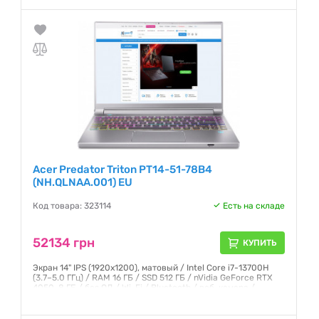
Гарантия:
12 месяцев
Acer Predator Triton PT14-51-78B4
(NH.QLNAA.001) EU
Код товара: 323114
Есть на складе
52134 грн
КУПИТЬ
Экран 14" IPS (1920x1200), матовый / Intel Core i7-13700H
(3.7–5.0 ГГц) / RAM 16 ГБ / SSD 512 ГБ / nVidia GeForce RTX
4050, 8 ГБ / без ОД / Wi-Fi / Bluetooth / веб-камера /
Windows 11 Home / 1.7 кг / серебристый
Гарантия:
12 месяцев