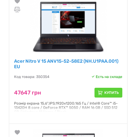
Acer Nitro V 15 ANV15-52-58E2 (NH.U1PAA.001)
EU
Код товара: 350354
Есть на складе
47647 грн
КУПИТЬ
Розмір екрана 15,6";IPS;1920x1200;165 Гц / Intel® Core™ i5-
13420H 8 core / GeForce RTX™ 5050 / RAM 16 GB / SSD 512
GB / Windows 11 Home / Black
Гарантия:
12 месяцев