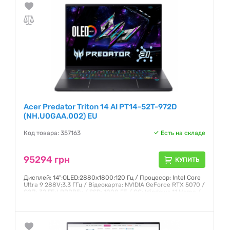
Acer Predator Triton 14 AI PT14-52T-972D
(NH.U0GAA.002) EU
Код товара: 357163
Есть на складе
95294 грн
КУПИТЬ
Дисплей: 14";OLED;2880x1800;120 Гц / Процесор: Intel Core
Ultra 9 288V;3.3 ГГц / Відеокарта: NVIDIA GeForce RTX 5070 /
ОЗП: 32 ГБ;LPDDR5x / SSD: 1000 ГБ / ОС: Windows 11 Home /
Маса: 1.6 кг
Гарантия:
12 месяцев