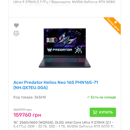
Ultra 9 275HX;2,7 ГГц / Відеокарта: NVIDIA GeForce RTX 5080
/ ОЗП: 64 ГБ;DDR5 / SSD: 2000 ГБ / ОС: Windows 11 Home /
Маса: 3,5 кг
Гарантия:
12 месяцев
Acer Predator Helios Neo 16S PHN16S-71
(NH.QX7EU.00A)
Код товара: 363610
Есть на складе
160999 грн
КУПИТЬ
159760 грн
16", 2560x1600 (WQXGA), OLED, Intel Core Ultra 9 275HX (2.1 -
5.4 ГГц), DDR - 32 ГБ, SSD - 1 ТБ, NVIDIA GeForce RTX 5070 Ti,