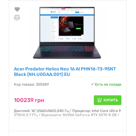
Гарантия:
12 месяцев
Acer Predator Helios Neo 16 AI PHN16-73-95NT
Black (NH.U0GAA.001) EU
Код товара: 355589
Есть на складе
100239 грн
КУПИТЬ
Дисплей: 16";2560x1600;240 Гц / Процесор: Intel Core Ultra 9
275HX;2,7 ГГц / Відеокарта: NVIDIA GeForce RTX 5070 8 GB /
ОЗП: 32 ГБ;DDR5 / SSD: 2000 ГБ / ОС: Windows 11 Home
Гарантия:
12 месяцев