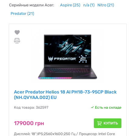
Серийные модели Acer:
Aspire
(25)
n/a
(1)
Nitro
(21)
Predator
(21)
Acer Predator Helios 18 AI PH18-73-95CP Black
(NH.QVYAA.002) EU
Код товара: 362597
Есть на складе
179000 грн
КУПИТЬ
Дисплей: 18";IPS;2560x1600;250 Гц / Процесор: Intel Core