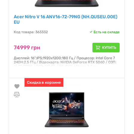
Acer Nitro V 16 ANV16-72-79NG (NH.QUSEU.00E)
EU
Код товара: 363332
Есть на складе
74999 грн
КУПИТЬ
Дисплей: 16";IPS;1920x1200;180 Гц / Процесор: Intel Core 7
240H;2,5 ГГц / Відеокарта: NVIDIA GeForce RTX 5060 / ОЗП:
16 ГБ;DDR5 / SSD: 512 ГБ / ОС: DOS / Маса: 2,4 кг
Гарантия:
12 месяцев
Скидка в корзине