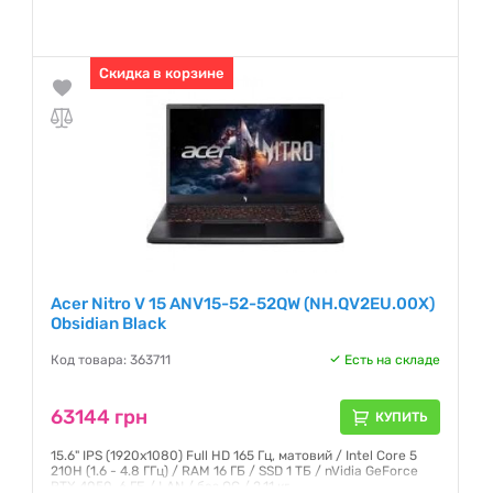
Гарантия:
12 месяцев
Скидка в корзине
Acer Nitro V 15 ANV15-52-52QW (NH.QV2EU.00X)
Obsidian Black
Код товара: 363711
Есть на складе
63144 грн
КУПИТЬ
15.6" IPS (1920x1080) Full HD 165 Гц, матовий / Intel Core 5
210H (1.6 - 4.8 ГГц) / RAM 16 ГБ / SSD 1 ТБ / nVidia GeForce
RTX 4050, 6 ГБ / LAN / без ОС / 2.11 кг