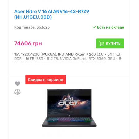
Acer Nitro V 16 AI ANV16-42-R7Z9
(NH.U1GEU.00D)
Код товара: 363625
Есть на складе
74606 грн
КУПИТЬ
16", 1920x1200 (WUXGA), IPS, AMD Ryzen 7 260 (3.8 - 5.1 ГГц),
DDR - 16 ГБ, SSD - 512 ГБ, NVIDIA GeForce RTX 5060, GPU - 8
ГБ, DLSS 4, без операційної системи, 76 Втг, 2.44 кг
Гарантия:
12 месяцев
Скидка в корзине