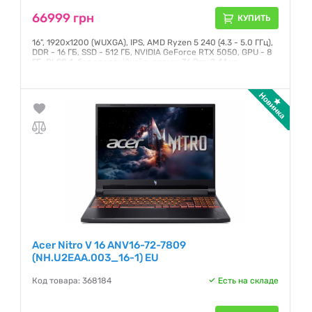
66999 грн
КУПИТЬ
16", 1920x1200 (WUXGA), IPS, AMD Ryzen 5 240 (4.3 - 5.0 ГГц),
DDR - 16 ГБ, SSD - 512 ГБ, NVIDIA GeForce RTX 5050, GPU - 8
ГБ, DLSS 4, без операційної системи, 76 Втг, 2.44 кг
Гарантия:
12 месяцев
Acer Nitro V 16 ANV16-72-7809
(NH.U2EAA.003_16-1) EU
Код товара: 368184
Есть на складе