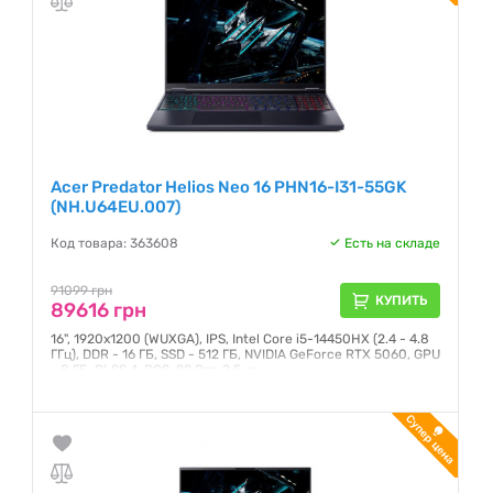
Acer Predator Helios Neo 16 PHN16-I31-55GK
(NH.U64EU.007)
Код товара: 363608
Есть на складе
91099 грн
КУПИТЬ
89616 грн
16", 1920x1200 (WUXGA), IPS, Intel Core i5-14450HX (2.4 - 4.8
ГГц), DDR - 16 ГБ, SSD - 512 ГБ, NVIDIA GeForce RTX 5060, GPU
- 8 ГБ, DLSS 4, DOS, 92 Втг, 2.5 кг
Гарантия:
12 месяцев