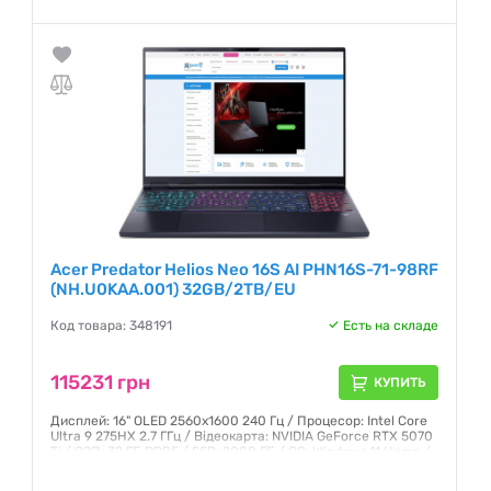
Гарантия:
12 месяцев
Acer Predator Helios Neo 16S AI PHN16S-71-98RF
(NH.U0KAA.001) 32GB/2TB/EU
Код товара: 348191
Есть на складе
115231 грн
КУПИТЬ
Дисплей: 16" OLED 2560x1600 240 Гц / Процесор: Intel Core
Ultra 9 275HX 2.7 ГГц / Відеокарта: NVIDIA GeForce RTX 5070
Ti / ОЗП: 32 ГБ DDR5 / SSD: 2000 ГБ / ОС: Windows 11 Home /
Маса: 2.3 кг