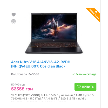
Гарантия:
12 месяцев
Acer Nitro V 15 AI ANV15-42-R2DH
(NH.QV4EU.007) Obsidian Black
Код товара: 360688
Есть на складе
59999 грн
КУПИТЬ
52358 грн
15.6" IPS (1920x1080) Full HD 165 Гц, матовий / AMD Ryzen 5
7640HS (4.3 - 5.0 ГГц) / RAM 16 ГБ / SSD 512 ГБ / nVidia
GeForce RTX 4050, 6 ГБ / без ОС / 2.1 кг