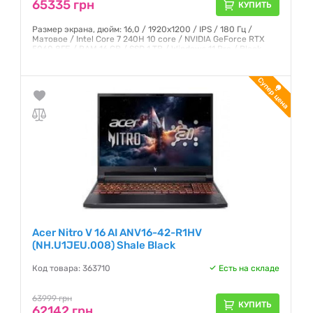
65335 грн
КУПИТЬ
Размер экрана, дюйм: 16,0 / 1920x1200 / IPS / 180 Гц /
Матовое / Intel Core 7 240H 10 core / NVIDIA GeForce RTX
5060 8ГБ / RAM 16 GB / SSD 1 TB / Windows 11 Pro / Black
Гарантия:
12 месяцев
Acer Nitro V 16 AI ANV16-42-R1HV
(NH.U1JEU.008) Shale Black
Код товара: 363710
Есть на складе
63999 грн
КУПИТЬ
62142 грн