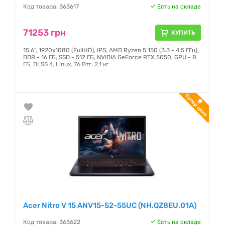
Код товара: 363617
Есть на складе
71253 грн
КУПИТЬ
15.6", 1920х1080 (FullHD), IPS, AMD Ryzen 5 150 (3.3 - 4.5 ГГц),
DDR - 16 ГБ, SSD - 512 ГБ, NVIDIA GeForce RTX 5050, GPU - 8
ГБ, DLSS 4, Linux, 76 Втг, 2.1 кг
Гарантия:
12 месяцев
Acer Nitro V 15 ANV15-52-55UC (NH.QZ8EU.01A)
Код товара: 363622
Есть на складе