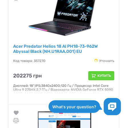
Acer Predator Helios 18 Al PH18-73-962W
Abyssal Black (NH.U1RAA.001) EU
Код товара: 357270
Уточнить
202275 грн
КУПИТЬ
Дисплей: 18";IPS;3840x2400;120 Гц / Процесор: Intel Core
Ultra 9 275HX;2,7 ГГц / Відеокарта: NVIDIA GeForce RTX 5090
/ ОЗП: 64 ГБ;DDR5 / SSD: 2000 ГБ / ОС: Windows 11 Home /
Маса: 3,5 кг
Гарантия:
12 месяцев