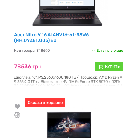
Acer Nitro V 16 AI ANV16-61-R3W6
(NH.QYZET.005) EU
Код товара: 348690
Есть на складе
78536 грн
КУПИТЬ
Дисплей: 16";IPS;2560x1600;180 Гц / Процесор: AMD Ryzen AI
9 365;2,0 ГГц / Відеокарта: NVIDIA GeForce RTX 5070 / ОЗП:
32 ГБ;DDR5 / SSD: 1000 ГБ / ОС: Windows 11 Home / Маса: 2,4
кг
Гарантия:
12 месяцев
Скидка в корзине