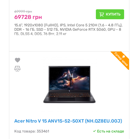
69999 грн
КУПИТЬ
69728 грн
15.6", 1920х1080 (FullHD), IPS, Intel Core 5 210H (1.6 - 4.8 ГГц),
DDR - 16 ГБ, SSD - 512 ГБ, NVIDIA GeForce RTX 5060, GPU - 8
ГБ, DLSS 4, DOS, 76 Втг, 2.11 кг
Гарантия:
12 месяцев
Acer Nitro V 15 ANV15-52-50XT (NH.QZ8EU.00J)
Код товара: 353461
Есть на складе