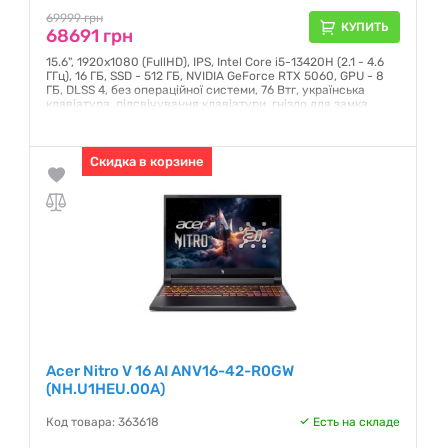
69999 грн
КУПИТЬ
68691 грн
15.6", 1920х1080 (FullHD), IPS, Intel Core i5-13420H (2.1 - 4.6
ГГц), 16 ГБ, SSD - 512 ГБ, NVIDIA GeForce RTX 5060, GPU - 8
ГБ, DLSS 4, без операційної системи, 76 Втг, українська
клавіатура, підсвічування клавіатури, гніздо для замка
Kensington, TPM модуль, 2.11 кг, чорний
Гарантия:
12 месяцев
Скидка в корзине
Acer Nitro V 16 AI ANV16-42-R0GW
(NH.U1HEU.00A)
Код товара: 363618
Есть на складе