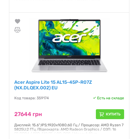
ГБ;DDR4 / SSD: 1000 ГБ / ОС: DOS / Маса: 1,49 кг
Гарантия:
12 месяцев
Acer Aspire Lite 15 AL15-45P-R07Z
(NX.DLQEX.002) EU
Код товара: 359174
Есть на складе
27644 грн
КУПИТЬ
Дисплей: 15.6";IPS;1920x1080;60 Гц / Процесор: AMD Ryzen 7
5825U;2 ГГц /Відеокарта: AMD Radeon Graphics / ОЗП: 16
ГБ;DDR4 / SSD: 512 ГБ / ОС: DOS / Маса: 1.49 кг