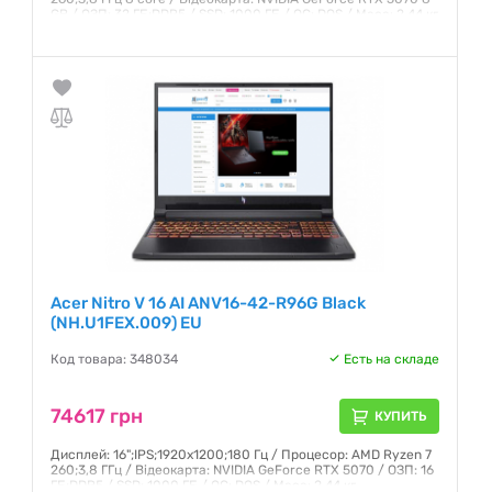
GB / ОЗП: 32 ГБ;DDR5 / SSD: 1000 ГБ / ОС: DOS / Маса: 2,44 кг
Гарантия:
12 месяцев
Acer Nitro V 16 AI ANV16-42-R96G Black
(NH.U1FEX.009) EU
Код товара: 348034
Есть на складе
74617 грн
КУПИТЬ
Дисплей: 16";IPS;1920x1200;180 Гц / Процесор: AMD Ryzen 7
260;3,8 ГГц / Відеокарта: NVIDIA GeForce RTX 5070 / ОЗП: 16
ГБ;DDR5 / SSD: 1000 ГБ / ОС: DOS / Маса: 2,44 кг