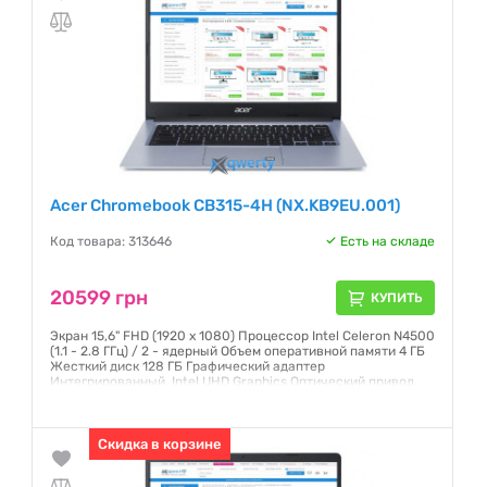
Acer Chromebook CB315-4H (NX.KB9EU.001)
Код товара: 313646
Есть на складе
20599 грн
КУПИТЬ
Экран 15,6" FHD (1920 x 1080) Процессор Intel Celeron N4500
(1.1 - 2.8 ГГц) / 2 - ядерный Объем оперативной памяти 4 ГБ
Жесткий диск 128 ГБ Графический адаптер
Интегрированный, Intel UHD Graphics Оптический привод
Отсутствует Операционная система Chrome OS Серый
Гарантия:
12 месяцев
Скидка в корзине