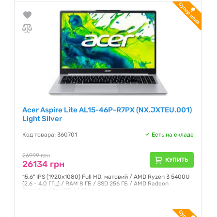
Acer Aspire Lite AL15-46P-R7PX (NX.JXTEU.001)
Light Silver
Код товара: 360701
Есть на складе
26999 грн
КУПИТЬ
26134 грн
15.6" IPS (1920x1080) Full HD, матовий / AMD Ryzen 3 5400U
(2.6 - 4.0 ГГц) / RAM 8 ГБ / SSD 256 ГБ / AMD Radeon
Graphics / без ОС / 1.45 кг
Гарантия:
12 месяцев