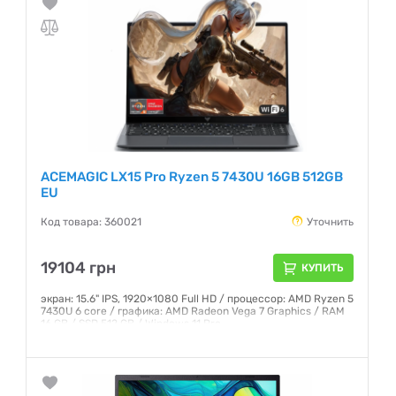
ACEMAGIC LX15 Pro Ryzen 5 7430U 16GB 512GB
EU
Код товара: 360021
Уточнить
19104 грн
КУПИТЬ
экран: 15.6" IPS, 1920×1080 Full HD / процессор: AMD Ryzen 5
7430U 6 core / графика: AMD Radeon Vega 7 Graphics / RAM
16 GB / SSD 512 GB / Windows 11 Pro
Гарантия:
12 месяцев