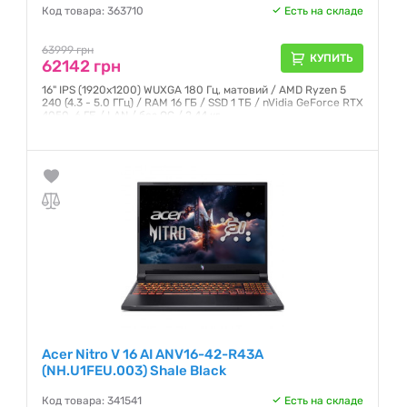
Код товара: 363710
Есть на складе
63999 грн
КУПИТЬ
62142 грн
16" IPS (1920x1200) WUXGA 180 Гц, матовий / AMD Ryzen 5
240 (4.3 - 5.0 ГГц) / RAM 16 ГБ / SSD 1 ТБ / nVidia GeForce RTX
4050, 6 ГБ / LAN / без ОС / 2.44 кг
Гарантия:
12 месяцев
Acer Nitro V 16 AI ANV16-42-R43A
(NH.U1FEU.003) Shale Black
Код товара: 341541
Есть на складе