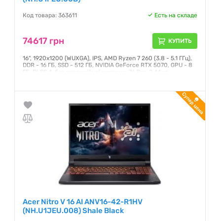
Код товара: 363611
Есть на складе
74617 грн
КУПИТЬ
16", 1920x1200 (WUXGA), IPS, AMD Ryzen 7 260 (3.8 - 5.1 ГГц),
DDR - 16 ГБ, SSD - 512 ГБ, NVIDIA GeForce RTX 5070, GPU - 8
ГБ, DLSS 4, без операційної системи, 76 Втг, 2.44 кг
Гарантия:
12 месяцев
Acer Nitro V 16 AI ANV16-42-R1HV
(NH.U1JEU.008) Shale Black