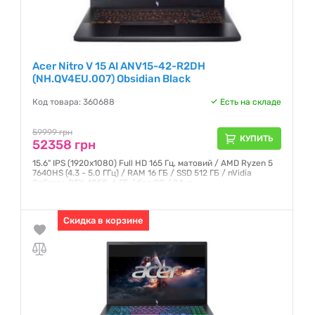
Acer Nitro V 15 AI ANV15-42-R2DH
(NH.QV4EU.007) Obsidian Black
Код товара: 360688
Есть на складе
59999 грн
КУПИТЬ
52358 грн
15.6" IPS (1920x1080) Full HD 165 Гц, матовий / AMD Ryzen 5
7640HS (4.3 - 5.0 ГГц) / RAM 16 ГБ / SSD 512 ГБ / nVidia
GeForce RTX 4050, 6 ГБ / без ОС / 2.1 кг
Гарантия:
12 месяцев
Скидка в корзине