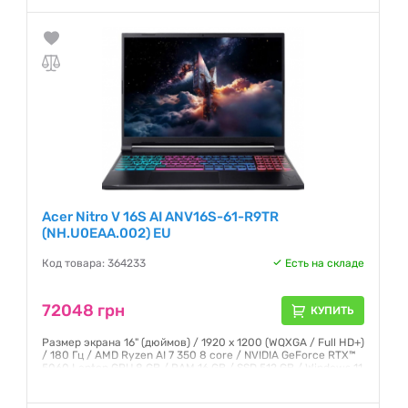
Гарантия:
12 месяцев
Acer Nitro V 16S AI ANV16S-61-R9TR
(NH.U0EAA.002) EU
Код товара: 364233
Есть на складе
72048 грн
КУПИТЬ
Размер экрана 16" (дюймов) / 1920 x 1200 (WQXGA / Full HD+)
/ 180 Гц / AMD Ryzen AI 7 350 8 core / NVIDIA GeForce RTX™
5060 Laptop GPU 8 GB / RAM 16 GB / SSD 512 GB / Windows 11
Домашняя версия (Home) / Черный (Black)
Гарантия:
12 месяцев