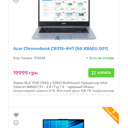
Acer Chromebook CB315-4HT (NX.KBAEU.001)
Код товара: 313648
Есть на складе
19999 грн
КУПИТЬ
Экран 15,6" FHD (1920 x 1080) Multitouch Процессор Intel
Celeron N4500 (1.1 - 2.8 ГГц) / 2 - ядерный Объем
оперативной памяти 4 ГБ Жесткий диск 128 ГБ Графический
адаптер Интегрированный, Intel UHD Graphics Оптический
привод Отсутствует Операционная система Chrome OS
Серый
Гарантия:
12 месяцев