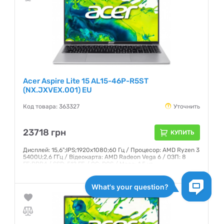
Acer Aspire Lite 15 AL15-46P-R5ST
(NX.JXVEX.001) EU
Код товара: 363327
Уточнить
23718 грн
КУПИТЬ
Дисплей: 15,6";IPS;1920x1080;60 Гц / Процесор: AMD Ryzen 3
5400U;2,6 ГГц / Відеокарта: AMD Radeon Vega 6 / ОЗП: 8
ГБ;DDR4 / SSD: 512 ГБ / ОС: DOS / Маса: 1,5 кг
Гарантия:
12 месяцев