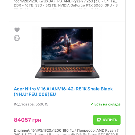
16", 1920x1200 (WUXGA), IPS, AMD Ryzen 7 260 (3.8 - 5.1 ГГц),
DDR - 16 ГБ, SSD - 512 ГБ, NVIDIA GeForce RTX 5060, GPU - 8
ГБ, DLSS 4, без операційної системи, 76 Втг, 2.44 кг
Гарантия:
12 месяцев
Acer Nitro V 16 AI ANV16-42-R81K Shale Black
(NH.U1FEU.008) EU
Код товара: 360015
Есть на складе
84057 грн
КУПИТЬ
Дисплей: 16";IPS;1920x1200;180 Гц / Процесор: AMD Ryzen 7
260;3,8 ГГц 8 core / Відеокарта: NVIDIA GeForce RTX 5070 8