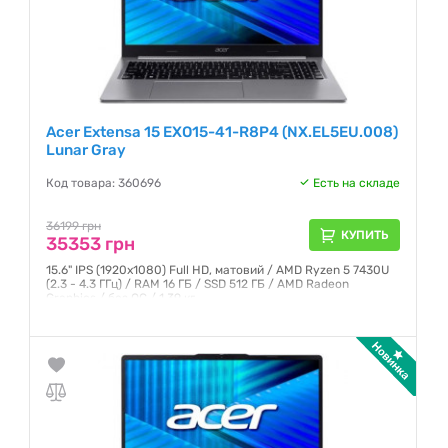
Acer Extensa 15 EXO15-41-R8P4 (NX.EL5EU.008)
Lunar Gray
Код товара: 360696
Есть на складе
36199 грн
КУПИТЬ
35353 грн
15.6" IPS (1920x1080) Full HD, матовий / AMD Ryzen 5 7430U
(2.3 - 4.3 ГГц) / RAM 16 ГБ / SSD 512 ГБ / AMD Radeon
Graphics / без ОС / 1.39 кг
Гарантия:
12 месяцев