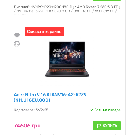
Дисплей: 16";IPS;1920x1200;180 Гц / AMD Ryzen 7 260;3,8 ГГц
/ NVIDIA GeForce RTX 5070 8 GB / ОЗП: 16 ГБ / SSD: 512 ГБ /
ОС: DOS
Гарантия:
12 месяцев
Скидка в корзине
Acer Nitro V 16 AI ANV16-42-R7Z9
(NH.U1GEU.00D)
Код товара: 363625
Есть на складе
74606 грн
КУПИТЬ