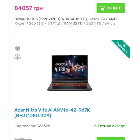
84057 грн
КУПИТЬ
Экран 16" IPS (1920x1200) WUXGA 180 Гц, матовый / AMD
Ryzen 7 260 (3.8 - 5.1 ГГц) / RAM 32 ГБ / SSD 1 ТБ / nVidia
GeForce RTX 5070, 8 ГБ / без ОД / LAN / Wi-Fi / Bluetooth /
веб-камера / без ОС / 2.44 кг / чёрный
Гарантия:
12 месяцев
Acer Nitro V 16 AI ANV16-42-R67K
(NH.U1JEU.009)
Код товара: 366328
Есть на складе
63999 грн