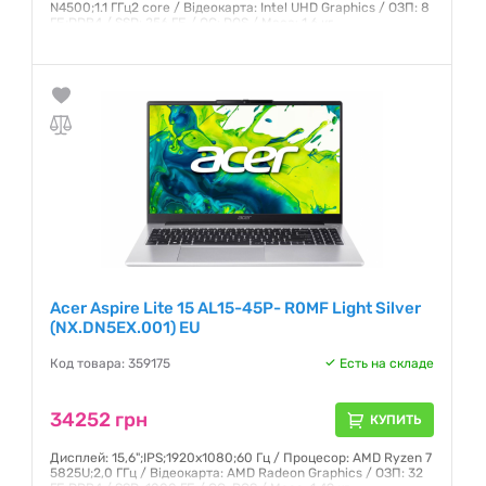
N4500;1.1 ГГц2 core / Відеокарта: Intel UHD Graphics / ОЗП: 8
ГБ;DDR4 / SSD: 256 ГБ / ОС: DOS / Маса: 1.6 кг
Гарантия:
12 месяцев
Acer Aspire Lite 15 AL15-45P- R0MF Light Silver
(NX.DN5EX.001) EU
Код товара: 359175
Есть на складе
34252 грн
КУПИТЬ
Дисплей: 15,6";IPS;1920x1080;60 Гц / Процесор: AMD Ryzen 7
5825U;2,0 ГГц / Відеокарта: AMD Radeon Graphics / ОЗП: 32