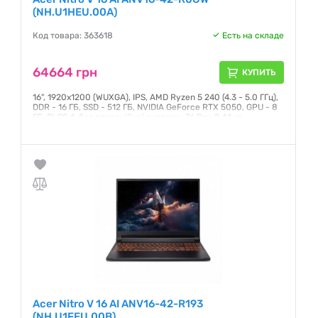
(NH.U1HEU.00A)
Код товара: 363618
Есть на складе
64664 грн
КУПИТЬ
16", 1920x1200 (WUXGA), IPS, AMD Ryzen 5 240 (4.3 - 5.0 ГГц),
DDR - 16 ГБ, SSD - 512 ГБ, NVIDIA GeForce RTX 5050, GPU - 8
ГБ, DLSS 4, без операційної системи, 76 Втг, 2.44 кг
Гарантия:
12 месяцев
Acer Nitro V 16 AI ANV16-42-R193
(NH.U1FEU.00B)