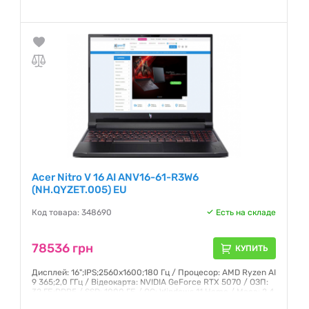
Гарантия:
12 месяцев
Acer Nitro V 16 AI ANV16-61-R3W6
(NH.QYZET.005) EU
Код товара: 348690
Есть на складе
78536 грн
КУПИТЬ
Дисплей: 16";IPS;2560x1600;180 Гц / Процесор: AMD Ryzen AI
9 365;2,0 ГГц / Відеокарта: NVIDIA GeForce RTX 5070 / ОЗП:
32 ГБ;DDR5 / SSD: 1000 ГБ / ОС: Windows 11 Home / Маса: 2,4
кг