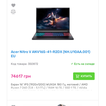
Acer Nitro V ANV16S-41-R2DX (NH.U10AA.001)
EU
Код товара: 350872
Есть на складе
74617 грн
КУПИТЬ
Екран 16" IPS (1920x1200) WUXGA 180 Гц, матовий / AMD
Ryzen 7 260 (3.8 - 5.1 ГГц) / RAM 16 ГБ / SSD 1 ТБ / nVidia
GeForce RTX 5070, 8 ГБ / без ОД / LAN / Wi-Fi / Bluetooth /
веб-камера / Windows 11 Home / 2.1 кг / чорний
Гарантия:
12 месяцев