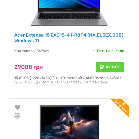
Acer Extensa 15 EXO15-41-R8P4 (NX.EL5EX.008)
Windows 11
Код товара: 367669
Есть на складе
29088 грн
КУПИТЬ
15.6" IPS (1920x1080) Full HD, матовий / AMD Ryzen 5 7430U
(2.3 - 4.3 ГГц) / RAM 16 ГБ / SSD 512 ГБ / AMD Radeon
Graphics / Windows 11 Pro / 1.39 кг
Гарантия:
12 месяцев