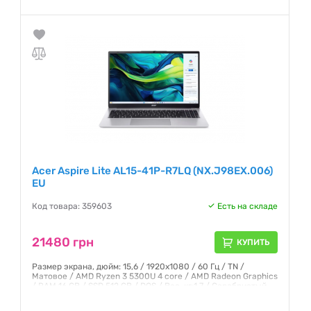
Гарантия:
12 месяцев
Acer Aspire Lite AL15-41P-R7LQ (NX.J98EX.006)
EU
Код товара: 359603
Есть на складе
21480 грн
КУПИТЬ
Размер экрана, дюйм: 15,6 / 1920x1080 / 60 Гц / TN /
Матовое / AMD Ryzen 3 5300U 4 core / AMD Radeon Graphics
/ RAM 16 GB / SSD 512 GB / DOS / Вес, кг:1,7 / Серебристый
Гарантия:
12 месяцев