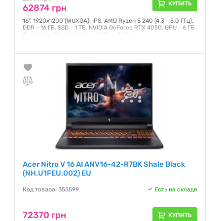
КУПИТЬ
62874 грн
16", 1920x1200 (WUXGA), IPS, AMD Ryzen 5 240 (4.3 - 5.0 ГГц),
DDR - 16 ГБ, SSD - 1 ТБ, NVIDIA GeForce RTX 4050, GPU - 6 ГБ,
без операційної системи, 76 Втг, 2.44 кг
Гарантия:
12 месяцев
Acer Nitro V 16 AI ANV16-42-R7BK Shale Black
(NH.U1FEU.002) EU
Код товара: 355599
Есть на складе
72370 грн
КУПИТЬ