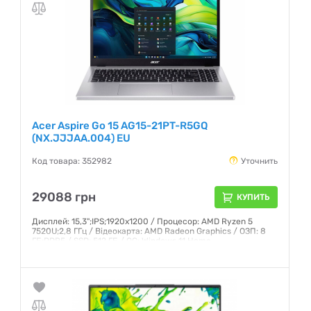
Acer Aspire Go 15 AG15-21PT-R5GQ
(NX.JJJAA.004) EU
Код товара: 352982
Уточнить
29088 грн
КУПИТЬ
Дисплей: 15,3";IPS;1920x1200 / Процесор: AMD Ryzen 5
7520U;2,8 ГГц / Відеокарта: AMD Radeon Graphics / ОЗП: 8
ГБ;DDR5 / SSD: 512 ГБ / ОС: Windows 11 Home
Гарантия:
12 месяцев