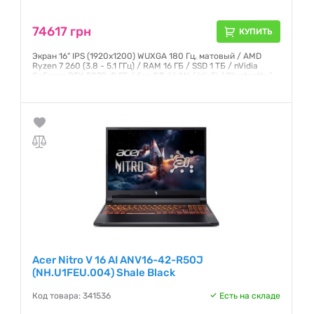
74617 грн
КУПИТЬ
Экран 16" IPS (1920x1200) WUXGA 180 Гц, матовый / AMD
Ryzen 7 260 (3.8 - 5.1 ГГц) / RAM 16 ГБ / SSD 1 ТБ / nVidia
GeForce RTX 5070, 8 ГБ / без ОД / LAN / Wi-Fi / Bluetooth /
веб-камера / без ОС / 2.44 кг / чёрный
Гарантия:
12 месяцев
Acer Nitro V 16 AI ANV16-42-R50J
(NH.U1FEU.004) Shale Black
Код товара: 341536
Есть на складе