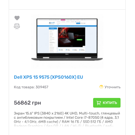
Гарантия:
36 месяцев
Dell XPS 15 9575 (XPS0160X) EU
Код товара: 309457
Уточнить
56862 грн
КУПИТЬ
Экран 15.6" IPS (3840 x 2160) 4K UHD, Multi-touch, глянцевый
с антибликовым покрытием / Intel Core i7-8705G (4 ядра, 3,1
GHz - 4,1 GHz, 6MB cache) / RAM 16 ГБ / SSD 512 ГБ / AMD
Radeon Graphics / без ОД / LAN / Wi-Fi / Bluetooth / веб-
камера / Windows 10 Home / 2 кг / черный