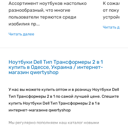
Ассортимент ноутбуков настолько
К сожалени
разнообразный, что многие
от покупки
пользователи теряются среди
устройств 
изобилия пр...
Читать дале
Читать далее
Ноутбуки Dell Тип Трансформеры 2 в 1
купить в Одессе, Украина / интернет-
магазин qwertyshop
У нас вы можете купить оптом и в розницу Ноутбуки Dell
Тип Трансформеры 2 в 1 по самой лучшей цене. Спешите
купить Ноутбуки Dell Тип Трансформеры 2 в 1 в
интернет-магазине qwertyshop
Мы регулярно пополняем наш каталог новыми