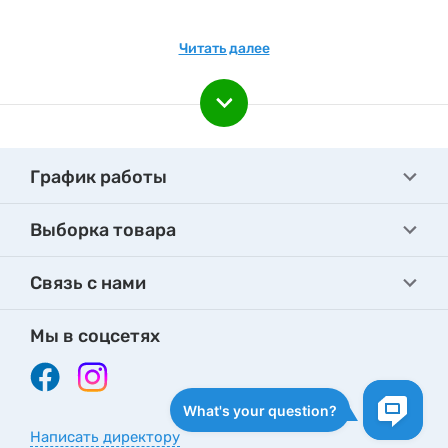
товарами. Следите за новинками каталога!
Подпишитесь на e-mail рассылку, чтобы быть вкурсе
Читать далее
наших акционных предложениях и новинках.
График работы
Выборка товара
Связь с нами
Мы в соцсетях
Написать директору