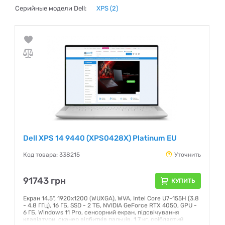
Серийные модели Dell:
XPS
(2)
Dell XPS 14 9440 (XPS0428X) Platinum EU
Код товара: 338215
Уточнить
91743 грн
КУПИТЬ
Екран 14.5", 1920х1200 (WUXGA), WVA, Intel Core U7-155H (3.8
- 4.8 ГГц), 16 ГБ, SSD - 2 ТБ, NVIDIA GeForce RTX 4050, GPU -
6 ГБ, Windows 11 Pro, сенсорний екран, підсвічування
клавіатури, сканер відбитків пальців, 1.7 кг, сріблястий