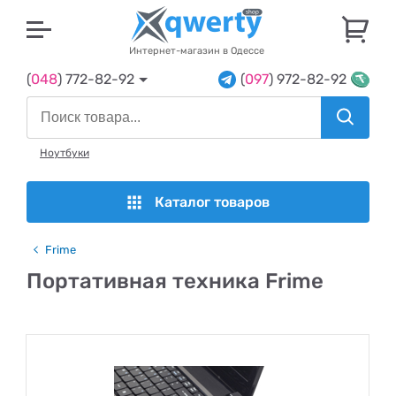
U
Интернет-магазин в Одессе
(
048
) 772-82-92
(
097
) 972-82-92
Ноутбуки
Каталог товаров
Frime
Портативная техника Frime