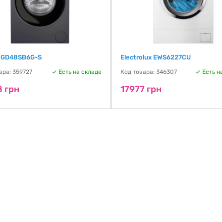
 GD48SB6G-S
Electrolux EWS6227CU
ара: 359727
Есть на складе
Код товара: 346307
Есть н
8 грн
17977 грн