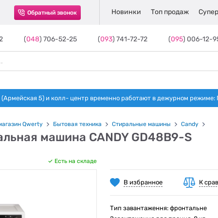
Новинки
Топ продаж
Супер
Обратный звонок
2
(
048
) 706-52-25
(
093
) 741-72-72
(
095
) 006-12-9
(Армейская 5) и колл- центр временно работают в дежурном режиме: Пн-п
магазин Qwerty
Бытовая техника
Стиральные машины
Candy
альная машина CANDY GD48B9-S
Есть на складе
В избранное
К сра
Тип завантаження: фронтальне