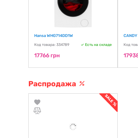
S
Hansa WHG714DD1W
CANDY
ть на складе
Код товара: 334789
Есть на складе
Код тов
17766 грн
1793
Распродажа