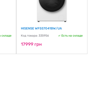
HISENSE WF5S7041BW/UA
GRUNHELM
а складе
Код товара: 335956
Есть на складе
Код товара:
17999 грн
17999 г