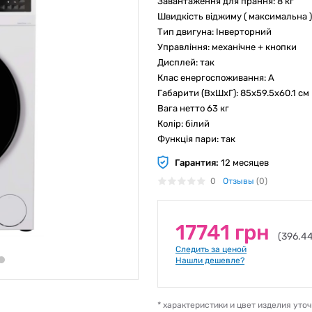
Завантаження для прання: 8 кг
Швидкість віджиму ( максимальна )
Тип двигуна: Інверторний
Управління: механічне + кнопки
Дисплей: так
Клас енергоспоживання: A
Габарити (ВхШхГ): 85x59.5x60.1 см
Вага нетто 63 кг
Колір: білий
Функція пари: так
Гарантия:
12 месяцев
0
Отзывы
(0)
17741 грн
(396.4
Следить за ценой
Нашли дешевле?
* характеристики и цвет изделия ут