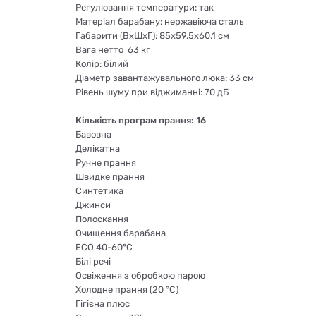
Регулювання температури: так
Матеріал барабану: нержавіюча сталь
Габарити (ВхШхГ): 85x59.5x60.1 см
Вага нетто 63 кг
Колір: білий
Діаметр завантажувального люка: 33 см
Рівень шуму при віджиманні: 70 дБ
Кількість програм прання: 16
Бавовна
Делікатна
Ручне прання
Швидке прання
Синтетика
Джинси
Полоскання
Очищення барабана
ECO 40-60°C
Білі речі
Освіження з обробкою парою
Холодне прання (20 °C)
Гігієна плюс