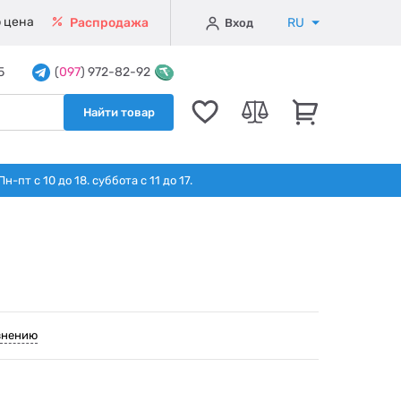
 цена
RU
Распродажа
Вход
5
(
097
) 972-82-92
Найти товар
т с 10 до 18. суббота с 11 до 17.
внению