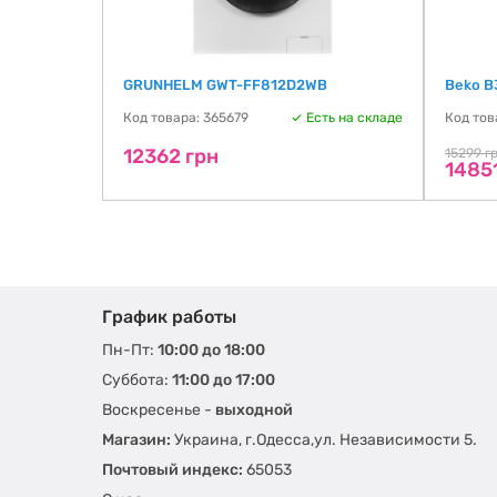
GRUNHELM GWT-FF812D2WB
Beko 
ть на складе
Код товара: 365679
Есть на складе
Код тов
12362 грн
15299 г
1485
График работы
Пн-Пт:
10:00 до 18:00
Суббота:
11:00 до 17:00
Воскресенье -
выходной
Магазин:
Украина, г.Одесса,ул. Независимости 5.
Почтовый индекс:
65053