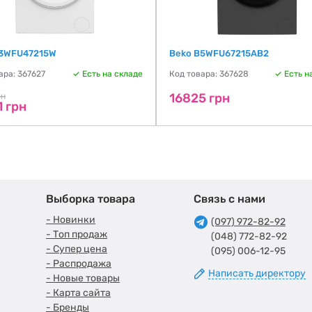
B3WFU47215W
Beko B5WFU67215AB2
ара: 367627
Есть на складе
Код товара: 367628
Есть н
16825 грн
рн
1 грн
Выборка товара
Связь с нами
- Новинки
(097) 972-82-92
- Топ продаж
(048) 772-82-92
- Супер цена
(095) 006-12-95
- Распродажа
Написать директору
- Новые товары
- Карта сайта
- Бренды