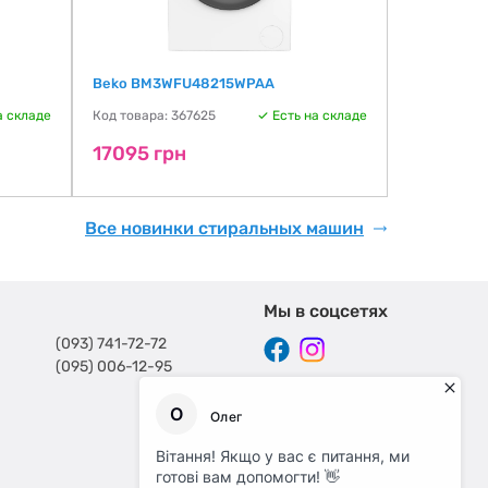
Beko BM3WFU48215WPAA
Liberton L
а складе
Код товара: 367625
Есть на складе
Код товара:
17095 грн
17351 гр
Все новинки стиральных машин
Мы в соцсетях
(093) 741-72-72
(095) 006-12-95