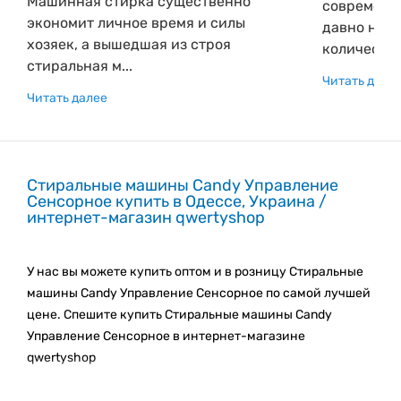
Машинная стирка существенно
современн
экономит личное время и силы
давно не 
хозяек, а вышедшая из строя
количество.
стиральная м...
Читать дале
Читать далее
Стиральные машины Candy Управление
Сенсорное купить в Одессе, Украина /
интернет-магазин qwertyshop
У нас вы можете купить оптом и в розницу Стиральные
машины Candy Управление Сенсорное по самой лучшей
цене. Спешите купить Стиральные машины Candy
Управление Сенсорное в интернет-магазине
qwertyshop
Мы регулярно пополняем наш каталог новыми