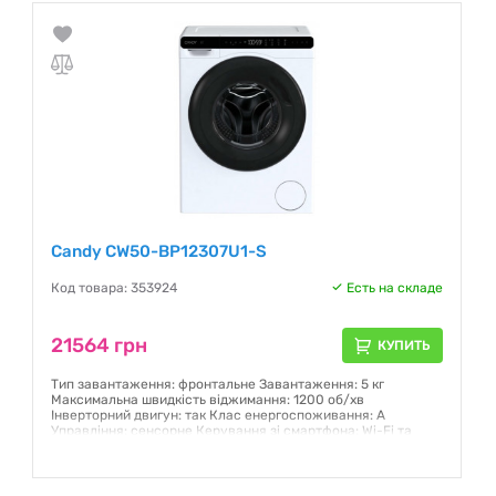
Candy CW50-BP12307U1-S
Код товара: 353924
Есть на складе
21564 грн
КУПИТЬ
Тип завантаження: фронтальне Завантаження: 5 кг
Максимальна швидкість віджимання: 1200 об/хв
Інверторний двигун: так Клас енергоспоживання: A
Управління: сенсорне Керування зі смартфона: Wi-Fi та
Bluetooth (додаток hOn) Дисплей: LED Кількість програм: 12
Програма Quick 15: так Габарити (ВхШхГ): 70x51x42 см Колір:
білий