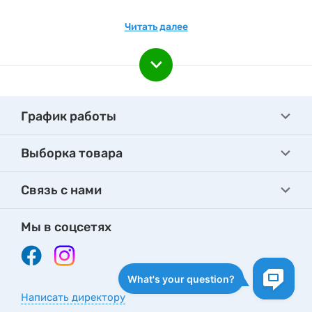
товарами. Следите за новинками каталога!
Читать далее
Подпишитесь на e-mail рассылку, чтобы быть вкурсе
наших акционных предложениях и новинках.
График работы
Выборка товара
Связь с нами
Мы в соцсетях
Написать директору