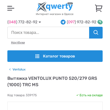
U
Интернет-магазин в Одессе
(
048
) 772-82-92
(
097
) 972-82-92
Ноутбуки
Каталог товаров
Ventolux
Вытяжка VENTOLUX PUNTO 520/279 GRS
(1000) TRC MS
Код товара:
339175
Есть на складе