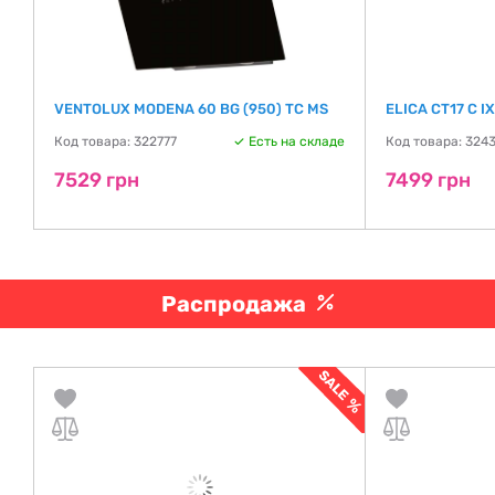
VENTOLUX MODENA 60 BG (950) TC MS
ELICA CT17 C I
де
Код товара: 322777
Есть на складе
Код товара: 324
7529 грн
7499 грн
Распродажа