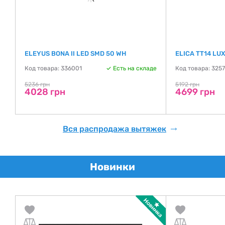
ELEYUS BONA II LED SMD 50 WH
ELICA TT14 LU
Код товара: 336001
Есть на складе
Код товара: 325
де
5236 грн
5192 грн
4028 грн
4699 грн
Вся распродажа вытяжек
Новинки