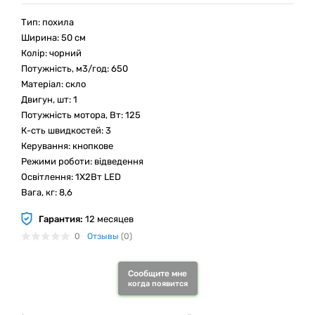
Тип: похила
Ширина: 50 см
Колір: чорний
Потужність, м3/год: 650
Матеріал: скло
Двигун, шт: 1
Потужність мотора, Вт: 125
К-сть швидкостей: 3
Керування: кнопкове
Режими роботи: відведення
Освітлення: 1Х2Вт LED
Вага, кг: 8,6
Гарантия:
12 месяцев
0
Отзывы
(0)
Сообщите мне
когда появится