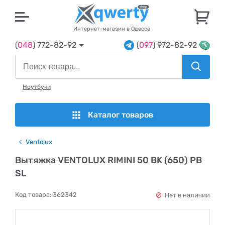
U
Интернет-магазин в Одессе
(
048
) 772-82-92
(
097
) 972-82-92
Ноутбуки
Каталог товаров
Ventolux
Вытяжка VENTOLUX RIMINI 50 BK (650) PB
SL
Код товара:
362342
Нет в наличии