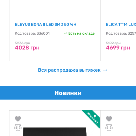
ELEYUS BONA II LED SMD 50 WH
ELICA TT14 LU
Код товара: 336001
Есть на складе
Код товара: 325
де
5236 грн
5192 грн
4028 грн
4699 грн
Вся распродажа вытяжек
Новинки