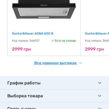
Gunter&Hauer AGNA 600 B
Gunter&Hauer 
де
Код товара: 366927
Есть на складе
Код товара: 366
2999 грн
2999 грн
Все новинки вытяжек
График работы
Выборка товара
Связь с нами